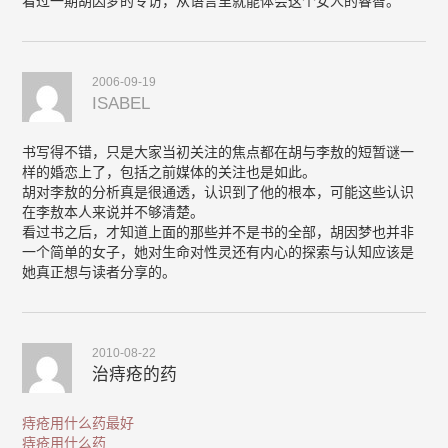
看过一期胡因梦的专访，从语言里就能体会这个女人的睿智。
2006-09-19
ISABEL
书写得不错，只是大家当初关注的焦点都在胡与李敖的短暂谜一
样的婚恋上了，包括之前媒体的关注也是如此。
胡对李敖的分析真是很通透，认识到了他的根本，可能这些认识
在李敖本人来说并不够清楚。
看过书之后，才知道上面的那些并不是书的全部，胡因梦也并非
一个简单的女子，她对生命对性灵还有内心的探索与认知应该是
她真正想与读者分享的。
2010-08-22
治痔疮的药
痔疮用什么药最好
痔疮用什么药