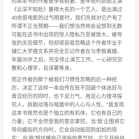
的那本书的作者是李敖前妻、是年轻时即因主演
《云深不知处》暴得大名的一个艺人、是出演过
40余部电影的过气明星时，我们先就对它产有了
所谓不正当预期——我们想当然地会设想到无数
可能在这书中出现的惊人隐私乃至被放大、被夸
张的无穷细节，但却很容易忽略这个作者毕业于
辅仁大学德文系并完全忘记作者在与李敖离婚、
年届35岁之后，完全停止演艺工作，一心研究宗
教和心理学，且译著等身。
而正作者的那个被我们习惯性忽略的后一种经
历，决定了这样一本自传在既不回避个体迷狂与
青涩经历的同时，也下足力气、用足心力搜寻探
究人，挑剔动荡与喧嚣中的人心与人性。“我发现
这本书竟然也是个独立的有机体，它也有自己的
力量；它不全然受我的意志掌控。当‘我’企图将它
导向媚俗的方向时，它会自动扳回到如如的现
实；当‘我’想炫耀自己逆俗的勇气时，它又开始自