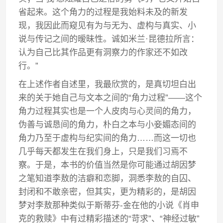
省起来。这个角力的过程是我始料未及的新发
现，我因此而窥见有为与无为、虚构与真实、小
说与传记之间的暧昧性。诚如米兰·昆德拉所言：
认为自己比其作品更有洞察力的作家还不如改
行。”
在上述作者自述里，我最欣赏的，是真切坦白出
来的关于她自己与文本之间的“角力过程”——这个
角力过程其实也是一个人皮肉与心灵间的角力，
伪善与诚恳间的角力，朴白之本与小妾媚态间的
角力乃至于虚构与纪实间的角力……而这一切也
几乎每天都发生在我们身上，只是我们习焉不
察。于是，本书的价值当然是你可能通过胡因梦
之笔知道李敖的洁癖和恋脚，洞悉李敖的自囚、
封闭和不敢亲密，但其实，更为精彩的，是胡因
梦对李敖那种类似于斯蒂芬-金在他的小说《肖申
克的救赎》中有过精彩描述的“苛求”、“神经过敏”