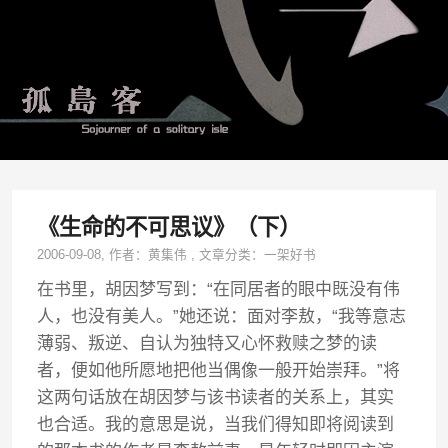
《生命的不可思议》（下）
2006-09-08
, 作者：
黄集伟
,
文章分类：
一架好书
在书里，胡因梦写到：“在同居者的眼中既没有伟
人，也没有美人。”她还说：面对李敖，“我等意志
薄弱、叛逆、自认为独特又心怀救赎之梦的读
者，便如他所愿地把他当偶像一般开始崇拜。”将
这两句话放在胡因梦与该书读者的关系上，其实
也合适。我的意思是说，当我们得知即将阅读到