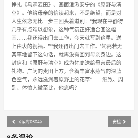
挣扎《乌鸦麦田》、画面澄澈安宁的《原野与清
空》。他给母亲的信读起来，不是绝望，而是对
人生依恋无比一步三回头着道别：“我现在平静得
几乎有点难以想象，这种气氛正好适合画这幅
画……我还得出门去工作，今天就写到这里。送
上由衷的祝福。”“‘我还得出门去工作。’梵高若无
其事地留下这句话，就再没有回到母亲身边。这
封信和《原野与清空》成为梵高送给母亲最后的
礼物。广阔的麦田上方，含着丰富水蒸气的深蓝
色空气，永远滋润着原野上的花草”……细致、周
到、体恤入微至此，他疯吗？
Post
《读库0604》
安检
navigation
8条评论