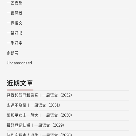
一团妄想
一窗风景
一课语文
一架好书
一手好字
企鹅号
Uncategorized
近期文章
经得起截屏和录音丨一周语文（2632）
永远不及格丨一周语文（2631）
跟和平女士一般大丨一周语文（2630）
最好登记结婚丨一周语文（2629）
热烈庆祝本人退休丨一周语文（2628）