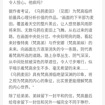
令人惊心。他疯吗？
据作者考证，《乌鸦麦田》（见图）为梵高临终
前最具心理分析价值的作品。“画面的下半部为麦
田。覆盖着天空的整片黑云，让人感觉暴风雨即
将来到。无数乌鸦在麦田上飞舞。从右过来的道
路，在画面中央处分岔。中央较明亮的路，看起
来好像特奥（梵高弟）与乔安娜（梵高弟妹）的
未来。向画面左方逐渐消失的令一条路，则代表
着梵高所选的道路。路上杂草丛生、阴气深深，
从中间处就被深色的草遮住，令人寸步难行，似
乎暗示着梵高余生不多、毫无希望的未来……
《乌鸦麦田》具有梵高濒临绝望深渊的印象，将
之视为梵高的内心的象征，比实景更能理解梵高
的内心世界。”
除了给弟弟、弟妹留下一封平和的信，梵高最后
给母亲留下一封信和另外一幅完全不同于狰狞、