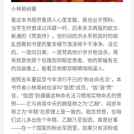
小林英树著
看这本书居然看得人心里发酸，真也出乎预料。
当学生时曾读过风靡一时、后来多次再版的欧文-
斯通的《梵高传》，但时间的洪水早把其时的胡
乱感概和书里的繁多细节荡涤得干干净净。没忘
的，一是向日葵，一是梵高他37岁开枪自杀，再
有就是他是个狂躁型抑郁症患者。他的那幅有名
的自画像上，能看见他那双眼睛咄咄逼人。
按照去年蔓延至今年流行不已的“粉丝命名法”，本
书作者小林英树应该叫“饭团”成员，“饭”谐“梵”
音，“饭团”则遵循这种命名法习惯用实物命名的惯
例——它与将易中天的拥趸称之为“乙醚”、阎崇年
称之为“年糕”在原理上是一致的。我忽然想，在咱
们这儿多出些个年糕、乙醚乃至饭团，真是好事
——在一个国家的粉丝军团里，如果只有凉粉或