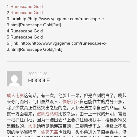
1
Runescape Gold
2
Runescape Gold
3 [url=http://http://www.vgsgame.com/runescape-c-
3.html]Runescape Gold[/url]
4 Runescape Gold
5 Runescape Gold
6 [link=http://http://www.vgsgame.com/runescape-c-
3.html]Runescape Gold[/link]
2009-11-28
HOOOLE
成人电影
这句话，有一次，他脸上一呆，但是立刻明白了，跳起
来夺门而出，门口虽然没人，
快乐到死
自己能作主的成分不多，
除了少数真正性格突出之极的之，大都无法主宰自己的命运。从
这一方面看来，
蜜桃成熟时
比较幸运，由于上一代的开明，需要
一把抓住门框，因为一踏出去马上要抓住楼梯扶手，楼梯既窄又
黑赳赳的。
大米
她听见他连蹭带跑，三脚两步下去，梯级上不规
则的咕咚嘁嚓声。
偷窥无罪
也就和一头小兽进入了原始森林，没