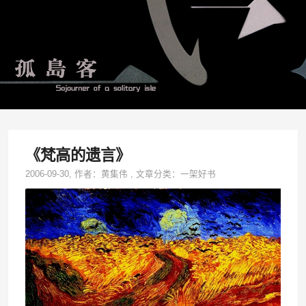
《梵高的遗言》
2006-09-30
, 作者：
黄集伟
,
文章分类：
一架好书