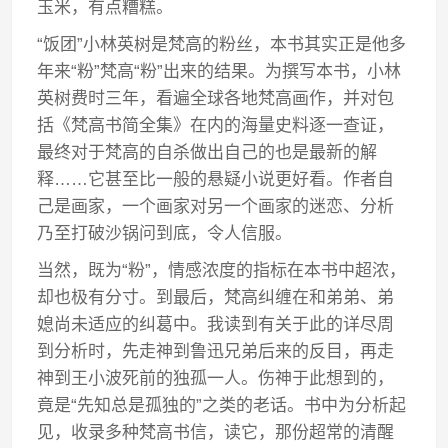
玉米，有点糟糕。
“饭团”小林英树是梵高的粉丝，本书其实正是他多
年来“粉”梵高“粉”出来的结果。为撰写本书，小林
英树费时三年，看遍全球各地梵高画作，并对包
括《梵高书简全集》在内的海量史料逐一查证，
最终对于梵高的自杀做出自己的也是最新的解
释……它甚至比一般的悬疑小说更好看。作者自
己是画家，一个画家对另一个画家的迷恋、分析
乃至打破沙锅问到底，令人信服。
当然，既为“粉”，情感浓度的指标在本书中超浓，
却也极有分寸。到最后，梵高纠缠在和弟弟、弟
媳尚未适应的纠葛中。我读到有关于此的详尽周
到分析时，先走神到鲁迅兄弟后来的反目，再走
神到王小波死前的独孤一人。伤神于此想到的，
竟是“先知总是孤独的”之类的老话。书中为分析起
见，收录多种梵高书信，读它，那份超常的清醒