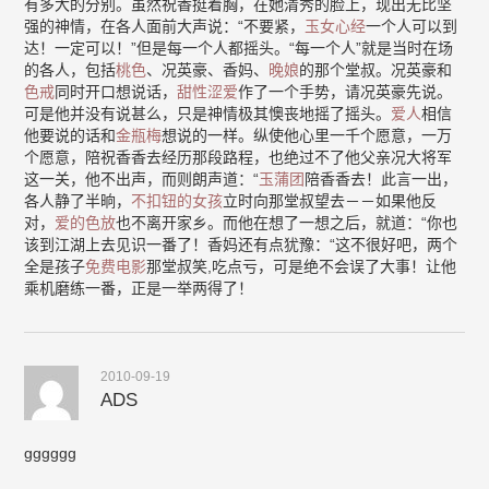
有多大的分别。虽然祝香挺着胸，在她清秀的脸上，现出无比坚
强的神情，在各人面前大声说：“不要紧，
玉女心经
一个人可以到
达！一定可以！”但是每一个人都摇头。“每一个人”就是当时在场
的各人，包括
桃色
、况英豪、香妈、
晚娘
的那个堂叔。况英豪和
色戒
同时开口想说话，
甜性涩爱
作了一个手势，请况英豪先说。
可是他并没有说甚么，只是神情极其懊丧地摇了摇头。
爱人
相信
他要说的话和
金瓶梅
想说的一样。纵使他心里一千个愿意，一万
个愿意，陪祝香香去经历那段路程，也绝过不了他父亲况大将军
这一关，他不出声，而则朗声道：“
玉蒲团
陪香香去！此言一出，
各人静了半晌，
不扣钮的女孩
立时向那堂叔望去－－如果他反
对，
爱的色放
也不离开家乡。而他在想了一想之后，就道：“你也
该到江湖上去见识一番了！香妈还有点犹豫：“这不很好吧，两个
全是孩子
免费电影
那堂叔笑,吃点亏，可是绝不会误了大事！让他
乘机磨练一番，正是一举两得了！
2010-09-19
ADS
gggggg