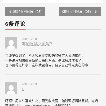
Post
05好书回顾展（03)
05好书回顾展（05）
navigation
6条评论
2005-12-08
哪怕是挑文虱呢？
可能岁数到了．不太容易接受轻巧和微言大义的东西．
不是说只相信砸骨断髓出来的东西．是比较难信服了．
也不见得是坏事，这样就更容易，要求自己做点实在的事．
2005-12-09
E
呵呵！厉害！喜欢！北京阳光收废网，随时帮您清除累赘，电话
在线均可行。www.bjkuaiyun.com 64932250