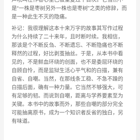
是“一株是枣树另外一株也是枣树”之类的修辞，而
是一种此生不灭的隐痛。
补记：我很理解这本十来万字的故事其写作过程
为什么持续了二十来年，且时断时续。我相信，
那该是个不断反刍、不断遗忘、不断隐痛也不断
释然的过程，好比剥茧抽丝。于是，从本书中看
见的，不是鲜血环绕的创面，也不是委屈环绕的
自顾自怜，而是监狱生活心平气和的白描，兼有
自省、自嘲。当然，在那线条工稳、不急不躁的
白描后面，确有一种力量。它当然不够强大，可
有足够的韧。而说到自嘲，距离与学养要素至为
关键。本书中的故事而外，那些自嘲的部分完全
可能抽离原书，成为一个知识者反省的独白，另
有味道。