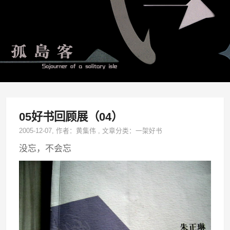
05好书回顾展（04）
2005-12-07
, 作者：
黄集伟
,
文章分类：
一架好书
没忘，不会忘