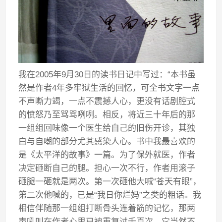
我在2005年9月30日的读书日记中写过：“本书虽
然是作者4年多牢狱生活的回忆，可全书文字一点
不声嘶力竭，一点不震撼人心，更没有话剧腔式
的愤怒乃至骂骂咧咧。相反，将近三十年后的那
一组组回味像一个医生给自己的旧伤开诊，其独
白与自嘲的部分尤其感染人心。书中我最喜欢的
是《太平洋的故事》一篇。为了保外就医，作者
决定砸断自己的腿。担心一次不行，作者用滚子
砸腿一砸就是两次。第一次砸他大喊“苍天有眼”，
第二次他喊的，已是“我日你烂妈”之类的粗话。我
相信伴随那一组组打断骨头连着筋的记忆，那两
声吼叫在作者心里已被重复过千百次。它当然不