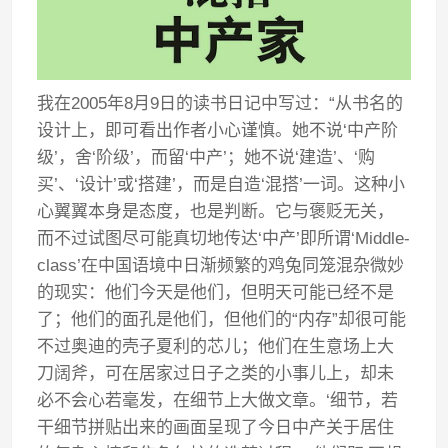
我在2005年8月9日的读书日记中写过：“从书名的
设计上，即可看出作者小心谨慎。她不说‘中产阶
级’，舍‘阶级’，而留‘中产’；她不说‘建造’、‘购
买’、‘设计’或‘搭建’，而是自造‘混搭’一词。这种小
心翼翼本身是态度，也是判断。它与褒贬无关，
而不过试图尽可能真切地传达‘中产’即所谓‘Middle-
class’在中国语境中日渐频繁的鸡兔同笼混杂微妙
的现实：他们今天是他们，但明天可能已经不是
了；他们的面孔是他们，但他们的“内存”却很可能
不过奥迪的壳子夏利的芯儿；他们在生意场上大
刀阔斧，可在居家过日子之类的小事儿上，却未
必不会心若毫发，在细节上大做文章。‘细节，若
干细节拼贴出来的画面呈现了今日中产关于居住