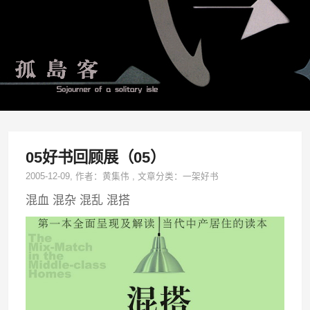
05好书回顾展（05）
2005-12-09
, 作者：
黄集伟
,
文章分类：
一架好书
混血 混杂 混乱 混搭