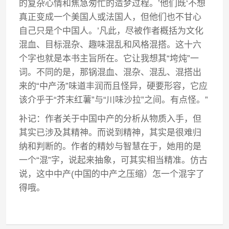
的复杂心情和焦急匆忙的造梦过程。’他们既‘不想
真正变成一个美国人或法国人，但他们也不甘心
自己只是个中国人。’凡此，尽被作者概括为文化
混血、目标混杂、趣味混乱和风格混搭。这十六
个字也就是本书主旨所在。它让我想其“垮炖”一
词。不同的是，那锅混血、混杂、混乱、混搭出
来的“中产汤”味道丰润而且怪异，硬要形容，它应
该介乎于“芥末红薯”与“川味沙拉”之间。有点怪。”
补记：作者关于中国中产的分析从物质入手，但
其实已涉及其精神。而说到精神，其实是很难归
纳和判断的。作者的精妙与智慧在于，她用的是
一个“混”字，说起来抽象，可其实相当精准。仿古
说，这中中产(中国的中产之压缩）怎一个混字了
得哦。