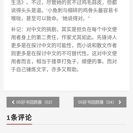
生活》。不过，尽管她的贫不过鸡毛蒜皮，但都
说得头头是道。‘小鱼刺与细碎的鸡骨头最容易卡
喉咙，甚至可以致命。’她说得对。”
补记：对中文的挑剔，其实是担负在每个中文使
用者身上的第二责任，作家尤其如此。先锋诗人
更多是在探讨中文的可能性，而小说和散文作者
则更多是在探讨中文的不可替代性。这对中文使
用者而言，相当于搂草打兔子，顺便的事。而对
于自己锤炼文字，亦多又帮助。
Post
05好书回顾展（02）
05好书回顾展（04）
navigation
1条评论