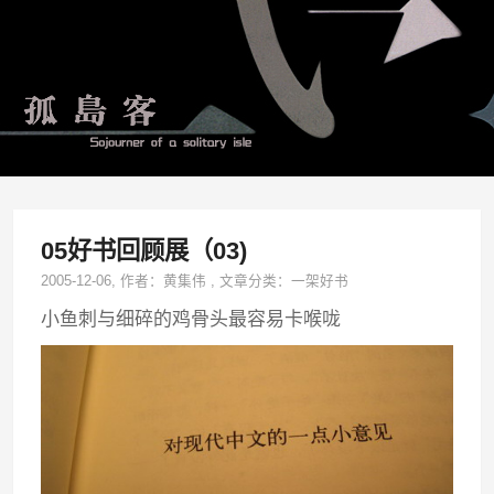
05好书回顾展（03)
2005-12-06
, 作者：
黄集伟
,
文章分类：
一架好书
小鱼刺与细碎的鸡骨头最容易卡喉咙