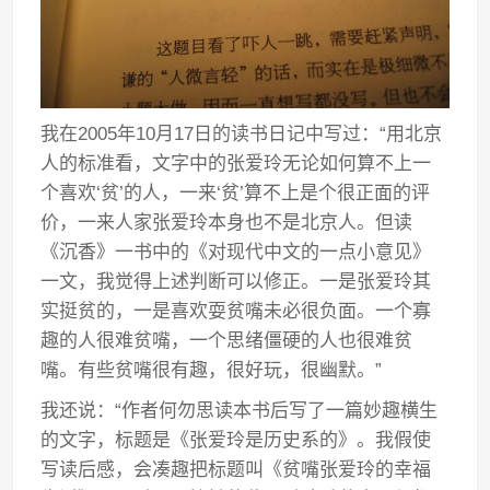
我在2005年10月17日的读书日记中写过：“用北京
人的标准看，文字中的张爱玲无论如何算不上一
个喜欢‘贫’的人，一来‘贫’算不上是个很正面的评
价，一来人家张爱玲本身也不是北京人。但读
《沉香》一书中的《对现代中文的一点小意见》
一文，我觉得上述判断可以修正。一是张爱玲其
实挺贫的，一是喜欢耍贫嘴未必很负面。一个寡
趣的人很难贫嘴，一个思绪僵硬的人也很难贫
嘴。有些贫嘴很有趣，很好玩，很幽默。”
我还说：“作者何勿思读本书后写了一篇妙趣横生
的文字，标题是《张爱玲是历史系的》。我假使
写读后感，会凑趣把标题叫《贫嘴张爱玲的幸福