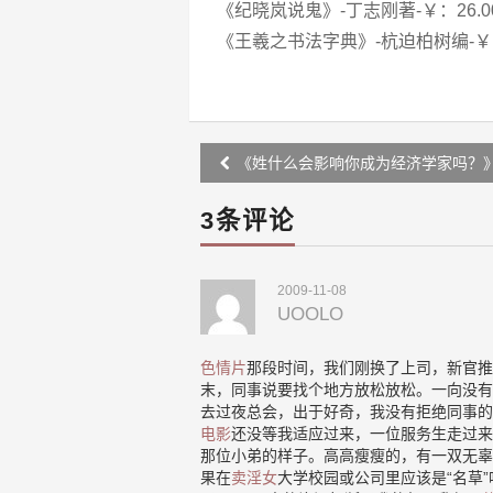
《纪晓岚说鬼》-丁志刚著-￥：26.0
《王羲之书法字典》-杭迫柏树编-￥：
Post
《姓什么会影响你成为经济学家吗？
navigation
3条评论
2009-11-08
UOOLO
色情片
那段时间，我们刚换了上司，新官推
末，同事说要找个地方放松放松。一向没有
去过夜总会，出于好奇，我没有拒绝同事的
电影
还没等我适应过来，一位服务生走过来
那位小弟的样子。高高瘦瘦的，有一双无辜
果在
卖淫女
大学校园或公司里应该是“名草