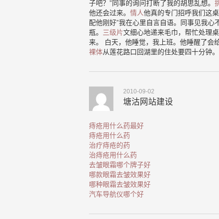
子吧？”同事的询问打断了我的胡思乱想。
他还会过来。
情人
他真的专门招呼我们这桌
配他刚好”我在心里自言自语。同事见我心
瓶。
三级片
文细心地递来毛巾，帮忙处理桌
来。 白天，他睡觉，我上班。他睡醒了会
裸体
从莲花路口回湖里的住处要四十分钟。
2010-09-02
塘沽网站建设
痔疮用什么药最好
痔疮用什么药
治疗痔疮的药
治痔疮用什么药
去皱眼霜哪个牌子好
哪款眼霜去皱效果好
哪种眼霜去皱效果好
汽车导航仪哪个好