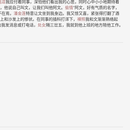
挑逗
我应付着同事，深怕他们看出我的心思，同时心中小小地期待着
，他说自己叫文，让我们叫他阿文。
偷情
“阿文，好有气质的名字，
不在焉，
潘金莲
特意让文坐到我身边。我又惊又喜，紧张得打翻了酒
上和沙发上的惨状。在同事的插科打诨下，
裸照
我和文渐渐熟络起
给我发消息或打电话，
处女
隔三岔五，我就到他上班的地方陪他工作。