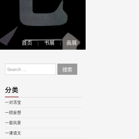
首页
书展
画展
Search
for:
分类
一对活宝
一团妄想
一窗风景
一课语文