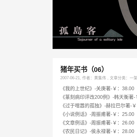
猪年买书（06）
2007-06-21
, 作者：
黄集伟
,
文章分类：
一
《我的上世纪》-关庚著-￥：38.00
《篆刻病印评改200例》-韩天衡著-￥
《过于喧嚣的孤独》-赫拉巴尔著-￥：
《小说例话》-周振甫著-￥：25.00
《文章例话》-周振甫著-￥：26.00
《农民日记》-侯永禄著-￥：28.00