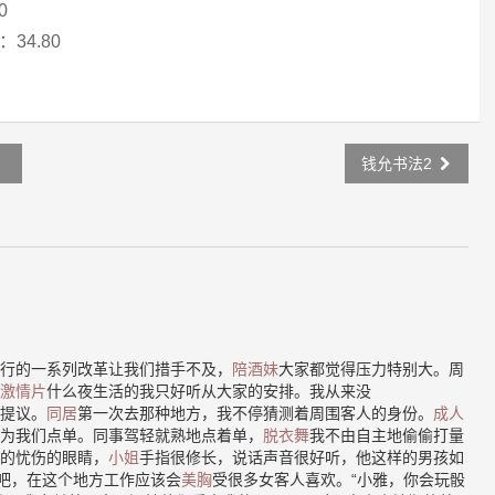
0
34.80
》
钱允书法2
行的一系列改革让我们措手不及，
陪酒妹
大家都觉得压力特别大。周
激情片
什么夜生活的我只好听从大家的安排。我从来没
提议。
同居
第一次去那种地方，我不停猜测着周围客人的身份。
成人
为我们点单。同事驾轻就熟地点着单，
脱衣舞
我不由自主地偷偷打量
的忧伤的眼睛，
小姐
手指很修长，说话声音很好听，他这样的男孩如
”吧，在这个地方工作应该会
美胸
受很多女客人喜欢。“小雅，你会玩骰