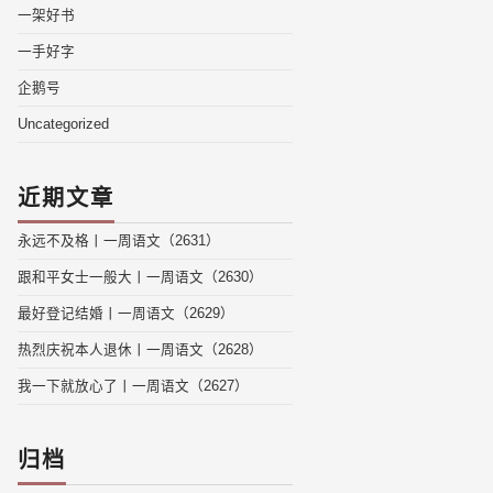
一架好书
一手好字
企鹅号
Uncategorized
近期文章
永远不及格丨一周语文（2631）
跟和平女士一般大丨一周语文（2630）
最好登记结婚丨一周语文（2629）
热烈庆祝本人退休丨一周语文（2628）
我一下就放心了丨一周语文（2627）
归档