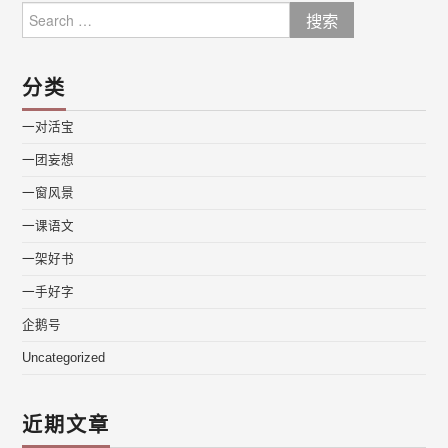
Search
for:
分类
一对活宝
一团妄想
一窗风景
一课语文
一架好书
一手好字
企鹅号
Uncategorized
近期文章