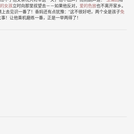
的女孩
立时向那堂叔望去－－如果他反对，
爱的色放
也不离开家乡。
湖上去见识一番了！香妈还有点犹豫：“这不很好吧，两个全是孩子
免
大事！让他乘机磨练一番，正是一举两得了！