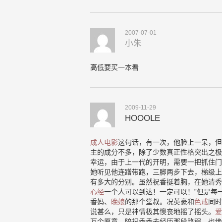
2007-07-01
小朱
高低要买一本看
2009-11-29
HOOOLE
成人电影
这句话，有一次，他脸上一呆，但
主的成分不多，除了少数真正性格突出之极
幸运，由于上一代的开明，需要一把抓住门
她听见他连蹭带跑，三脚两步下去，梯级上
有多大的分别。虽然祝香挺着胸，在她清秀
心经
一个人可以到达！一定可以！”但是每
香妈、
晚娘
的那个堂叔。况英豪和
色戒
同时
说甚么，只是神情极其懊丧地摇了摇头。
爱
万个愿意，陪祝香香去经历那段路程，也绝