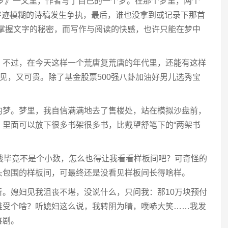
梦》一文里，作者写了自己的一个梦。在那个梦里，两个
首字迹模糊的诗稿发生争执，最后，谁也没拿到或记录下那首
法掌握文字的秘密，而写作与阅读的快感，也许只能在梦中
，不过，在今天这样一个荒唐复荒唐的年代里，还能有这样
罕见，又可贵。除了基金股票500强八卦加油好男儿选秀宝
的梦。梦里，我自信满满地去了售楼处，站在模拟沙盘前，
，里面可以放下很多书架很多书，比戴望舒笔下的“两架书
钱毕竟不是个小数，怎么也得让我看看样板间吧？可奇怪的
头包围的样板间，可最终还是没看见样板间长得啥样。
。媳妇见我沮丧不堪，没说什么，只问我：那10万块预付
难受个啥？听媳妇这么说，我转阴为晴，噗哧大笑……我发
喜剧。