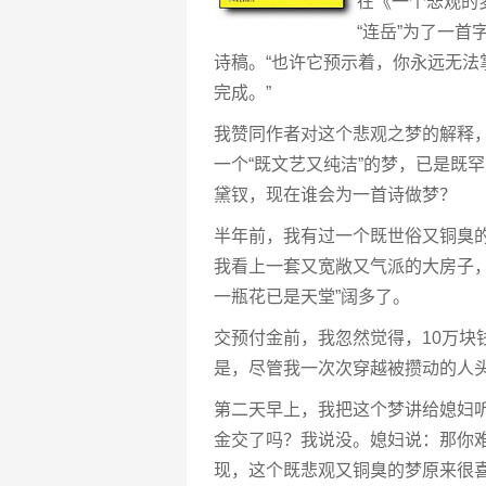
在《一个悲观的
“连岳”为了一
诗稿。“也许它预示着，你永远无
完成。”
我赞同作者对这个悲观之梦的解释
一个“既文艺又纯洁”的梦，已是既
黛钗，现在谁会为一首诗做梦？
半年前，我有过一个既世俗又铜臭
我看上一套又宽敞又气派的大房子
一瓶花已是天堂”阔多了。
交预付金前，我忽然觉得，10万块
是，尽管我一次次穿越被攒动的人
第二天早上，我把这个梦讲给媳妇听
金交了吗？我说没。媳妇说：那你
现，这个既悲观又铜臭的梦原来很