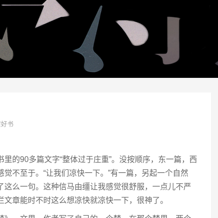
架好书
书里的90多篇文字“整体过于庄重”。没按顺序，东一篇，西
感觉不至于。“让我们凉快一下。”有一篇，另起一个自然
了这么一句。这种信马由缰让我感觉很舒服，一点儿不严
栏文章能时不时这么想凉快就凉快一下，很神了。