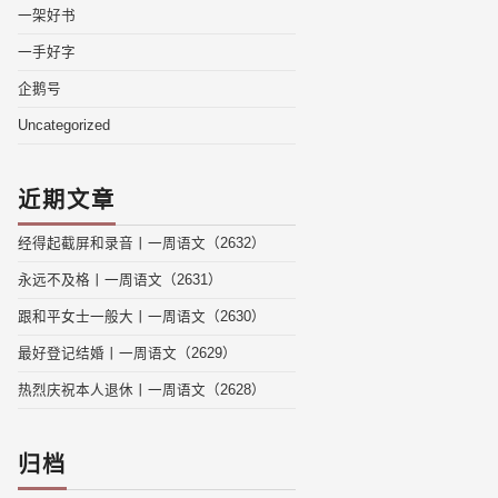
一架好书
一手好字
企鹅号
Uncategorized
近期文章
经得起截屏和录音丨一周语文（2632）
永远不及格丨一周语文（2631）
跟和平女士一般大丨一周语文（2630）
最好登记结婚丨一周语文（2629）
热烈庆祝本人退休丨一周语文（2628）
归档