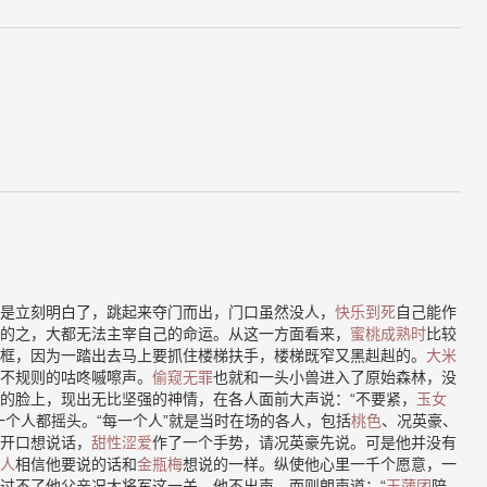
是立刻明白了，跳起来夺门而出，门口虽然没人，
快乐到死
自己能作
的之，大都无法主宰自己的命运。从这一方面看来，
蜜桃成熟时
比较
框，因为一踏出去马上要抓住楼梯扶手，楼梯既窄又黑赳赳的。
大米
不规则的咕咚嘁嚓声。
偷窥无罪
也就和一头小兽进入了原始森林，没
的脸上，现出无比坚强的神情，在各人面前大声说：“不要紧，
玉女
一个人都摇头。“每一个人”就是当时在场的各人，包括
桃色
、况英豪、
开口想说话，
甜性涩爱
作了一个手势，请况英豪先说。可是他并没有
人
相信他要说的话和
金瓶梅
想说的一样。纵使他心里一千个愿意，一
过不了他父亲况大将军这一关，他不出声，而则朗声道：“
玉蒲团
陪