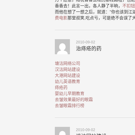
香香去！此言一出，各人静了半晌，
不扣钮
而他在想了一想之后，就道：“你也该到江
费电影
那堂叔笑,吃点亏，可是绝不会误了
2010-09-02
治痔疮的药
塘沽网络公司
汉沽网站建设
大港网站建设
幼儿英语教育
痔疮药
婴幼儿早期教育
去皱效果最好的眼霜
去皱眼霜排行榜
2010-09-02