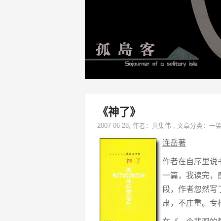
《神了》
2007-06-28
, 作者：
黄集伟
,
文章分类：
一
连岳著
作者在自序里说
一篇，我读完，
段，作者忽然写
肃，不庄重。专