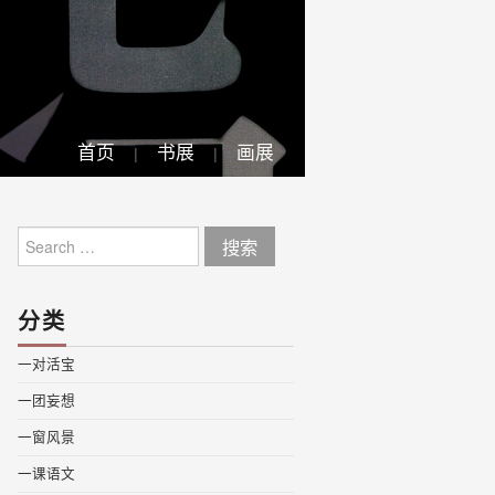
首页
书展
画展
Search
for:
分类
一对活宝
一团妄想
一窗风景
一课语文