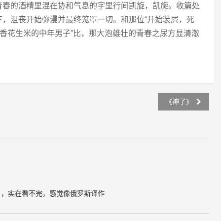
青春的酒精里混在协和气息的字里行间凯旋，凯旋。收篇处
下，沮丧开始弥漫并最终笼罩一切。和那位“开始装屄，死
五香花生米的中年男子”比，那大泡雄壮的青春之尿方显清澈
《神了》
》，实在看不完，感觉像俄罗斯译作