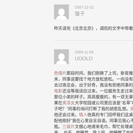
2007-12-31
璇子
昨天读完《北京北京》，调侃的文字中带着
2009-11-09
UOOLO
色情片
那段时间，我们刚换了上司，新官推
末，同事说要找个地方放松放松。一向没有
去过夜总会，出于好奇，我没有拒绝同事的
电影
还没等我适应过来，一位服务生走过来
那位小弟的样子。高高瘦瘦的，有一双无辜
果在
卖淫女
大学校园或公司里应该是“名草
子吧？”同事的询问打断了我的胡思乱想。
他还会过来。
情人
他真的专门招呼我们这桌
配他刚好”我在心里自言自语。同事见我心
瓶。
三级片
文细心地递来毛巾，帮忙处理桌
来。 白天，他睡觉，我上班。他睡醒了会