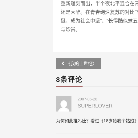
重新雕刻而出，半个夜北平混合在
还是大醉。在青春绚烂复苏的对比
挺，成为社会中坚”、“长得酷似煮
与珍贵。
Post
《我的上世纪》
navigation
8条评论
2007-06-28
SUPERLOVER
为何如此推冯唐？看过《18岁给我个姑娘