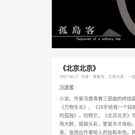
《北京北京》
2007-06-27
, 作者：
黄集伟
,
文章分类：
一
冯唐著
小说。作家冯唐青春三部曲的终结
《万物生长》、《18岁给我一个姑
的孤独》，仿照它，《北京北京》写
场大醉，是碰头彩，更是天才商标。没
来，张扬出作者呛人的协和本色。再往