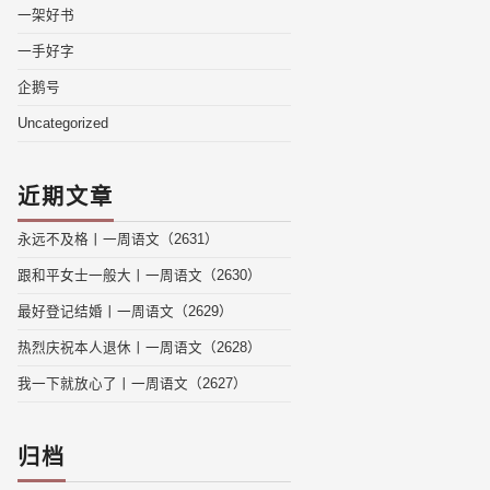
一架好书
一手好字
企鹅号
Uncategorized
近期文章
永远不及格丨一周语文（2631）
跟和平女士一般大丨一周语文（2630）
最好登记结婚丨一周语文（2629）
热烈庆祝本人退休丨一周语文（2628）
我一下就放心了丨一周语文（2627）
归档