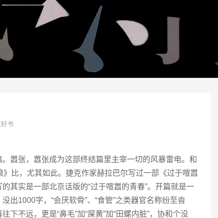
架好书
篇。嚣张，嚣张成为这部终结篇里主宰一切的风暴雷电。和
娘》比，尤其如此。捷克作家赫拉巴尔写过一部《过于喧嚣
的其实是一部北京话版的“过于喧嚣的青春”。开篇就是一
出1000字，“会厌软骨”、“食管”之类器官名称纷至沓
下不远，更是“鼻毛”加“屎黄”加“田螺内脏”，协和个没