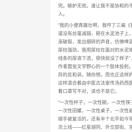
完。嫉妒无效。谁让我不是协和的
人。
“我的小便真雄壮啊，我哼了三遍
道没有丝毫减弱，砸在水泥池子上
渐破裂，发出细碎的声音，仿佛啤
尿柱强劲，我用尿柱在面对的水泥
线条的尿液下流，很快就没了样子
作者嚣张文学野心的一个肢体投射
异的反和讽，随你想。而也正这样的
这样混合着由中医古法家传汤药西
着口罩写不对，读也不是它。
“一次性杯子，一次性碗，一次性
一次性田螺，一次性桌子，一次性
顺手被复活的，还有半个北平如今
次上线——红星胡同、外交部街、