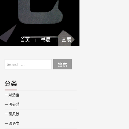
首页
书展
画展
Search
for:
分类
一对活宝
一团妄想
一窗风景
一课语文