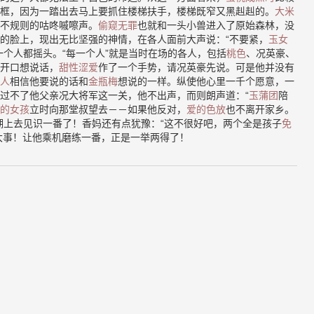
框，因为一踏出去马上要抓住楼梯扶手，楼梯既窄又黑赳赳的。
大米
不规则的咕咚嘁嚓声。
偷窥无罪
也就和一头小兽进入了原始森林，没
的脸上，现出无比坚强的神情，在各人面前大声说：“不要紧，
玉女
一个人都摇头。“每一个人”就是当时在场的各人，包括
桃色
、况英豪、
开口想说话，
甜性涩爱
作了一个手势，请况英豪先说。可是他并没有
人
相信他要说的话和
金瓶梅
想说的一样。纵使他心里一千个愿意，一
过不了他父亲况大将军这一关，他不出声，而则朗声道：“
玉蒲团
陪
的女孩
立时向那堂叔望去－－如果他反对，
爱的色放
也不离开家乡。
湖上去见识一番了！香妈还有点犹豫：“这不很好吧，两个全是孩子
免
大事！让他乘机磨练一番，正是一举两得了！