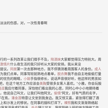
淡淡的伤感，对，一次性青春啊
行的一系列改革让我们措手不及，
陪酒妹
大家都觉得压力特别大。周
激情片
什么夜生活的我只好听从大家的安排。我从来没
提议。
同居
第一次去那种地方，我不停猜测着周围客人的身份。
成人
为我们点单。同事驾轻就熟地点着单，
脱衣舞
我不由自主地偷偷打量
的忧伤的眼睛，
小姐
手指很修长，说话声音很好听，他这样的男孩如
”吧，在这个地方工作应该会
美胸
受很多女客人喜欢。“小雅，你会玩骰
挑逗
我应付着同事，深怕他们看出我的心思，同时心中小小地期待着
，他说自己叫文，让我们叫他阿文。
偷情
“阿文，好有气质的名字，
不在焉，
潘金莲
特意让文坐到我身边。我又惊又喜，紧张得打翻了酒
上和沙发上的惨状。在同事的插科打诨下，
裸照
我和文渐渐熟络起
给我发消息或打电话，
处女
隔三岔五，我就到他上班的地方陪他工作。