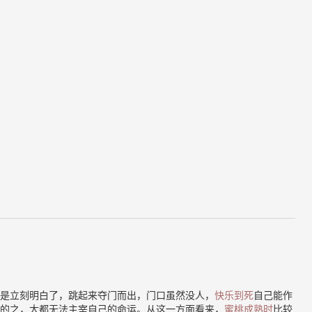
是立刻明白了，跳起来夺门而出，门口虽然没人，
快乐到死
自己能作
的之，大都无法主宰自己的命运。从这一方面看来，
蜜桃成熟时
比较