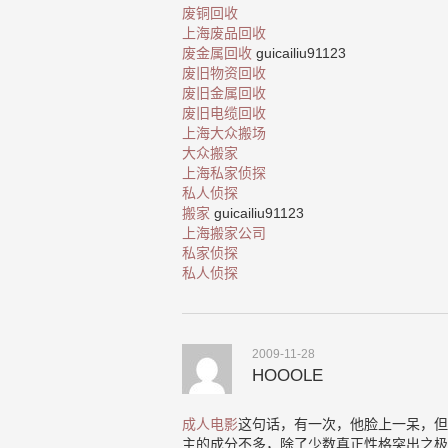
废铜回收
上海废品回收
废金属回收
guicailiu91123
废旧物资回收
废旧金属回收
废旧电缆回收
上海大众搬场
大众搬家
上海私家侦探
私人侦探
搬家
guicailiu91123
上海搬家公司
私家侦探
私人侦探
2009-11-28
HOOOLE
成人电影
这句话，有一次，他脸上一呆，但
主的成分不多，除了少数真正性格突出之极