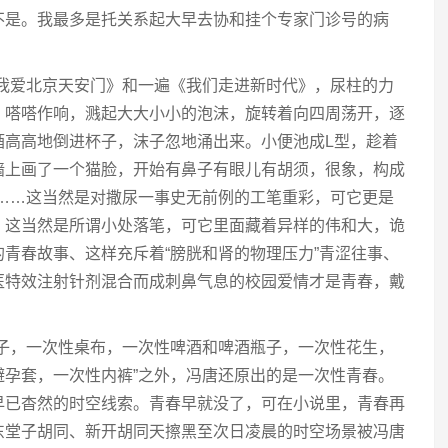
不是。我最多是托关系起大早去协和挂个专家门诊号的病
《我爱北京天安门》和一遍《我们走进新时代》，尿柱的力
，嗒嗒作响，溅起大大小小的泡沫，旋转着向四周荡开，逐
酒高高地倒进杯子，沫子忽地涌出来。小便池成L型，趁着
墙上画了一个猫脸，开始有鼻子有眼儿有胡须，很象，构成
”……这当然是对撒尿一事史无前例的工笔重彩，可它更是
。这当然是所谓小处落笔，可它里面藏着异样的伟和大，诡
青春故事、这样充斥着“膀胱和肾的物理压力”青涩往事、
医特效注射针剂混合而成刺鼻气息的校园爱情才是青春，戴
筷子，一次性桌布，一次性啤酒和啤酒瓶子，一次性花生，
避孕套，一次性内裤”之外，冯唐还原出的是一次性青春。
早已杳然的时空线索。青春早就没了，可在小说里，青春再
东堂子胡同、新开胡同天擦黑至次日凌晨的时空场景被冯唐