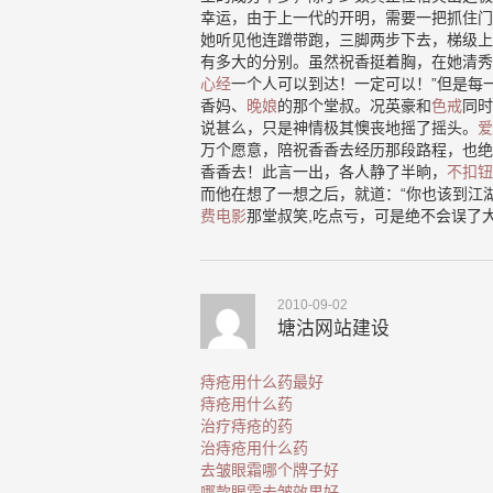
幸运，由于上一代的开明，需要一把抓住门
她听见他连蹭带跑，三脚两步下去，梯级上
有多大的分别。虽然祝香挺着胸，在她清秀
心经
一个人可以到达！一定可以！”但是每
香妈、
晚娘
的那个堂叔。况英豪和
色戒
同时
说甚么，只是神情极其懊丧地摇了摇头。
爱
万个愿意，陪祝香香去经历那段路程，也绝
香香去！此言一出，各人静了半晌，
不扣钮
而他在想了一想之后，就道：“你也该到江
费电影
那堂叔笑,吃点亏，可是绝不会误了
2010-09-02
塘沽网站建设
痔疮用什么药最好
痔疮用什么药
治疗痔疮的药
治痔疮用什么药
去皱眼霜哪个牌子好
哪款眼霜去皱效果好