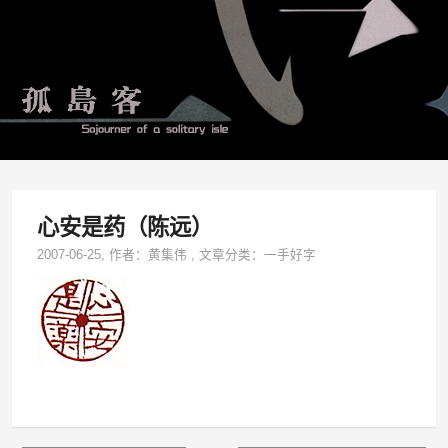
心安是药（陈远）
2007-06-25
, 作者：
黄集伟
,
文章分类：
一手好字