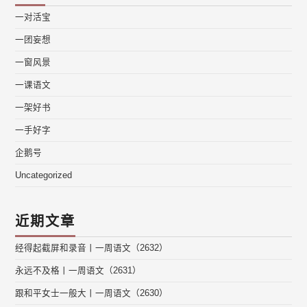
一对活宝
一团妄想
一窗风景
一课语文
一架好书
一手好字
企鹅号
Uncategorized
近期文章
经得起截屏和录音丨一周语文（2632）
永远不及格丨一周语文（2631）
跟和平女士一般大丨一周语文（2630）