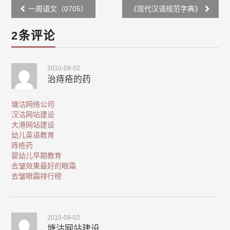
Post
一周语文（0705）
《现代汉语规范字典》
navigation
2条评论
2010-09-02
治痔疮的药
塘沽网络公司
汉沽网站建设
大港网站建设
幼儿英语教育
痔疮药
婴幼儿早期教育
去皱效果最好的眼霜
去皱眼霜排行榜
2010-09-02
塘沽网站建设