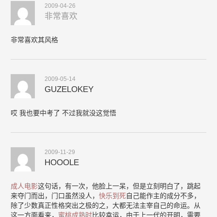
2009-04-26
非常喜欢
非常喜欢其风格
2009-05-14
GUZELOKEY
哎 我也要中考了 不过我就没这觉悟
2009-11-29
HOOOLE
成人电影
这句话，有一次，他脸上一呆，但是立刻明白了，跳起
来夺门而出，门口虽然没人，
快乐到死
自己能作主的成分不多，
除了少数真正性格突出之极的之，大都无法主宰自己的命运。从
这一方面看来，
蜜桃成熟时
比较幸运，由于上一代的开明，需要