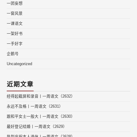
一团妄想
一窗风景
一课语文
一架好书
一手好字
企鹅号
Uncategorized
近期文章
经得起截屏和录音丨一周语文（2632）
永远不及格丨一周语文（2631）
跟和平女士一般大丨一周语文（2630）
最好登记结婚丨一周语文（2629）
热烈庆祝本人退休丨一周语文（2628）