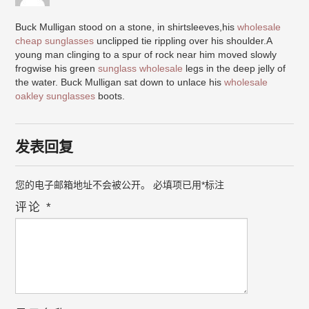
Buck Mulligan stood on a stone, in shirtsleeves,his
wholesale
cheap sunglasses
unclipped tie rippling over his shoulder.A
young man clinging to a spur of rock near him moved slowly
frogwise his green
sunglass wholesale
legs in the deep jelly of
the water. Buck Mulligan sat down to unlace his
wholesale
oakley sunglasses
boots.
发表回复
您的电子邮箱地址不会被公开。
必填项已用
*
标注
评论
*