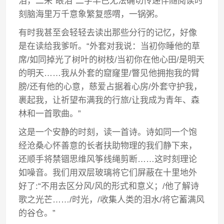
泪，二来“眼泪”二字早已无法确切传递伴随阅读时
刻脑海里万千意象繁复感喟，一锅粥。
有时我甚至会轻轻去读出那些分行的记忆，好像
是在读给我爹听。“外套对我说：当初你睡他的草
席/如同掉光了树叶的树枝/当初你在他心田/是明天
的明天……我从外套的窟窿里/瞥见他拥抱我的臂
膀/还有他的心意，慈爱占据着心房/外套守护我，
裹起我，让祈望布满我的行旅/让我成为青年、森
林和一首歌曲。”
这是一个安静的时刻，读一首诗。诗如同一个饱
经沧桑心怀善意的长者扶助物理的我们静下来，
还顺手将禁锢思维风筝线绳剪断……这时刻理论
如噪音。我们用双层玻璃将它们屏蔽在十里地外
好了:“不用去区分风/风的形式和意义；/他了解诗
歌之光芒……/时光，/收集人类的泪水/将它蓄满风
的谷仓。”