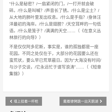
“什么是秘密？/一扇紧闭的门，/一打开就会破
碎。/什么是叫喊？/声音长了锈。/什么是尘土？/
从大地的肺叶里发出叹息。/什么是手指？/身体汪
洋最初的海岸。/什么是翅膀？/天空耳畔的一句低
语。/什么是笼子？/满满的天空……（《在意义丛
林旅行的向导》）
不是仅仅阿多尼斯，事实是，谁的孤独都是一座
花园。不同之处仅在于，大部分的花园要么还在
蛮荒状，要么早已荒草蔽日。因为“大海没有时间/
与沙子交谈，/它永远忙于谱写浪涛”……（《短章
集锦》）
Post
墙上挂着一杆枪
戴着镣铐跳一出天鹅湖
navigation