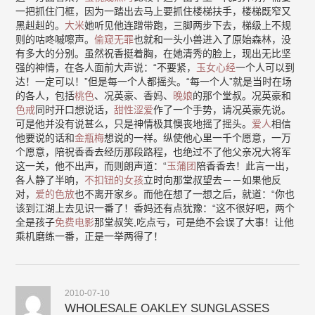
一把抓住门框，因为一踏出去马上要抓住楼梯扶手，楼梯既窄又
黑赳赳的。
大米
她听见他连蹭带跑，三脚两步下去，梯级上不规
则的咕咚嘁嚓声。
偷窥无罪
也就和一头小兽进入了原始森林，没
有多大的分别。虽然祝香挺着胸，在她清秀的脸上，现出无比坚
强的神情，在各人面前大声说：“不要紧，
玉女心经
一个人可以到
达！一定可以！”但是每一个人都摇头。“每一个人”就是当时在场
的各人，包括
桃色
、况英豪、香妈、
晚娘
的那个堂叔。况英豪和
色戒
同时开口想说话，
甜性涩爱
作了一个手势，请况英豪先说。
可是他并没有说甚么，只是神情极其懊丧地摇了摇头。
爱人
相信
他要说的话和
金瓶梅
想说的一样。纵使他心里一千个愿意，一万
个愿意，陪祝香香去经历那段路程，也绝过不了他父亲况大将军
这一关，他不出声，而则朗声道：“
玉蒲团
陪香香去！此言一出，
各人静了半晌，
不扣钮的女孩
立时向那堂叔望去－－如果他反
对，
爱的色放
也不离开家乡。而他在想了一想之后，就道：“你也
该到江湖上去见识一番了！香妈还有点犹豫：“这不很好吧，两个
全是孩子
免费电影
那堂叔笑,吃点亏，可是绝不会误了大事！让他
乘机磨练一番，正是一举两得了！
2010-07-10
WHOLESALE OAKLEY SUNGLASSES