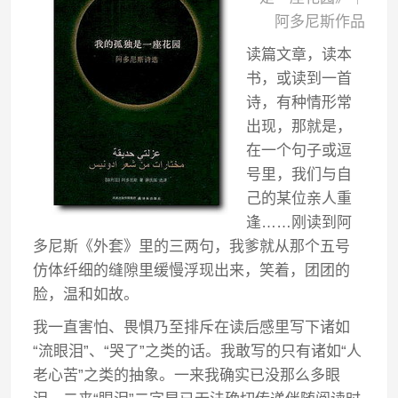
阿多尼斯作品
读篇文章，读本
书，或读到一首
诗，有种情形常
出现，那就是，
在一个句子或逗
号里，我们与自
己的某位亲人重
逢……刚读到阿
多尼斯《外套》里的三两句，我爹就从那个五号
仿体纤细的缝隙里缓慢浮现出来，笑着，团团的
脸，温和如故。
我一直害怕、畏惧乃至排斥在读后感里写下诸如
“流眼泪”、“哭了”之类的话。我敢写的只有诸如“人
老心苦”之类的抽象。一来我确实已没那么多眼