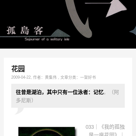
花园
2009-04-22
, 作者：
黄集伟
,
文章分类：
一架好书
往昔是湖泊，其中只有一位泳者：记忆
。（阿
多尼斯）
033｜《我的孤独
是一座花园》｜