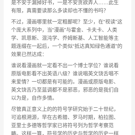
是不安于漏掉好书，一是不安贪欲弄人……此生
有限，真需要读那么多读却也不懂的书吗？
不过，漫画哪里就一定粗鄙呢？至少，在“视读”这
个庞大系列中，当“漫画”与霍金、卡夫卡、人类
学、凯恩斯、混沌学、乔姆斯基、人工智能等主
题连缀在一起后，一个类似“抵达真知绿色通道”的
效果已然达成：
谁说看漫画就一定看不出一个博士学位？谁说看
原版电影看不出英语八级？谁说唱英文饶舌唱不
来爱情？一切都是有可能的。漫画或原版电影、
英文饶舌乃至蓝调都不是邪恶，邪恶的是我们自
以为是，自作多情。
尽管真正意义上的的符号学研究始于二十世纪，
可追根溯源，早在古希腊、罗马时期，柏拉图、
亚里士多德等哲学家已将符号列为哲学考察范
畴。这样一算，符号学的历史与哲学的历史一样