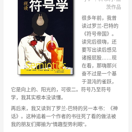
茨作品
很多年前，我曾
读过罗兰-巴特的
《符号帝国》。
读完后很嗨，还
要写出读后感见
诸报屁股……现
在看，那嗨那兴
奋不过是一个基
于混沌的雀跃，
它是向上的、阳光的，可很二。符号乃至符号
学，我其实根本没读懂。
再后来，我又读到了罗兰-巴特的另一本书：《神
话》。这种追着一个作者的书往死了看的做法被
我的朋友们揶揄为“情趣型势利眼”。