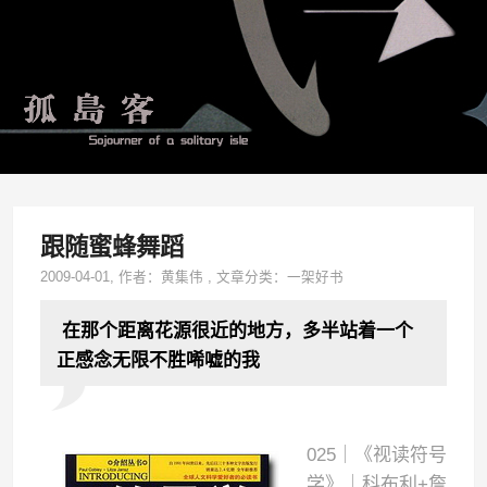
跟随蜜蜂舞蹈
2009-04-01
, 作者：
黄集伟
,
文章分类：
一架好书
在那个距离花源很近的地方，多半站着一个
正感念无限不胜唏嘘的我
025｜《视读符号
学》｜科布利+詹