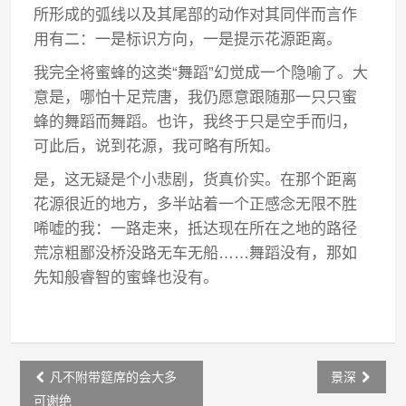
所形成的弧线以及其尾部的动作对其同伴而言作
用有二：一是标识方向，一是提示花源距离。
我完全将蜜蜂的这类“舞蹈”幻觉成一个隐喻了。大
意是，哪怕十足荒唐，我仍愿意跟随那一只只蜜
蜂的舞蹈而舞蹈。也许，我终于只是空手而归，
可此后，说到花源，我可略有所知。
是，这无疑是个小悲剧，货真价实。在那个距离
花源很近的地方，多半站着一个正感念无限不胜
唏嘘的我：一路走来，抵达现在所在之地的路径
荒凉粗鄙没桥没路无车无船……舞蹈没有，那如
先知般睿智的蜜蜂也没有。
Post
凡不附带筵席的会大多
景深
navigation
可谢绝