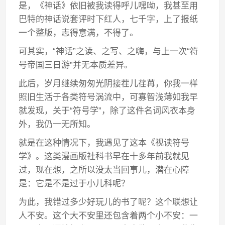
是，《神话》依旧被我读得呼儿嘿呦，我甚至用
巴特的神话说套评时下红人，七千字，上了报纸
一个整版，志得意满，不得了。
可其实，“神话”之读、之写、之嗨，与上一次“符
号帝国三日游”并无本质差异。
此后，岁月继续匆匆光阴接茬儿荏苒，你我一样
照旧生活于各类符号涡流中，可寡智浅薄如我早
就发现，关于“符号学”，除了这件名词风衣本身
外，我仍一无所知。
就是在这种情况下，我遇见了这本《视读符号
学》。这类漫画版社科书早在十多年前我就见
过，现在想，之所以没太当回事儿，潜在心障
是：它是不是过于小儿科呢？
为此，我错过多少好玩儿的书了呢？这个联想让
人不安。这个大不安里还包含着两个小不安：一