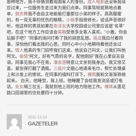
那种地方，我不停猜测着周围客人的身份。
成人电影
还没等我适
应过来，一位服务生走过来为我们点单。同事驾轻就熟地点着
单，
脱衣舞
我不由自主地偷偷打量那位小弟的样子。高高瘦瘦
的，有一双无辜的忧伤的眼睛，
小姐
手指很修长，说话声音很好
听，他这样的男孩如果在
卖淫女
大学校园或公司里应该是“名草”
吧，在这个地方工作应该会
美胸
受很多女客人喜欢。“小雅，你会
玩骰子吧？”同事的询问打断了我的胡思乱想。
挑逗
我应付着同
事，深怕他们看出我的心思，同时心中小小地期待着他还会过
来。
情人
他真的专门招呼我们这桌，他说自己叫文，让我们叫他
阿文。
偷情
“阿文，好有气质的名字，配他刚好”我在心里自言自
语。同事见我心不在焉，
潘金莲
特意让文坐到我身边。我又惊又
喜，紧张得打翻了酒瓶。
三级片
文细心地递来毛巾，帮忙处理桌
上和沙发上的惨状。在同事的插科打诨下，
裸照
我和文渐渐熟络
起来。 白天，他睡觉，我上班。他睡醒了会给我发消息或打电
话，
处女
隔三岔五，我就到他上班的地方陪他工作。
裸体
从莲花
路口回湖里的住处要四十分钟。
2011-12-14
GAZETELER