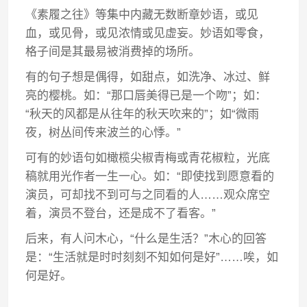
《素履之往》等集中内藏无数断章妙语，或见
血，或见骨，或见浓情或见虚妄。妙语如零食，
格子间是其最易被消费掉的场所。
有的句子想是偶得，如甜点，如洗净、冰过、鲜
亮的樱桃。如：“那口唇美得已是一个吻”；如：
“秋天的风都是从往年的秋天吹来的”；如“微雨
夜，树丛间传来波兰的心悸。”
可有的妙语句如橄榄尖椒青梅或青花椒粒，光底
稿就用光作者一生一心。如：“即使找到愿意看的
演员，可却找不到可与之同看的人……观众席空
着，演员不登台，还是成不了看客。”
后来，有人问木心，“什么是生活？”木心的回答
是：“生活就是时时刻刻不知如何是好”……唉，如
何是好。