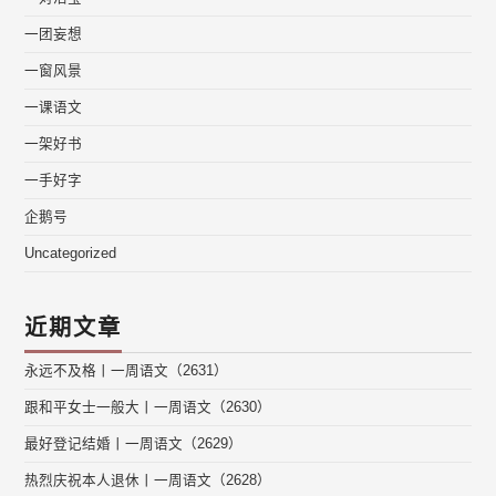
一团妄想
一窗风景
一课语文
一架好书
一手好字
企鹅号
Uncategorized
近期文章
永远不及格丨一周语文（2631）
跟和平女士一般大丨一周语文（2630）
最好登记结婚丨一周语文（2629）
热烈庆祝本人退休丨一周语文（2628）