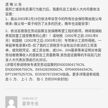
遗 嘱 公 告
我死亡或丧失民事行为能力后，我委托总工会和人大内司委依法
监督：
1、我从2003年2月19日依法申诉至今的所有社会保险等由我父母
继承–我父母一辈子经历了太多的历史，晚年也没能安享！
2、依法监督我在劳动监察主张捐赠希望工程的款项，继续我捐助
黑窑奴童工接受教育的心愿！！请地税（2002年之前-2001年6
月）和国税（2002年之后-2003年2月）专项审计工资所得税，一
审庭审笔录第4页–扣了我的工资税至今没有出示依法的工资清
单、或完税凭证、或工资台帐、或104、204基表等来证明对本国
劳动者微薄收入的盘剥及工资基数等;其伪造证据等的手段前几封
呈人大代表反馈函已比对过。
(详情可参阅特快专递至劳动监察的EN302804176CN、
EN302806755CN、EK542829066CN、EP040094434CN、
EP719875257CN、EO530767259CN信函，更多详情请参阅我
走-讠方、 上-讠方、 信-讠方的200余封信)
2009-04-17
夏草冬虫