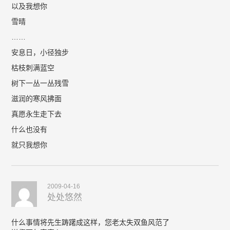
以及我想你
雪晴
……
安息日，小径独步
枯枝刺满蓝空
树下一丛一丛残雪
滋润的寒风拂面
真愿永生走下去
什么也没有
就只我想你
2009-04-16
处处悠然
什么事情将先生踌躇成这样，您老太失双鱼风范了