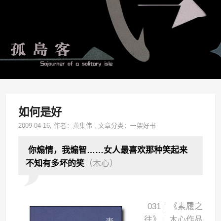
如何是好
2009-04-16
, 作者：
黄集伟
,
文章分类：
一架好书
你煽情，我煽智……女人最喜欢那种笑起来
不知有多坏的笑
（木心）
031｜《素履之
往》｜木心作品