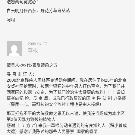
送您两句宽宽心：
白云明月任西东，野花芳草自丛丛
呵呵
2009-04-17
草根
请呈人-大-代-表反馈函之五
寻 目 击 证 人：
2008北京残疾人奥林匹克运动会期间，我在居住了约25年的北京
安贞社区拾荒时，被两个猖狂的中年男人打伤至今，为了我们共
同家园的和谐与安定、为了我们诊治生命健康的权利！！！请知
情者向纪 检、反 贪 局、或我已行政复议的国 务 院 法 制 办举报
（警民一心，高科技的安全监控工程也是由人操纵）
那天打抱不平的大侠救命之恩无以言谢，使我没当场成为本小区
第2位因暴力致残的植物人
感谢 上-讠方 7年来我一草根劳动者遇到的有良知的人（积小善成
大德）感谢听我陈述的那些人民警察–国家的脊梁