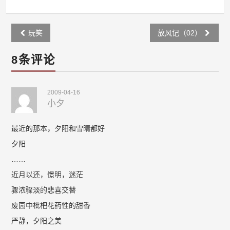
Post
玩笑
放风记（02）
navigation
8条评论
2009-04-16
小夕
最近的那本，夕阳和雪晴都好
夕阳
……
近月以还，憬明，迷茫
骤浓骤淡的悲喜交替
废园中枇杷花药性的甜香
严静，夕阳之美