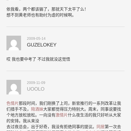
依我看，两个都该骟了，那就天下太平了么！
想不到黄老师也有助纣为虐的时候啊。
2009-05-14
GUZELOKEY
哎 我也要中考了 不过我就没这觉悟
2009-11-09
UOOLO
色情片
那段时间，我们刚换了上司，新官推行的一系列改革让我
们措手不及，
陪酒妹
大家都觉得压力特别大。周末，同事说要找
个地方放松放松。一向没有
激情片
什么夜生活的我只好听从大家
的安排。我从来没
去过夜总会，出于好奇，我没有拒绝同事的提议。
同居
第一次去