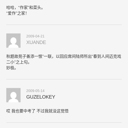
哈哈，“作家”和菜头。
“爱作”之家！
2009-04-21
XUANDE
秋题故苑子善添一恨”一联，以回应席间陆师所出“春到人间迈克戏
二小”之上句。
妙极。
2009-05-14
GUZELOKEY
哎 我也要中考了 不过我就没这觉悟