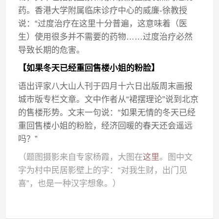
药。香港大学附属临床诊疗中心的威廉-徐教授
说：“过度治疗在这里十分普遍，这意味着（医
生）使用很多并不需要的药物……过度治疗必然
导致长期的危害。
【如果冬天已经重回售楼小姐的粉脸】
语出评家八大山人刊于四月十六日出版周末画报
城市版专栏文章。文中作者从“裙摆理论”说到北京
的售楼形势。文末一句说：“如果无情的冬天已经
重回售楼小姐的粉脸，经济回暖的春天还会遥远
吗？”
（题图摄影来自专家杨霞，大图在
这里
。图中文
字为村中民居影壁上的字：“对我生财，出门见
喜”，也是一种汉字想象。）