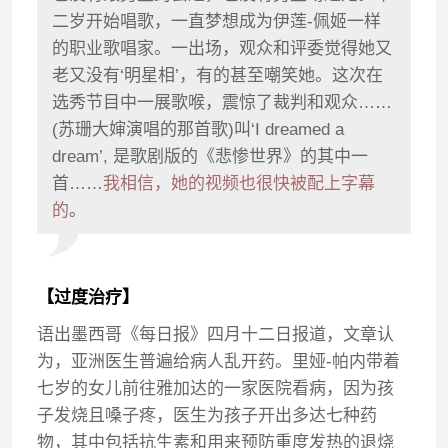
二岁开始唱歌，一直梦想成为伊莲-佩姬一样
的职业歌唱家。一出场，观众和评委觉得她又
老又没有‘明星相’，有的甚至嘲笑她。这次在
选秀节目中一展歌喉，震惊了裁判和观众……
(苏珊大婶演唱的那首歌)叫‘I dreamed a
dream’, 是歌剧版的《悲惨世界》的其中一
首……
我相信，她的视频也很快被配上字幕
的
。
【过度治疗】
语出墨西哥《每日报》四月十二日报道，文章认
为，亚洲医生普遍给病人乱开药。里娅-帕内带着
七岁的女儿前往雅加达的一家医院看病，因为孩
子发烧且嗓子疼，医生为孩子开出多达七种药
物，其中包括抗生素和用来预防重度发热的退烧