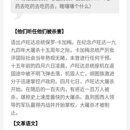
药去吃药去吃药去，瞎嚷嚷个什么）
【他们听任他们被杀害】
语出卢旺达总统保罗-卡加梅。在纪念卢旺达一九
九四年大屠杀十五周年之际，卡加梅总统严厉批
评国际社会当年熟视无睹，未曾进行任何干预。
十五年前的四月六日凌晨，卢旺达总统座机在返
国途中被不明飞弹击落，机毁人亡，胡图族激进
分子迅速掌控卢政府。四月七日，卢旺达大屠杀
开始。在随后的一百天内，有将近一百万人被
杀，堪称史上速度最快的大屠杀。直到图西人领
导的军队赢得内战并开始掌权，大屠杀才被制
止。
【文革语文】