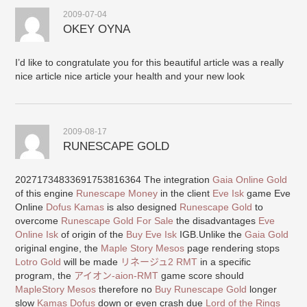
2009-07-04
OKEY OYNA
I’d like to congratulate you for this beautiful article was a really
nice article nice article your health and your new look
2009-08-17
RUNESCAPE GOLD
20271734833691753816364 The integration
Gaia Online Gold
of this engine
Runescape Money
in the client
Eve Isk
game Eve
Online
Dofus Kamas
is also designed
Runescape Gold
to
overcome
Runescape Gold For Sale
the disadvantages
Eve
Online Isk
of origin of the
Buy Eve Isk
IGB.Unlike the
Gaia Gold
original engine, the
Maple Story Mesos
page rendering stops
Lotro Gold
will be made
リネージュ2 RMT
in a specific
program, the
アイオン-aion-RMT
game score should
MapleStory Mesos
therefore no
Buy Runescape Gold
longer
slow
Kamas Dofus
down or even crash due
Lord of the Rings