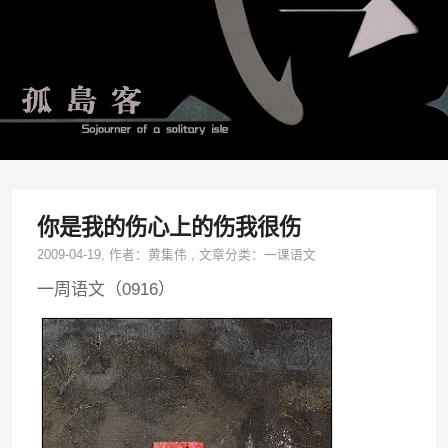
你是我的伤心上的伤我很伤
2009-04-19
, 作者：
黄集伟
,
文章分类：
一课语文
一周语文（0916）