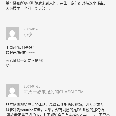
某个楼顶所以折断翅膀来到人间，男生一定好好对待这个楼主，
因为楼主再也回不到天涯。。。
2009-04-20
小夕
上周还“如何是好”
转眼已“很伤”~~~~
黄老师您一定要幸福哦！
哈~
2009-04-20
每周一必来报到的CLASSICFM
非常感谢您给链接的体贴。总算看到那两段视频，因为之前为此
试着冲刺youtube来着，未果。深有同感的是PAUL说的那句话：
“喜欢看那些平凡的人，并不知道自己有这样的才华……。”不只本