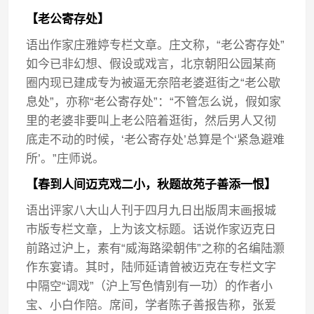
【老公寄存处】
语出作家庄雅婷专栏文章。庄文称，“老公寄存处”
如今已非幻想、假设或戏言，北京朝阳公园某商
圈内现已建成专为被逼无奈陪老婆逛街之“老公歇
息处”，亦称“老公寄存处”：“不管怎么说，假如家
里的老婆非要叫上老公陪着逛街，然后男人又彻
底走不动的时候，‘老公寄存处’总算是个‘紧急避难
所’。”庄师说。
【春到人间迈克戏二小，秋题故苑子善添一恨】
语出评家八大山人刊于四月九日出版周末画报城
市版专栏文章，上为该文标题。话说作家迈克日
前路过沪上，素有“威海路梁朝伟”之称的名编陆灏
作东宴请。其时，陆师延请曾被迈克在专栏文字
中隔空“调戏”（沪上写色情别有一功）的作者小
宝、小白作陪。席间，学者陈子善报告称，张爱