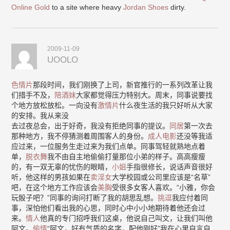
Online Gold
to a site where heavy
Jordan Shoes
dirty.
2009-11-09
UOOLO
色情片
那段时间，我们刚换了上司，新官推行的一系列改革让我
们措手不及，
陪酒妹
大家都觉得压力特别大。周末，同事说要找
个地方放松放松。一向没有
激情片
什么夜生活的我只好听从大家
的安排。我从来没
去过夜总会，出于好奇，我没有拒绝同事的提议。
同居
第一次去
那种地方，我不停猜测着周围客人的身份。
成人电影
还没等我适
应过来，一位服务生走过来为我们点单。同事驾轻就熟地点着
单，
脱衣舞
我不由自主地偷偷打量那位小弟的样子。高高瘦瘦
的，有一双无辜的忧伤的眼睛，
小姐
手指很修长，说话声音很好
听，他这样的男孩如果在
卖淫女
大学校园或公司里应该是“名草”
吧，在这个地方工作应该会
美胸
受很多女客人喜欢。“小雅，你会
玩骰子吧？”同事的询问打断了我的胡思乱想。
挑逗
我应付着同
事，深怕他们看出我的心思，同时心中小小地期待着他还会过
来。
情人
他真的专门招呼我们这桌，他说自己叫文，让我们叫他
阿文。
偷情
“阿文，好有气质的名字，配他刚好”我在心里自言自