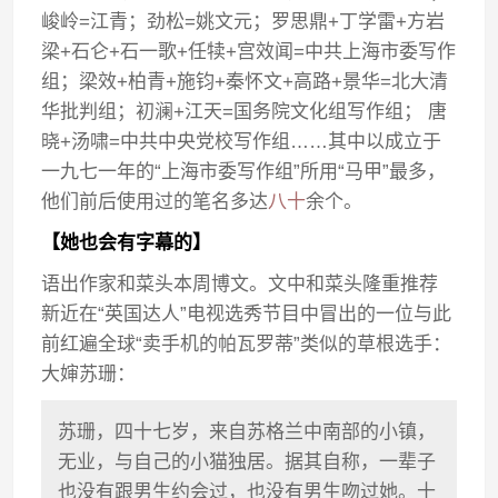
峻岭=江青；劲松=姚文元；罗思鼎+丁学雷+方岩
梁+石仑+石一歌+任犊+宫效闻=中共上海市委写作
组；梁效+柏青+施钧+秦怀文+高路+景华=北大清
华批判组；初澜+江天=国务院文化组写作组； 唐
晓+汤啸=中共中央党校写作组……其中以成立于
一九七一年的“上海市委写作组”所用“马甲”最多，
他们前后使用过的笔名多达
八十
余个。
【她也会有字幕的】
语出作家和菜头本周博文。文中和菜头隆重推荐
新近在“英国达人”电视选秀节目中冒出的一位与此
前红遍全球“卖手机的帕瓦罗蒂”类似的草根选手：
大婶苏珊：
苏珊，四十七岁，来自苏格兰中南部的小镇，
无业，与自己的小猫独居。据其自称，一辈子
也没有跟男生约会过，也没有男生吻过她。十