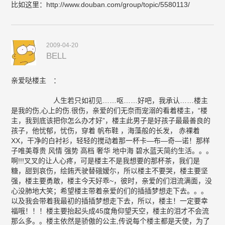
比如这里：http://www.douban.com/group/topic/5580113/
2009-04-20
BELL
亲爱哒楼主 ：
人生若只如初见……呕……好吧，我承认……楼主
是我的伤,心上的伤.很伤，亲爱的们无奈而宠溺的看着楼主，“楼
主，我到底该把你怎么办才好”，楼主此男子是好孩子最最善良的
孩子，他忧郁，忧伤，穿着 帆布鞋 ，海藻般的长发， 赤裸着
XX，干净的白衬衫，轻轻的搅动着那一杯卡—布—奇—诺！那样
子唯美尊贵 风情 强势 高档 奢华 地中海 碧水蓝天简约生活。。。
啊!!!叉叉的让人心疼，可是楼主不是我想要的那杯茶，我们是
糖，甜到哀伤，绘銪兲驶替硪嫒尓，所以楼主不要哭，楼主要坚
强，楼主要勇敢，楼主今天好乖~，彼时，亲爱的们泪流满面，没
心没肺地大笑；希望楼主带着亲爱的们的插插梦想走下去。。。
以及我会带着我最初的插插梦想走下去，所以，楼主！一定要幸
福哦！！！楼主要抬起头成45度角仰望天空，楼主的泪才不会流
那么多。。楼主依然是骄傲的公主,传说每个楼主都是天使，为了