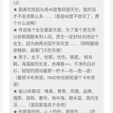
13）
★
我喜欢抬起头成45度角仰望天空，我的泪
才不会流那么多……（直接90度不就完了，费
个什么劲啊）
★
传说每个女生都是天使，为了某个男生所
以折断翅膀来到人间，男生一定好好对待这个
女生，因为她再也回不到天堂……（明明都是
受精卵，装哪门子的天使）
★
男子，女子，忧郁，忧伤，態度， 帆布
鞋，海藻般的长发，赤裸着××，干净的白衬
衫，轻轻的搅动着那一杯卡—布—奇—诺！
（最烦卡布奇诺，NND你也就知道个卡布奇
诺）
★
装13关键词：唯美、尊贵、风情、品牌、
强势、高档、奢华、地中海、碧水蓝、简约生
活……（滚回家盖房子去吧）
★
你是我的伤。心上的伤。我很伤……（吃