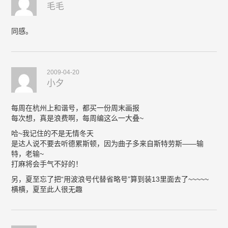
毛毛
同感。
2009-04-20
小夕
每周在杭州上和谐号，都买一份周末画报
每次想，真是浪费啊，每周编这么一大叠~
哈~我记住的不是无情冬天
是达人说不要去听德累斯顿，因为曲子多来自斯特劳斯——输
特，老输~
打麻将会手气不好的！
另，夏至忘了把“用波浪号代替省略号”算到装13里面去了~~~~~
横横，夏至此人很无趣