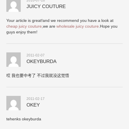
2010-07-16
JUICY COUTURE
Your article is great!and we recommend you have a look at
cheap juicy couture
,we are
wholesale juicy couture
.Hope you
guys enjoy them!
2011-02-07
OKEYBURDA
哎 我也要中考了 不过我就没这觉悟
2011-02-17
OKEY
tehenks okeyburda