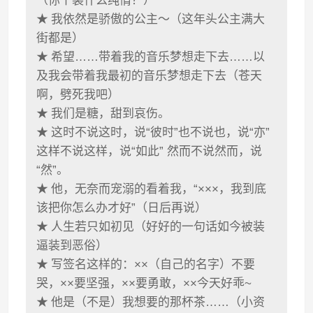
（你丫装什么纯情？）
★
我依然是骄傲的公主～（这年头公主满大
街都是）
★
希望……带着我的音乐梦想走下去……以
及我会带着我最初的音乐梦想走下去（苍天
啊，劈死我吧）
★
我们是糖，甜到哀伤。
★
这时不说这时，说“彼时”也不说也，说“亦”
这样不说这样，说“如此” 然而不说然而，说
“然”。
★
他，无奈而宠溺的看着我，“×××，我到底
该把你怎么办才好”（日后再说）
★
人生若只如初见（好好的一句话如今被装
逼装到恶俗）
★
写签名这样的：××（自己的名字）不要
哭，××要坚强，××要勇敢，××今天好乖~
★
他是（不是）我想要的那杯茶……（小资