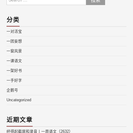
for:
分类
一对活宝
一团妄想
一窗风景
一课语文
一架好书
一手好字
企鹅号
Uncategorized
近期文章
经得起截屏和录音丨一周语文（2632）