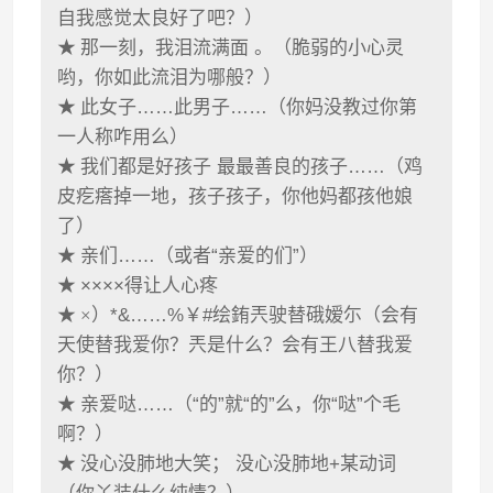
自我感觉太良好了吧？）
★
那一刻，我泪流满面 。（脆弱的小心灵
哟，你如此流泪为哪般？）
★
此女子……此男子……（你妈没教过你第
一人称咋用么）
★
我们都是好孩子 最最善良的孩子……（鸡
皮疙瘩掉一地，孩子孩子，你他妈都孩他娘
了）
★
亲们……（或者“亲爱的们”）
★
××××得让人心疼
★ ×
）*&……%￥#绘銪兲驶替硪嫒尓（会有
天使替我爱你？兲是什么？会有王八替我爱
你？）
★
亲爱哒……（“的”就“的”么，你“哒”个毛
啊？）
★
没心没肺地大笑； 没心没肺地+某动词