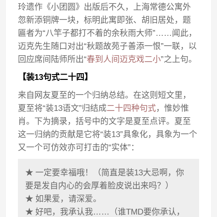
玲遗作《小团圆》出版后不久，上海常德公寓外
忽新添铜牌一块，标明此寓即张、胡旧居处，题
匾者为“八竿子都打不着的余秋雨大师”……闻此，
迈克先生随口对出“秋题故苑子善添一恨”一联，以
回应席间陆师所出“
春到人间迈克戏二小
”之上句。
【装13句式二十四】
来自网友夏至的一个归纳总结。在这则短文里，
夏至将“装13语文”归结成
二十四种句式
，惟妙惟
肖。下为摘录，括号中的文字是夏至点评。夏至
这一归纳的贡献是它将“装13”具象化，具象为一个
又一个可仿效亦可打击的“实体”：
★
一定要幸福哦！（简直是装13大忌啊，你
要是发自内心的会厚着脸皮说出来吗？）
★
如果爱，请深爱。
★
好吧，我承认我……（谁TMD要你承认，