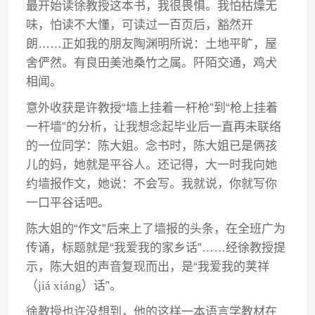
最开始读徐教授这本书，我很畏惧。我怕枯燥无
味，怕读不大懂，可读过一百页后，豁然开
朗……正如我的朋友陶渊明所说：土地平旷，屋
舍俨然。有良田美池桑竹之属。阡陌交通，鸡犬
相闻。
意外收获是许教授“墙上挂着一杆枪”到“枪上挂着
一杆墙”的分析，让我想念起毕业后一直再未联络
的一位同学：陈大姐。念书时，陈大姐已是俩孩
儿的妈，她就是平谷人。还记得，大一时我向她
约墙报作文，她说：不会写。我就说，你就写你
一口平谷话吧。
陈大姐的“作文”后来上了墙报的头条，在全班广为
传诵，标题就是“我爱我的家乡话”……经徐教授提
示，陈大姐的声音复现而出，是“我爱我的荚祥
（
ji
á
xi
á
ng
）话”。
徐教授也许没想到，他的这样一本语言学教材在