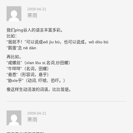
2009-04-21
寒雨
我们pīng谷人的语言丰富多彩。
比如：
“我就不！”可以说成wǒ jìu bū，也可以说成，wǒ dòu bū
“鹅蛋”念 nē dàn
再比如，
“咸螺丝”（xīan lōu si,名词,炒田螺）
“牛咩咩”（名词，田螺）
“悬悉”（形容词，悬乎）
“胁xīe乎”（动词, 吓唬、恐吓。）
像这样生动活泼的词语，比比皆是。
2009-04-21
寒雨