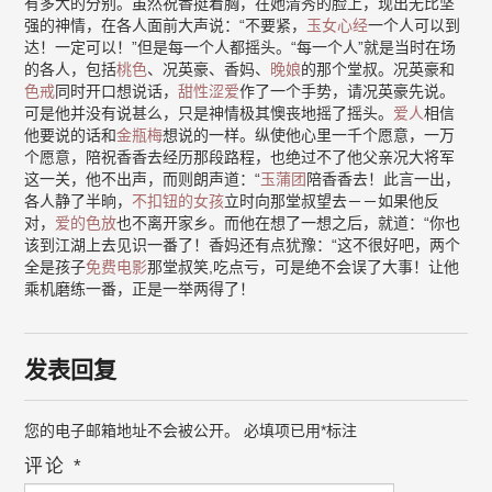
有多大的分别。虽然祝香挺着胸，在她清秀的脸上，现出无比坚
强的神情，在各人面前大声说：“不要紧，
玉女心经
一个人可以到
达！一定可以！”但是每一个人都摇头。“每一个人”就是当时在场
的各人，包括
桃色
、况英豪、香妈、
晚娘
的那个堂叔。况英豪和
色戒
同时开口想说话，
甜性涩爱
作了一个手势，请况英豪先说。
可是他并没有说甚么，只是神情极其懊丧地摇了摇头。
爱人
相信
他要说的话和
金瓶梅
想说的一样。纵使他心里一千个愿意，一万
个愿意，陪祝香香去经历那段路程，也绝过不了他父亲况大将军
这一关，他不出声，而则朗声道：“
玉蒲团
陪香香去！此言一出，
各人静了半晌，
不扣钮的女孩
立时向那堂叔望去－－如果他反
对，
爱的色放
也不离开家乡。而他在想了一想之后，就道：“你也
该到江湖上去见识一番了！香妈还有点犹豫：“这不很好吧，两个
全是孩子
免费电影
那堂叔笑,吃点亏，可是绝不会误了大事！让他
乘机磨练一番，正是一举两得了！
发表回复
您的电子邮箱地址不会被公开。
必填项已用
*
标注
评论
*