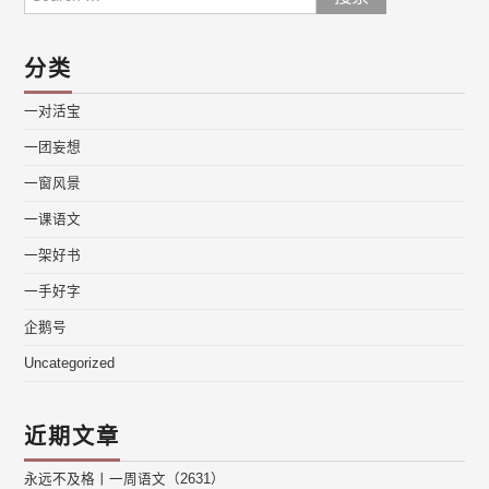
for:
分类
一对活宝
一团妄想
一窗风景
一课语文
一架好书
一手好字
企鹅号
Uncategorized
近期文章
永远不及格丨一周语文（2631）