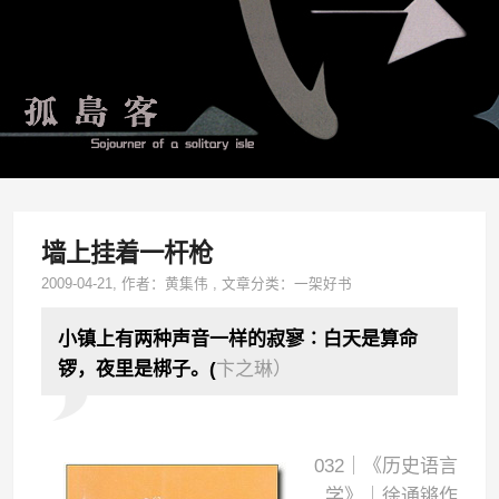
墙上挂着一杆枪
2009-04-21
, 作者：
黄集伟
,
文章分类：
一架好书
小镇上有两种声音一样的寂寥∶白天是算命
锣，夜里是梆子。(
卞之琳）
032｜《历史语言
学》｜徐通锵作