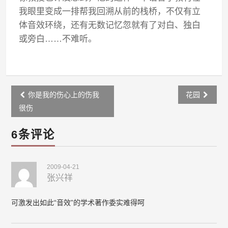
我眼里变成一排帮我回溯从前的栈桥，不仅有立
体音效环绕，还有无数记忆忽就有了对白、独白
或旁白……不难听。
Post
你是我的伤心上的伤我
花园
navigation
很伤
6条评论
2009-04-21
张兴祥
可激发出如此“音效”的学术著作委实难得呵