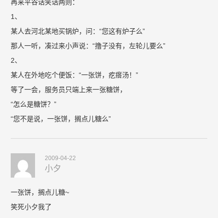
再来平谷话笑话两则：
1、
某人去河北某地买锅炉，问：“您这有炉子么”
那人一听，凑过来小声说：“撸子没有，左轮儿要么”
2、
某人在外地吃个便饭：“一张饼，疙瘩汤！”
等了一会，服务员只端上来一张糖饼，
“怎么是糖饼？”
“您不是说，一张饼，搁点儿糖么”
2009-04-22
小夕
一张饼，搁点儿糖~
笑死小夕我了