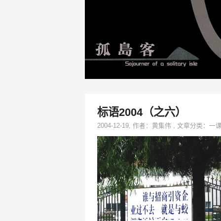
标语2004（之六）
2004-12-19
, 作者：
黄集伟
,
文章分类：
一