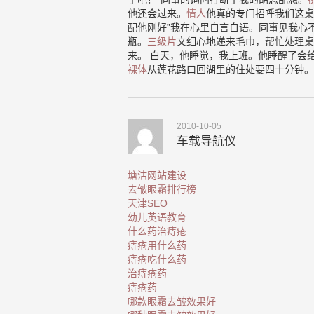
他还会过来。
情人
他真的专门招呼我们这桌
配他刚好”我在心里自言自语。同事见我心
瓶。
三级片
文细心地递来毛巾，帮忙处理桌
来。 白天，他睡觉，我上班。他睡醒了会
裸体
从莲花路口回湖里的住处要四十分钟。
2010-10-05
车载导航仪
塘沽网站建设
去皱眼霜排行榜
天津SEO
幼儿英语教育
什么药治痔疮
痔疮用什么药
痔疮吃什么药
治痔疮药
痔疮药
哪款眼霜去皱效果好