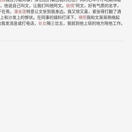
，他说自己叫文，让我们叫他阿文。
偷情
“阿文，好有气质的名字，
不在焉，
潘金莲
特意让文坐到我身边。我又惊又喜，紧张得打翻了酒
上和沙发上的惨状。在同事的插科打诨下，
裸照
我和文渐渐熟络起
给我发消息或打电话，
处女
隔三岔五，我就到他上班的地方陪他工作。