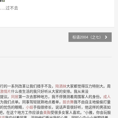
……过不去
标语2004（之七）
行的一系列改革让我们措手不及，
陪酒妹
大家都觉得压力特别大。周
激情片
什么夜生活的我只好听从大家的安排。我从来没
提议。
同居
第一次去那种地方，我不停猜测着周围客人的身份。
成人
为我们点单。同事驾轻就熟地点着单，
脱衣舞
我不由自主地偷偷打量
的忧伤的眼睛，
小姐
手指很修长，说话声音很好听，他这样的男孩如
”吧，在这个地方工作应该会
美胸
受很多女客人喜欢。“小雅，你会玩骰
挑逗
我应付着同事，深怕他们看出我的心思，同时心中小小地期待着