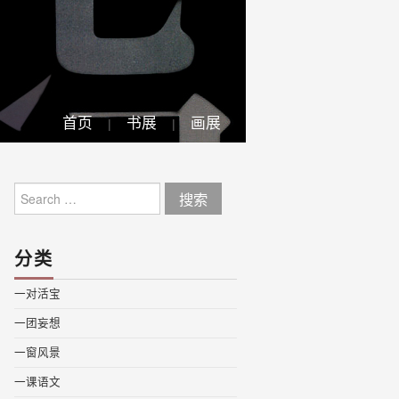
首页
书展
画展
Search
for:
分类
一对活宝
一团妄想
一窗风景
一课语文