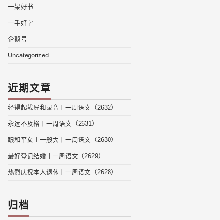
一架好书
一手好字
企鹅号
Uncategorized
近期文章
经得起截屏和录音丨一周语文（2632）
永远不及格丨一周语文（2631）
跟和平女士一般大丨一周语文（2630）
最好登记结婚丨一周语文（2629）
热烈庆祝本人退休丨一周语文（2628）
归档