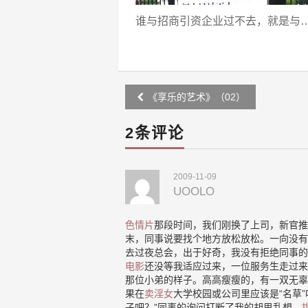
谁与招商引资企业过不去，就是与
Post
《享乐的艺术》（02）
navigation
2条评论
2009-11-09
UOOLO
色情片
那段时间，我们刚换了上司，新官推
末，同事说要找个地方放松放松。一向没有
去过夜总会，出于好奇，我没有拒绝同事的
电影
还没等我适应过来，一位服务生走过来
那位小弟的样子。高高瘦瘦的，有一双无辜
果在
卖淫女
大学校园或公司里应该是“名草
子吧？”同事的询问打断了我的胡思乱想。