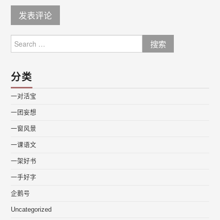
Search
for:
分类
一对活宝
一团妄想
一窗风景
一课语文
一架好书
一手好字
企鹅号
Uncategorized