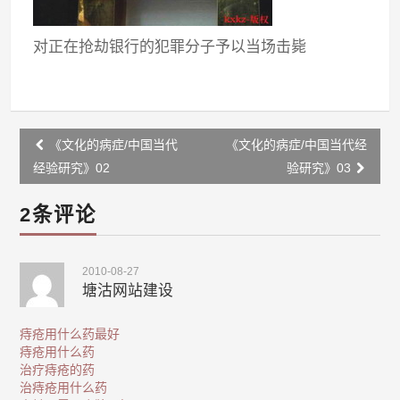
对正在抢劫银行的犯罪分子予以当场击毙
Post
《文化的病症/中国当代
《文化的病症/中国当代经
navigation
经验研究》02
验研究》03
2条评论
2010-08-27
塘沽网站建设
痔疮用什么药最好
痔疮用什么药
治疗痔疮的药
治痔疮用什么药