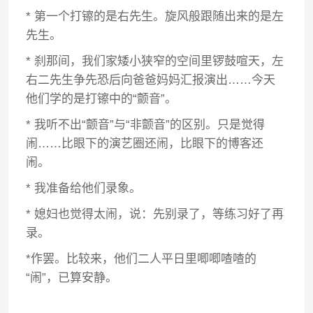
* 第一个打镲的是右先生。旋风般跟随出来的是左
先生。
* 刹那间，我们家矮小狭窄的空间里锣鼓喧天，左
右二先生争先恐后向爸爸妈妈汇报演出……今天
他们学的是打镲中的“颤音”。
* 我听不出“颤音”与“非颤音”的区别。只是觉得
闹……比眼下的演艺圈还闹，比眼下的博客还
闹。
* 我准备给他们录象。
* 媳妇也觉得太闹，说：先别录了，等练习好了再
录。
*作罢。比较来，他们二人平日里唧唧喳喳的
“闹”，已算安静。