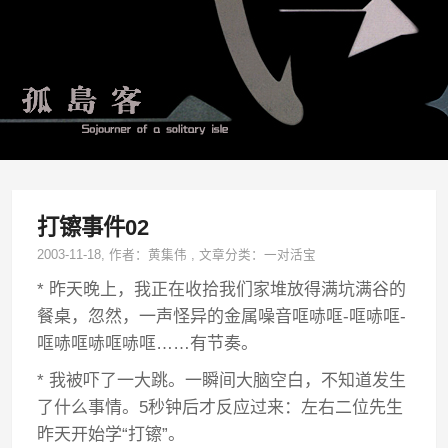
打镲事件02
2003-11-18
, 作者：
黄集伟
,
文章分类：
一对活宝
* 昨天晚上，我正在收拾我们家堆放得满坑满谷的
餐桌，忽然，一声怪异的金属噪音哐哧哐-哐哧哐-
哐哧哐哧哐哧哐……有节奏。
* 我被吓了一大跳。一瞬间大脑空白，不知道发生
了什么事情。5秒钟后才反应过来：左右二位先生
昨天开始学“打镲”。