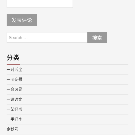
Search
for:
分类
一对活宝
一团妄想
一窗风景
一课语文
一架好书
一手好字
企鹅号