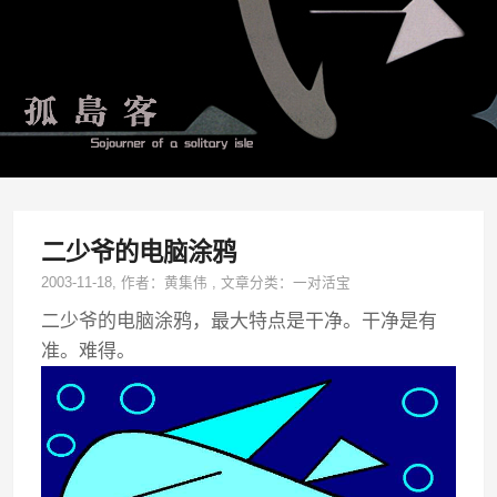
二少爷的电脑涂鸦
2003-11-18
, 作者：
黄集伟
,
文章分类：
一对活宝
二少爷的电脑涂鸦，最大特点是干净。干净是有
准。难得。