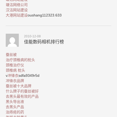
塘沽网络公司
汉沽网站建设
大港网站建设
oushang112323.633
2010-12-08
佳能数码相机排行榜
蚕丝被
治疗颈椎病的枕头
颈椎治疗仪
颈椎病 枕头
v
冲锋衣
sdfa9349r5d
冲锋衣品牌
蚕丝被十大品牌
什么牌子的蚕丝被好
去黑头最有效的产品
黑头导出液
去黑头产品
治痔疮的药