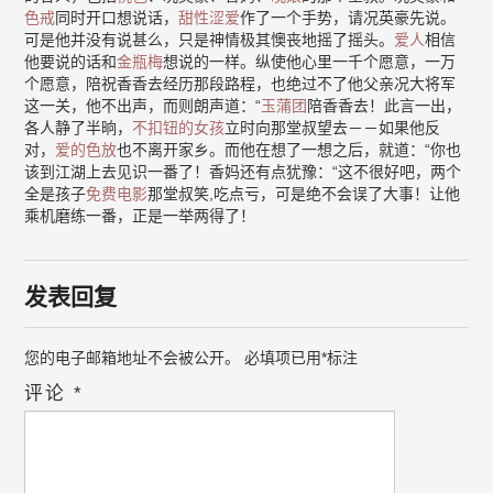
色戒
同时开口想说话，
甜性涩爱
作了一个手势，请况英豪先说。
可是他并没有说甚么，只是神情极其懊丧地摇了摇头。
爱人
相信
他要说的话和
金瓶梅
想说的一样。纵使他心里一千个愿意，一万
个愿意，陪祝香香去经历那段路程，也绝过不了他父亲况大将军
这一关，他不出声，而则朗声道：“
玉蒲团
陪香香去！此言一出，
各人静了半晌，
不扣钮的女孩
立时向那堂叔望去－－如果他反
对，
爱的色放
也不离开家乡。而他在想了一想之后，就道：“你也
该到江湖上去见识一番了！香妈还有点犹豫：“这不很好吧，两个
全是孩子
免费电影
那堂叔笑,吃点亏，可是绝不会误了大事！让他
乘机磨练一番，正是一举两得了！
发表回复
您的电子邮箱地址不会被公开。
必填项已用
*
标注
评论
*