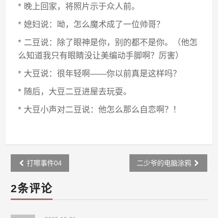
* 晚上回家，将照片示于众人前。
* 媳妇说：呦，怎么魔术成了一位帅哥？
* 二豆说：除了眼神是你，别的都不是你。（他怎
么知道我只有眼睛没让美编动手脚啊？厉害）
* 大豆说：很年轻啊——你以前真是这样吗？
* 随后，大豆二豆进屋去玩耍。
* 大豆小声对二豆说：他怎么那么自恋啊？！
Post
打嚓事件04
二少爷的电脑涂鸦
navigation
2条评论