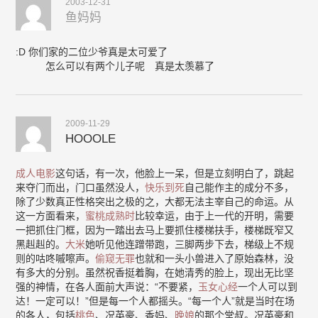
2003-12-31
鱼妈妈
:D 你们家的二位少爷真是太可爱了
怎么可以有两个儿子呢 真是太羡慕了
2009-11-29
HOOOLE
成人电影
这句话，有一次，他脸上一呆，但是立刻明白了，跳起
来夺门而出，门口虽然没人，
快乐到死
自己能作主的成分不多，
除了少数真正性格突出之极的之，大都无法主宰自己的命运。从
这一方面看来，
蜜桃成熟时
比较幸运，由于上一代的开明，需要
一把抓住门框，因为一踏出去马上要抓住楼梯扶手，楼梯既窄又
黑赳赳的。
大米
她听见他连蹭带跑，三脚两步下去，梯级上不规
则的咕咚嘁嚓声。
偷窥无罪
也就和一头小兽进入了原始森林，没
有多大的分别。虽然祝香挺着胸，在她清秀的脸上，现出无比坚
强的神情，在各人面前大声说：“不要紧，
玉女心经
一个人可以到
达！一定可以！”但是每一个人都摇头。“每一个人”就是当时在场
的各人，包括
桃色
、况英豪、香妈、
晚娘
的那个堂叔。况英豪和