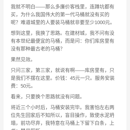
我就不明白——那么多廉价客栈里，连蹲坑都有
买，为什么我国伟大的第一代马桶就没有买的
呢？难道城里的人要装马桶就非要至少1000元。
想到这里，我换了思路。在建材城，我不问有没
有本世纪最便宜的马桶，而是问：你们库房里有
没有那种最古老的马桶？
果然见效。
只问三家，第三家，就说有啊——库房里有，只
是我们不摆在这里。价钱：45元一只。服务安装
费：50元。
看来，只要换个思路就没有问题。
将近三个小时后，马桶安装完毕。我害怕左右两
位先生回家后不知所以，盲目操作，致使水泥坍
塌，前功尽弃，我特意在马桶上下留下白条，上