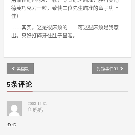
用油性笔画标靶一枚，令其练习瞄准，胜者奖励
德芙巧克力一粒，致使二位先生瞄准的童子功上
佳）
……其实，这是很麻烦的——可这些麻烦是我惹
出。只好打碎牙往肚子里咽。
Post
黑糊糊
打镲事件01
navigation
5条评论
2003-12-31
鱼妈妈
:D :D