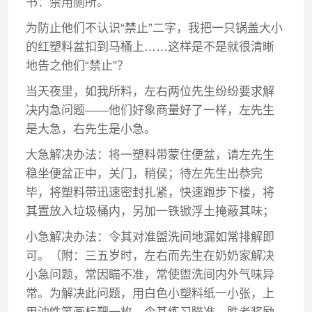
书：禁用厕所。
为防止他们不认识“禁止”二字，我把一只锅盖大小
的红塑料盆扣到马桶上……这样是不是就很清晰
地告之他们“禁止”？
当天夜里，如我所料，左右两位先生纷纷要求解
决内急问题——他们好象商量好了一样，左先生
是大急，右先生是小急。
大急解决办法：将一塑料带蒙住便盆，请左先生
稳坐便盆正中，关门，稍侯；待左先生出恭完
毕，将塑料带迅速密封扎紧，快速跑步下楼，将
其置放入垃圾桶内，另加一铁锨浮土掩蔽其味；
小急解决办法：令其对准盥洗间地漏如常排解即
可。（附：三五岁时，左右而先生在奶奶家解决
小急问题，常因瞄不准，常使盥洗间内外气味异
常。为解决此问题，用白色小塑料纸一小张，上