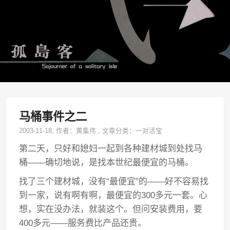
马桶事件之二
2003-11-18
, 作者：
黄集伟
,
文章分类：
一对活宝
第二天，只好和媳妇一起到各种建材城到处找马
桶——确切地说，是找本世纪最便宜的马桶。
找了三个建材城，没有“最便宜”的——好不容易找
到一家，说有啊有啊，最便宜的300多元一套。心
想，实在没办法，就装这个。但问安装费用，要
400多元——服务费比产品还贵。