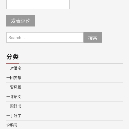
Search
for:
分类
一对活宝
一团妄想
一窗风景
一课语文
一架好书
一手好字
企鹅号