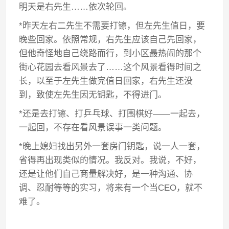
明天是右先生……依次轮回。
*昨天左右二先生不需要打镲，但左先生值日，要
晚些回家。依照常规，右先生应该自己先回家，
但他奇怪地自己绕路而行，到小区最热闹的那个
街心花园去看风景去了……这个风景看得时间之
长，以至于左先生做完值日回家，右先生还没
到，致使左先生因无钥匙，不得进门。
*还是去打镲、打乒乓球、打围棋好——一起去，
一起回，不存在看风景误事一类问题。
*晚上媳妇找出另外一套房门钥匙，说一人一套，
省得再出现类似的情况。我反对。我说，不好，
还是让他们自己商量解决好，是一种沟通、协
调、忍耐等等的实习，将来有一个当CEO，就不
难了。