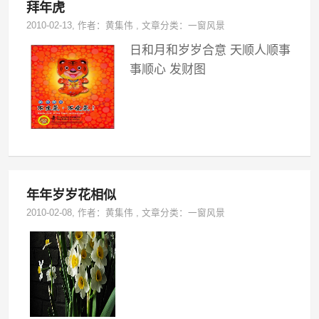
拜年虎
2010-02-13
, 作者：
黄集伟
,
文章分类：
一窗风景
日和月和岁岁合意 天顺人顺事
事顺心 发财图
年年岁岁花相似
2010-02-08
, 作者：
黄集伟
,
文章分类：
一窗风景