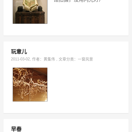
玩意儿
2011-03-02
, 作者：
黄集伟
,
文章分类：
一窗风景
早春