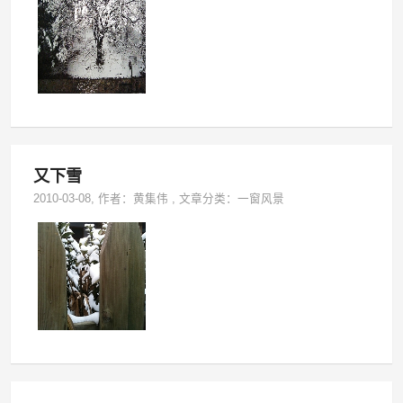
又下雪
2010-03-08
, 作者：
黄集伟
,
文章分类：
一窗风景