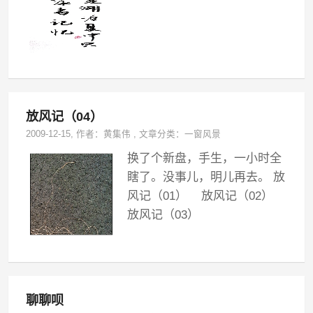
放风记（04）
2009-12-15
, 作者：
黄集伟
,
文章分类：
一窗风景
换了个新盘，手生，一小时全
瞎了。没事儿，明儿再去。 放
风记（01） 放风记（02）
放风记（03）
聊聊呗