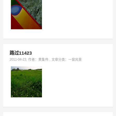
路过11423
2011-04-23
, 作者：
黄集伟
,
文章分类：
一窗风景