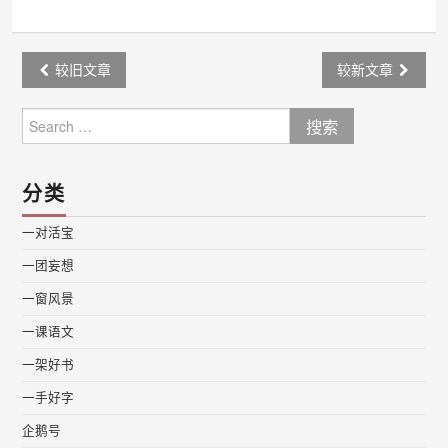
Post
较旧文章
较新文章
navigation
Search
for:
分类
一对活宝
一团妄想
一窗风景
一课语文
一架好书
一手好字
企鹅号