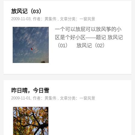
放风记（03）
2009-11-03
, 作者：
黄集伟
,
文章分类：
一窗风景
一个可以放屁可以放风筝的小
区是个好小区——题记 放风记
（01） 放风记（02）
昨日晴，今日雪
2009-11-01
, 作者：
黄集伟
,
文章分类：
一窗风景