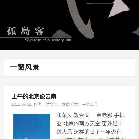
一窗风景
上午的北京像云南
2011-05-31
, 作者：
黄集伟
,
文章分类：
一窗风景
和菜头 饭否文 ｜黄老邪 手机
图 北京的南方天空 窗外是十
级大风 这样的日子一年少有