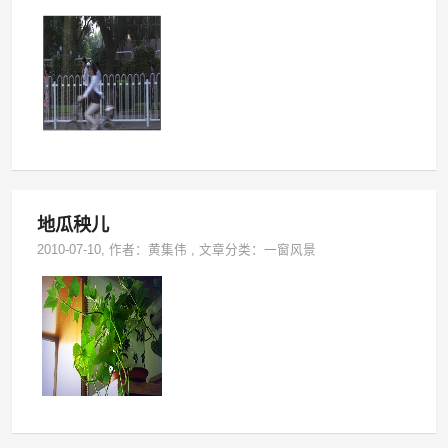
地瓜秧儿
2010-07-10
, 作者：
黄集伟
,
文章分类：
一窗风景