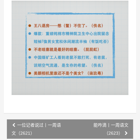
Post
一位记者说过丨一周语
能咋滴丨一周语文
navigation
文（2621）
（2623）