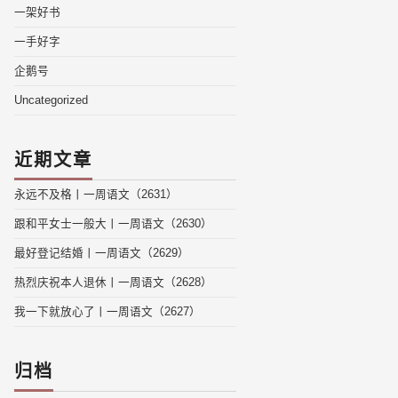
一架好书
一手好字
企鹅号
Uncategorized
近期文章
永远不及格丨一周语文（2631）
跟和平女士一般大丨一周语文（2630）
最好登记结婚丨一周语文（2629）
热烈庆祝本人退休丨一周语文（2628）
我一下就放心了丨一周语文（2627）
归档