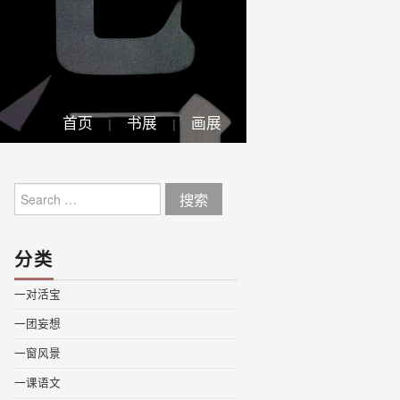
首页
书展
画展
Search
for:
分类
一对活宝
一团妄想
一窗风景
一课语文