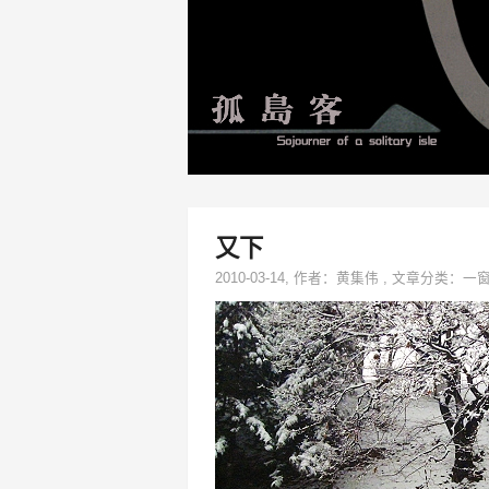
又下
2010-03-14
, 作者：
黄集伟
,
文章分类：
一