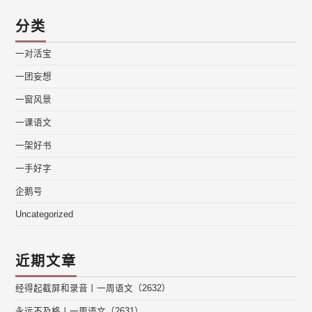
分类
一对活宝
一团妄想
一窗风景
一课语文
一架好书
一手好字
企鹅号
Uncategorized
近期文章
经得起截屏和录音丨一周语文（2632）
永远不及格丨一周语文（2631）