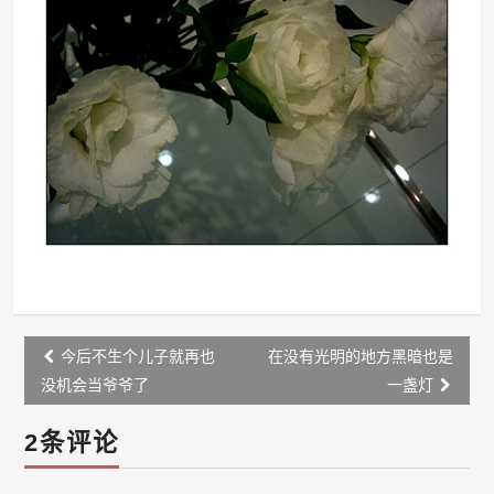
Post
今后不生个儿子就再也
在没有光明的地方黑暗也是
navigation
没机会当爷爷了
一盏灯
2条评论