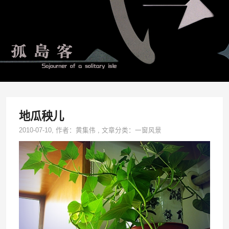
地瓜秧儿
2010-07-10
, 作者：
黄集伟
,
文章分类：
一窗风景