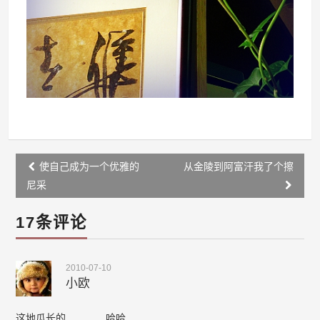
Post
使自己成为一个优雅的
从金陵到阿富汗我了个擦
navigation
尼采
17条评论
2010-07-10
小欧
这地瓜长的…………哈哈