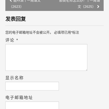
能咋滴丨一周语文
那英老师怎么办？丨一周语
navigation
（2623）
文（2625）
发表回复
您的电子邮箱地址不会被公开。
必填项已用
*
标注
评论
*
显示名称
电子邮箱地址