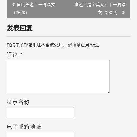
Post
自助养老丨一周语文
谁还不是个美女？丨一周语
navigation
（2620）
文（2622）
发表回复
您的电子邮箱地址不会被公开。
必填项已用
*
标注
评论
*
显示名称
电子邮箱地址