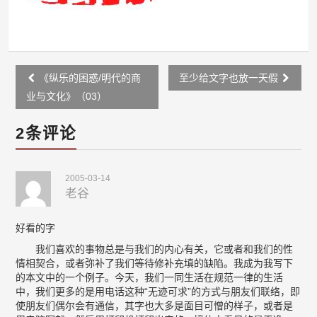
Post
《纵乐的困惑/明代的商
至少给文字也放一天假
navigation
业与文化》（03）
2条评论
2005-03-14
老谷
好看的字
我们喜欢的事物总是与我们的内心有关，它或者和我们的性
情相契合，或者弥补了我们等待修补充填的缺陷。我成为我写下
的本文中的一个例子。今天，我们一同生活在规范一律的生活
中，我们更多的是用电话这种“无迹可求”的方式与朋友们联络，即
使朋友们偶尔会有通信，其字也大多是面目可憎的样子，或者是