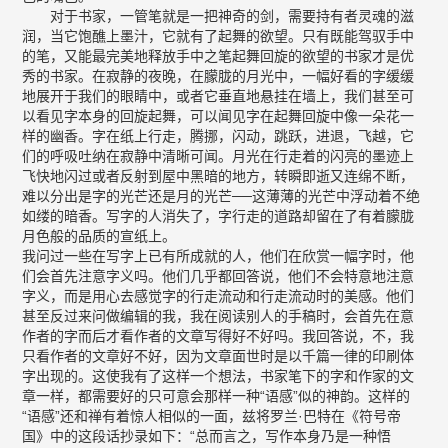
对于书家，一管笔就是一把神奇的剑，需要持有者灵魂的滋
润，当它饱醮上墨汁，它就有了起舞的欲望。只有既能驾驭手中
的笔，又能最完美地释放手中之笔起舞回旋的欲望的书家才是优
秀的书家。在寂静的夜晚，在朦胧的月光中，一幅好看的字缓缓
地展开于我们的眼睛中，或者它垂直地悬挂在墙上，我们甚至可
以看见字本身的回旋起舞，可以闻见字在起舞回旋中像一朵花一
样的幽香。字在纸上行走，腾挪，闪动，跳跃，进退，飞越，它
们的呼吸吐纳在寂静中清晰可闻。月光在行走着的闪亮的墨迹上
飞快地闪过或者反射到屋中黑暗的地方，转瞬即逝又连绵不断，
难以分出是字的光芒还是月的光芒──这薄薄的光芒中浮动着不绝
如缕的暗香。写字的人消失了，字行走的道路却留在了有着朦胧
月色般的品质的宣纸上。
我问过一些在写字上已有所成就的人，他们在欣赏一幅字时，他
们会首先注意字义吗。他们几乎都回答说，他们不会特意地注意
字义，而是用心去感觉字的行走流动和行走流动时的美感。他们
甚至反过来问做编辑的我，我在阅读别人的手稿时，会首先在意
作者的字而后才看作者的文章写得好不好吗。我回答说，不，我
只看作者的文章好不好，因为文章面世时是以千篇一律的印刷体
字出现的。这使我有了这样一个想法，书家笔下的字和作家的文
章一样，都需要好的只可意会那样一种“语感”似的神韵。这样的
“语感”还和禅有着惊人相似的一面，兹将罗兰·巴特在《符号帝
国》中的这段话抄录如下：“总而言之，写作本身乃是一种悟