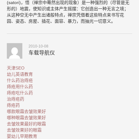
(satori)，悟（禅宗中蓦然出现的现象）是一种强烈的（尽管是无
形的）地震，使知识或主体产生摇摆：它创造出一种无言之境；
从这种空无中产生出诸般特点，禅宗凭借着这些特点来书写花
园、姿态、房屋、插花、面容、暴力，而抽光一切意义。
2010-10-08
车载导航仪
天津SEO
幼儿英语教育
什么药治痔疮
痔疮用什么药
痔疮吃什么药
治痔疮药
痔疮药
哪款眼霜去皱效果好
哪种眼霜去皱效果好
去皱效果最好的眼霜
去皱效果好的眼霜
婴幼儿早期教育