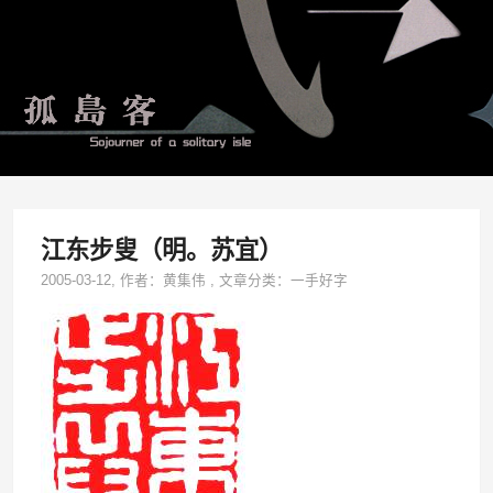
江东步叟（明。苏宜）
2005-03-12
, 作者：
黄集伟
,
文章分类：
一手好字