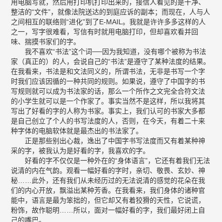
用电脑写就，然后用打印机打印出来的，接信人看见的是干净、
整洁的“文件”，就像法院送达的到庭应诉的副本；而现在，人与人
之间相互的联络则“进化”到了E-MAIL。我就是许许多多这样的人
之一，写字很难看，写信有时就用电脑打印，但却喜欢看并回
味、揣摸书家们的字。
我不喜欢“书法”这个词──因为我知道，没有哪个被称为书法
家（真正的）的人，会说自己的“书法”是遵守了某种法度的结果。
在我看来，书法是和文法同义的，所谓书法，无非是书写一个字
时我们应该因循的一种共同的规则。如果说，遵守了中国字的书
写规则就可以成为书法家的话，那么一个所作之文完全合符文法
的小学生就可以是一个作家了。事实当然不是这样，所以我将其
写出了好看的字的人称为书家。事实上，我们认可的书家大多都
是自己创立了个人的书写法度的人，否则，在今天，有着二十来
种字体的电脑软体就是最杰出的书法家了。
正是那些别出心裁，逸出了中国字书写法度而又有着某种神
采的字，被我认为是好看的字，我喜欢的字。
好看的字不仅仅是一种外在的“身体语言”，它还有着我们无法
说清的内在气韵。观看一幅好看的字时，亲切、敬畏、玄妙、神
秘……此外，还有我们从未经历过的无法说清的感觉的花朵在我
们的内心开放，飘溢出某种芳香。在我看来，我们身体的诸种官
能中，语言是最为笨拙的，但它却又有着狡猾的天性，它说谎，
粉饰，故作聪明……所以，面对一幅好看的字，我们最好闭上自
己的嘴巴。