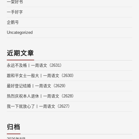
一架好书
一手好字
企鹅号
Uncategorized
近期文章
永远不及格丨一周语文（2631）
跟和平女士一般大丨一周语文（2630）
最好登记结婚丨一周语文（2629）
热烈庆祝本人退休丨一周语文（2628）
我一下就放心了丨一周语文（2627）
归档