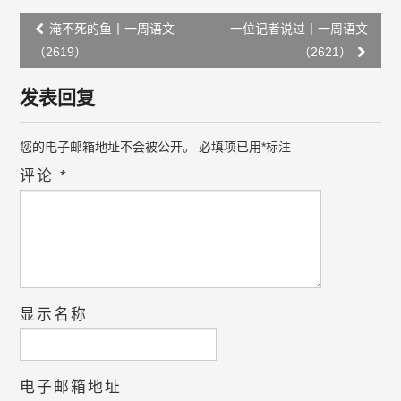
Post
淹不死的鱼丨一周语文
一位记者说过丨一周语文
navigation
（2619）
（2621）
发表回复
您的电子邮箱地址不会被公开。
必填项已用
*
标注
评论
*
显示名称
电子邮箱地址