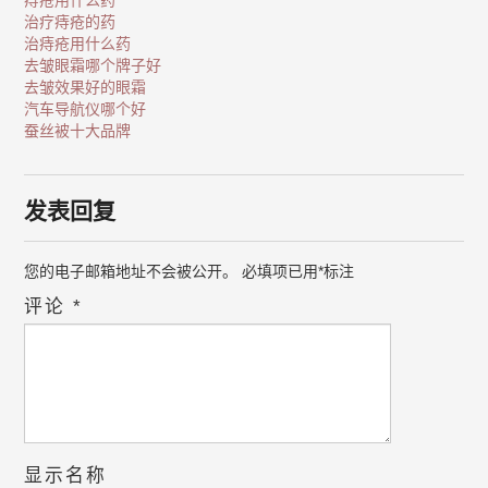
痔疮用什么药
治疗痔疮的药
治痔疮用什么药
去皱眼霜哪个牌子好
去皱效果好的眼霜
汽车导航仪哪个好
蚕丝被十大品牌
发表回复
您的电子邮箱地址不会被公开。
必填项已用
*
标注
评论
*
显示名称