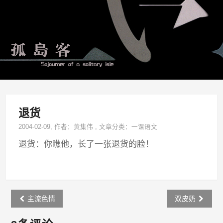
退货
2004-02-09
, 作者：
黄集伟
,
文章分类：
一课语文
退货：你瞧他，长了一张退货的脸！
Post
主流色情
双皮奶
navigation