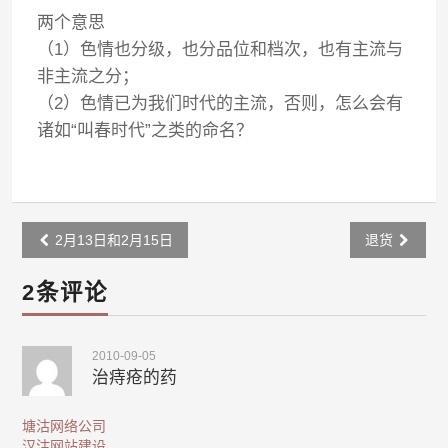
两个意思
（1）色情也分级，也分品位和档次，也有主流与
非主流之分；
（2）色情已为我们时代的主流，否则，怎么会有
诸如“叫春时代”之类的命名？
Post
2月13日和2月15日
退货
navigation
2条评论
2010-09-05
治痔疮的药
塘沽网络公司
汉沽网站建设