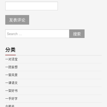
Search
for:
分类
一对活宝
一团妄想
一窗风景
一课语文
一架好书
一手好字
企鹅号