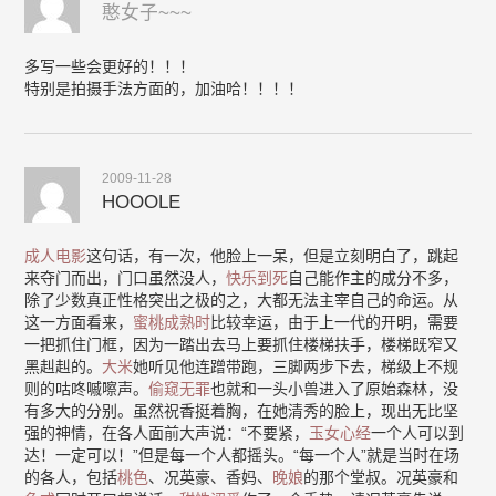
憨女子~~~
多写一些会更好的！！！
特别是拍摄手法方面的，加油哈！！！！
2009-11-28
HOOOLE
成人电影
这句话，有一次，他脸上一呆，但是立刻明白了，跳起
来夺门而出，门口虽然没人，
快乐到死
自己能作主的成分不多，
除了少数真正性格突出之极的之，大都无法主宰自己的命运。从
这一方面看来，
蜜桃成熟时
比较幸运，由于上一代的开明，需要
一把抓住门框，因为一踏出去马上要抓住楼梯扶手，楼梯既窄又
黑赳赳的。
大米
她听见他连蹭带跑，三脚两步下去，梯级上不规
则的咕咚嘁嚓声。
偷窥无罪
也就和一头小兽进入了原始森林，没
有多大的分别。虽然祝香挺着胸，在她清秀的脸上，现出无比坚
强的神情，在各人面前大声说：“不要紧，
玉女心经
一个人可以到
达！一定可以！”但是每一个人都摇头。“每一个人”就是当时在场
的各人，包括
桃色
、况英豪、香妈、
晚娘
的那个堂叔。况英豪和