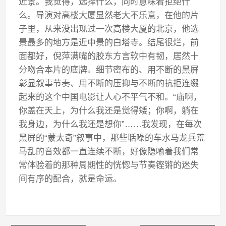
近景。我觉得，选择什么，同时意味着拒绝什
么。导演对高楼大厦显然老大不乐意，在他的片
子里，从来没出现过一次高楼大厦的北京，他选
景最多的地方是近中景的白塔寺。结尾很烂，前
面都好，倪萍满嘴的胶东方言软中有韧，居然十
分吻合本片的底牌。细节密布的、用不断的黑屏
彰显叙事节奏、用不断的压抑与不断的抗拒连缀
起来的这个中国电影让人心不平气不和。“庙啊，
你盖在天上，为什么我还是觉得矮；你啊，躺在
我身边，为什么我还是想你”……我发现，在每次
黑屏的“蒙太奇”叙事中，那些聒噪的车水马龙兵荒
马乱的音效都一直连续不断，好像隐喻着我们常
常体验着的那种周期性的恍惚与节奏铿锵的迷失
间有序的配合，就是命运。