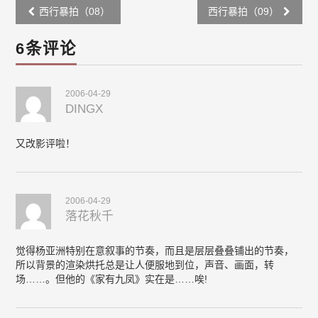
Post
西行暴拍（08）
西行暴拍（09）
navigation
6条评论
2006-04-29
DINGX
又改影评啦！
2006-04-29
落花秋千
觉得杨亚洲特别在意叙事的节奏，而且是层层叠叠铺出的节奏，
所以背景的渲染烘托总是让人便服地到位，声音、画面，转
场……。但他的《家有九凤》实在是……唉!