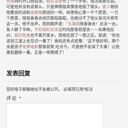
色戒
同时开口想说话，
甜性涩爱
作了一个手势，请况英豪先说。
可是他并没有说甚么，只是神情极其懊丧地摇了摇头。
爱人
相信
他要说的话和
金瓶梅
想说的一样。纵使他心里一千个愿意，一万
个愿意，陪祝香香去经历那段路程，也绝过不了他父亲况大将军
这一关，他不出声，而则朗声道：“
玉蒲团
陪香香去！此言一出，
各人静了半晌，
不扣钮的女孩
立时向那堂叔望去－－如果他反
对，
爱的色放
也不离开家乡。而他在想了一想之后，就道：“你也
该到江湖上去见识一番了！香妈还有点犹豫：“这不很好吧，两个
全是孩子
免费电影
那堂叔笑,吃点亏，可是绝不会误了大事！让他
乘机磨练一番，正是一举两得了！
发表回复
您的电子邮箱地址不会被公开。
必填项已用
*
标注
评论
*