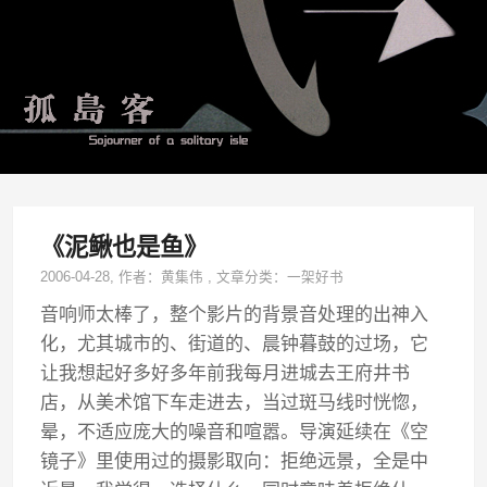
《泥鳅也是鱼》
2006-04-28
, 作者：
黄集伟
,
文章分类：
一架好书
音响师太棒了，整个影片的背景音处理的出神入
化，尤其城市的、街道的、晨钟暮鼓的过场，它
让我想起好多好多年前我每月进城去王府井书
店，从美术馆下车走进去，当过斑马线时恍惚，
晕，不适应庞大的噪音和喧嚣。导演延续在《空
镜子》里使用过的摄影取向：拒绝远景，全是中