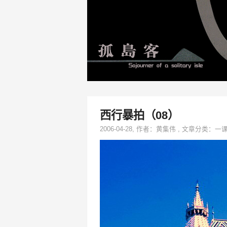
西行暴拍（08）
2006-04-28
, 作者：
黄集伟
,
文章分类：
一