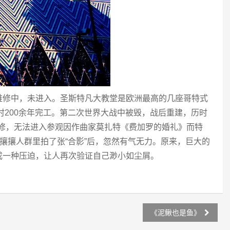
维修中，未进入。圣斯特凡大教堂是欧洲最高的几座哥特式
历时200余年完工。第二次世界大战中被毁，战后重建，历时
因维修，无法进入参观因作曲家莫扎特《费加罗的婚礼》而特
熙攘攘人群里拍了张“合影”后，忽然有气无力。原来，巨大的
成一种压迫，让人再次验证自己渺小如尘屑。
《泥鳅也是鱼》