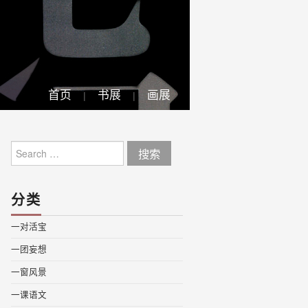
首页
书展
画展
Search
for:
分类
一对活宝
一团妄想
一窗风景
一课语文