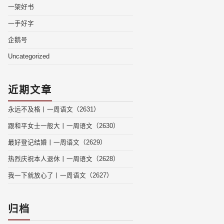
一架好书
一手好字
企鹅号
Uncategorized
近期文章
永远不及格丨一周语文（2631）
跟和平女士一般大丨一周语文（2630）
最好登记结婚丨一周语文（2629）
热烈庆祝本人退休丨一周语文（2628）
我一下就放心了丨一周语文（2627）
归档