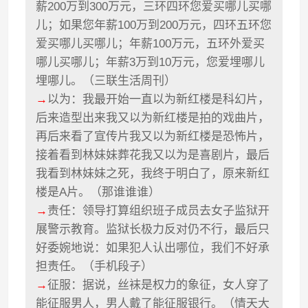
薪200万到300万元，三环四环您爱买哪儿买哪
儿；如果您年薪100万到200万元，四环五环您
爱买哪儿买哪儿；年薪100万元，五环外爱买
哪儿买哪儿；年薪3万到10万元，您爱埋哪儿
埋哪儿。（三联生活周刊）
→
以为：我最开始一直以为新红楼是科幻片，
后来造型出来我又以为新红楼是拍的戏曲片，
再后来看了宣传片我又以为新红楼是恐怖片，
接着看到林妹妹葬花我又以为是喜剧片，最后
我看到林妹妹之死，我终于明白了，原来新红
楼是A片。（那谁谁谁）
→
责任：领导打算组织班子成员去女子监狱开
展警示教育。监狱长极力反对仍不行，最后只
好委婉地说：如果犯人认出哪位，我们不好承
担责任。（手机段子）
→
征服：据说，丝袜是权力的象征，女人穿了
能征服男人，男人戴了能征服银行。（情天大