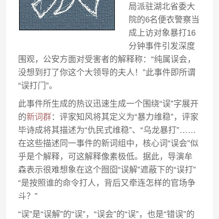
局派驻湖北省委大
院的6名便衣警察当
成上访对象暴打16
分钟事件引发深度
围观，公安方面对受害者的解释称：“纯属误会，
没想到打了你这个大领导的夫人！”此事件即所谓
“误打门”。
此事件所生成的热议迅速生成一个围绕“误”字展开
的
新词群
：评家知风将其定义为“暴力维稳”，评家
毕诗成将其描述为“仇民式维稳”、“乌龙暴打”……
在这些描述同一事件的新词组中，核心词“误会”似
乎是个解释，可这解释像素极低。据此，导演牟
森表示很难想象在这个囫囵“误解”遮蔽下的“误打”
“是按照谁的命令打人，背后又牵连怎样的官场争
斗？”
“误”是“误解”的“误”，“误会”的“误”，也是“错误”的