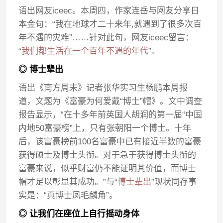
语出网友iceec。本周四，作家连岳与网友分享日
本金句：“我在地球才二十来年,就遇到了很多次百
年不遇的灾难”……针对此句，网友iceec留言：
“
我们都生活在一个百年不遇的年代
”。
◎ 博士辈出
语出《南方周末》记者张华实习生杨鹏本周报
道，文题为《富豪为何爱戴“博士”帽》。文中调查
报告显示，“在十多年前英国人胡润的第一届“中国
内地50富豪榜”上，只有张朝阳一个博士。十年
后，该富豪榜前100名富豪中已有接近半数的富豪
获得硕士及博士头衔。对于急于获得博士头衔的
富豪来说，似乎财富仍不能证明其价值，而博士
帽才足以彰显其成功。”与“
博士辈出
”现状同存事
实是：“真博士凤毛麟角”。
◎ 让我们在座位上自行摇动身体