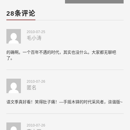
28条评论
2010-07-25
毛小涛
的确啊。一个百年不遇的时代，其实也没什么。大家都无聊吧
了。
2010-07-26
匿名
语文季真好看！笑得肚子痛！—手摇木铎的时代采风者，诙谐版~
2010-07-26