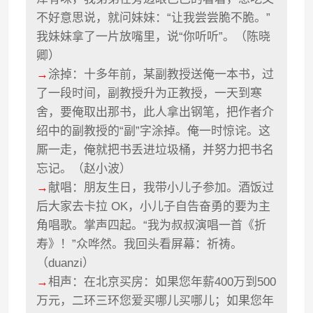
不好意思说，就问妹妹：“让我尝尝脆不脆。”
我妹妹拿了一片放嘴里，说“你听听”。（陈晓
卿）
→
涂掉：十多年前，某副教授送俺一本书，过
了一段时间，副教授升为正教授，一天到寒
舍，要俺取出那书，此人拿出钢笔，把作者介
绍中的副教授的“副”字涂掉。俺一时惊诧。这
厮一走，俺就把书丢进垃圾桶，并努力把书名
忘记。（赵小波）
→
献唱：朋友生日，我带小儿子参加。酒饭过
后大家去卡拉 OK，小儿子自告奋勇的要为主
角唱歌。掌声四起。“我为叔叔演唱一首《折
寿》！”众哗然。我回头看屏幕：祈祷。
（duanzi）
→
相声：在北京买房：如果您年薪400万到500
万元，二环三环您爱买哪儿买哪儿；如果您年