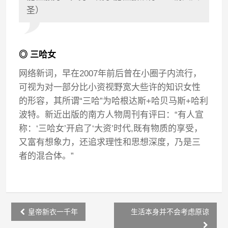
圣）
◎ 三哈女
网络新词，早在2007年前后曾在小圈子内流行，
可视为对一部分比小资视野宽大些许的知识女性
的形容，其所谓“三哈”为哈根达斯+哈贝马斯+哈利
波特。新近出版的南方人物周刊有评曰：“有人宣
称：‘三哈女’开启了‘大资’时代,既有物质的享受，
又富有想象力，还追求理性和思想深度，乃是三
者的混合体。”
Post
皇帝新衣一千年
生活本身并不会考虑原谅
navigation