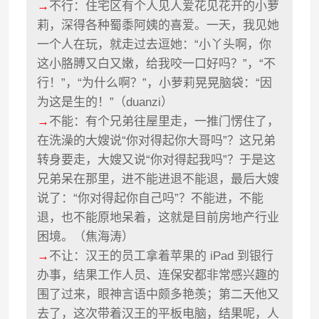
→
不行：住宅区有个人见人爱花见花开的小萝
莉，深得各种蜀黍阿姨的喜爱。一天，我见她
一个人在玩，就走过去逗她：“小丫头啊，你
这小胳膊又白又嫩，给我咬一口好吗？”，“不
行！”，“为什么啊？”，小萝莉晃晃脑袋：“因
为这是生的！”（duanzi）
→
不能：有个兄弟往屋里走，一推门愣住了，
在洗澡的大嫂说“你对得起你大哥吗”？这兄弟
转身要走，大嫂又说“你对得起我吗”？于是这
兄弟呆在那里，进不能进退不能退，最后大嫂
说了：“你对得起你自己吗”？不能进，不能
退，也不能原地呆着，这就是目前房地产行业
困境。（焦海涛）
→
不让：汉王的员工拿着苹果的 iPad 到银行
办事，结果工作人员、连保安都非常感兴趣的
围了过来，眼神言语中颇多艳羡；第二天他又
去了，这次带着汉王的平板电脑，结果呢，人