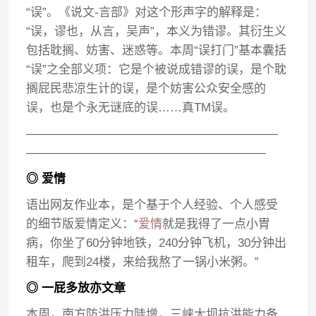
“误”。《说文-言部》对这个形声字的解释是：
“误，谬也，从言，吴声”，本义为错谬。其衍生义
包括耽搁、妨害、迷惑等。本周“误打门”基本囊括
“误”之全部义项：它是个被说成错谬的误，是个耽
搁屁民悲凉生计的误，是个妨害公众安全感的
误，也是个永无谜底的误……真TM误。
—————————————————————
————————————————————
◎ 爱情
语出网友作业本，是个基于个人经验、个人感受
的细节版爱情定义：“
爱情
就是我得了一点小胃
病，你坐了60分钟地铁，240分钟飞机，30分钟出
租车，爬到24楼，来给我熬了一锅小米粥。”
◎ 一屁多放亦文章
本周，南方防洪压力陡增，三峡大坝抗洪能力备