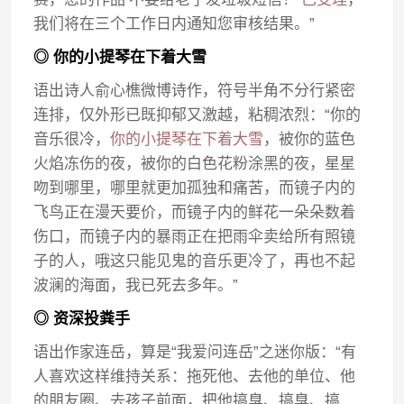
我们将在三个工作日内通知您审核结果。”
◎ 你的小提琴在下着大雪
语出诗人俞心樵微博诗作，符号半角不分行紧密
连排，仅外形已既抑郁又激越，粘稠浓烈：“你的
音乐很冷，
你的小提琴在下着大雪
，被你的蓝色
火焰冻伤的夜，被你的白色花粉涂黑的夜，星星
吻到哪里，哪里就更加孤独和痛苦，而镜子内的
飞鸟正在漫天要价，而镜子内的鲜花一朵朵数着
伤口，而镜子内的暴雨正在把雨伞卖给所有照镜
子的人，哦这只能见鬼的音乐更冷了，再也不起
波澜的海面，我已死去多年。”
◎ 资深投粪手
语出作家连岳，算是“我爱问连岳”之迷你版：“有
人喜欢这样维持关系：拖死他、去他的单位、他
的朋友圈、去孩子前面，把他搞臭、搞臭、搞