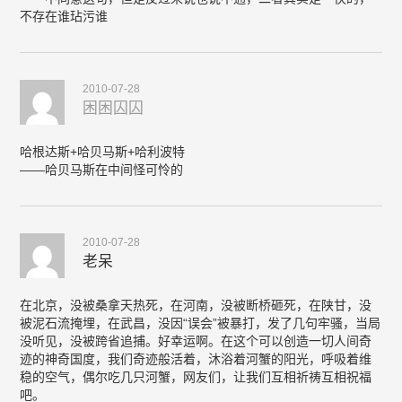
不存在谁玷污谁
2010-07-28
困困囚囚
哈根达斯+哈贝马斯+哈利波特
——哈贝马斯在中间怪可怜的
2010-07-28
老呆
在北京，没被桑拿天热死，在河南，没被断桥砸死，在陕甘，没
被泥石流掩埋，在武昌，没因“误会”被暴打，发了几句牢骚，当局
没听见，没被跨省追捕。好幸运啊。在这个可以创造一切人间奇
迹的神奇国度，我们奇迹般活着，沐浴着河蟹的阳光，呼吸着维
稳的空气，偶尔吃几只河蟹，网友们，让我们互相祈祷互相祝福
吧。