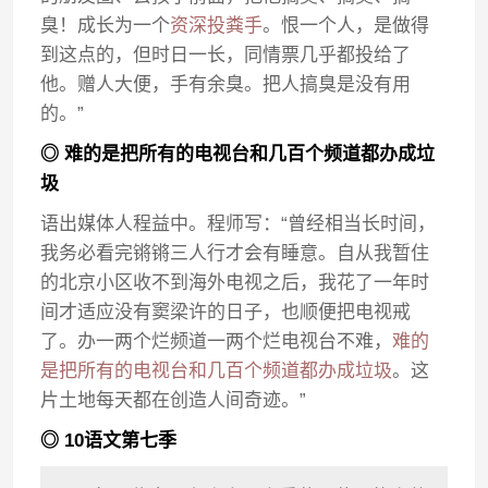
臭！成长为一个
资深投粪手
。恨一个人，是做得
到这点的，但时日一长，同情票几乎都投给了
他。赠人大便，手有余臭。把人搞臭是没有用
的。”
◎ 难的是把所有的电视台和几百个频道都办成垃
圾
语出媒体人程益中。程师写：“曾经相当长时间，
我务必看完锵锵三人行才会有睡意。自从我暂住
的北京小区收不到海外电视之后，我花了一年时
间才适应没有窦梁许的日子，也顺便把电视戒
了。办一两个烂频道一两个烂电视台不难，
难的
是把所有的电视台和几百个频道都办成垃圾
。这
片土地每天都在创造人间奇迹。”
◎ 10语文第七季