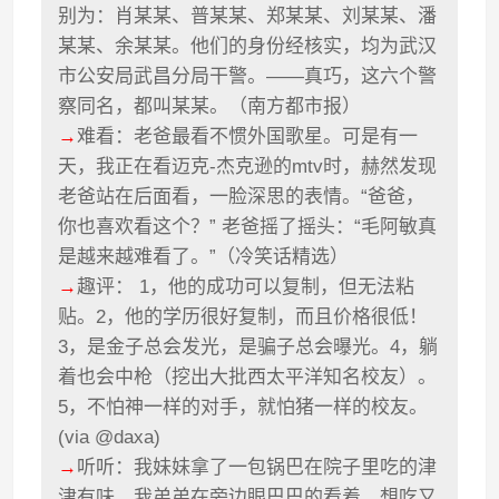
别为：肖某某、普某某、郑某某、刘某某、潘
某某、余某某。他们的身份经核实，均为武汉
市公安局武昌分局干警。——真巧，这六个警
察同名，都叫某某。（南方都市报）
→
难看：老爸最看不惯外国歌星。可是有一
天，我正在看迈克-杰克逊的mtv时，赫然发现
老爸站在后面看，一脸深思的表情。“爸爸，
你也喜欢看这个？” 老爸摇了摇头：“毛阿敏真
是越来越难看了。”（冷笑话精选）
→
趣评： 1，他的成功可以复制，但无法粘
贴。2，他的学历很好复制，而且价格很低！
3，是金子总会发光，是骗子总会曝光。4，躺
着也会中枪（挖出大批西太平洋知名校友）。
5，不怕神一样的对手，就怕猪一样的校友。
(via @daxa)
→
听听：我妹妹拿了一包锅巴在院子里吃的津
津有味，我弟弟在旁边眼巴巴的看着，想吃又