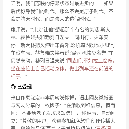
证明，我们苏联的停滞状态是最进步的……如果
后代称呼我们的时代，那么不会是原子时代，不
会是航天时代，而是伟大的造假时代。”
康师说，“针尖”让他“想起那个有名的笑话:斯大
林、赫鲁晓夫和勃列日涅夫一同出行，火车突
停。斯大林把头伸出车窗外,怒吼道:‘枪毙司机!’可
车没有动。赫鲁晓夫接着说:‘给司机恢复名誉!’车
仍然未动。勃列日涅夫说:‘
同志们,不如拉上窗帘，
坐在座位上自己摇动身体，做出列车还在前进的
样子
。”
◎ 已受理
来自作家沈宏非本周转发微博，语出网友微博荟
与网友分享的一枚段子：“在渝收到红信息，愤而
回：‘不要给老子发垃圾短信！’几秒钟后，自动回
复：“尊敬的用户，欢迎参加红色短信创作传播大
赛，您的作品‘不要给老子发垃圾短信！’
已受理
，