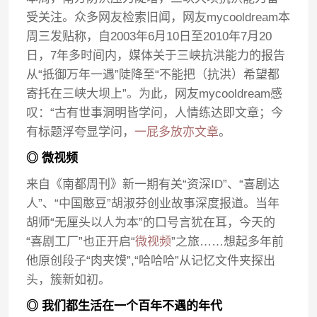
受关注。众多网友检索旧闻，网友mycooldream本
周三发贴称，自2003年6月10日至2010年7月20
日，7年多时间内，媒体关于三峡抗洪能力的报告
从“抵御万年一遇”陡降至“不能把（抗洪）希望都
寄托在三峡大坝上”。为此，网友mycooldream感
叹：“古有世事洞明皆学问，人情练达即文章；今
有标题浮夸显学问，
一屁多放亦文章
。
◎ 微视频
来自《南都周刊》新一期有关“资深ID”、“喜剧达
人”、“中国憨豆”胡淑芬创业故事深度报道。当年
胡师“无厘头以人为本”的口号言犹在耳，今天的
“喜剧工厂”也正开启“
微视频
”之旅……想起多年前
他原创段子“肉夹馍”,“哈哈哈”从记忆文件夹探出
头，簇新如初。
◎ 我们都生活在一个百年不遇的年代