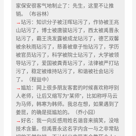
家保安很客气地制止了：先生，这里不让推
销。（布谷林）
→
玷污：知识分子被汪晖玷污了，作协被王兆
山玷污了，博士被唐骏玷污了，西太被禹晋永
玷污了，霸王洗发露被成龙玷污了，德艺双馨
被余秋雨玷污了，慈善被章子怡玷污了，学历
被官员玷污了，科学被院士玷污了，大学被领
导玷污了，爱国被粪青玷污了，法律被严打玷
污了，稳定被维持玷污了，和谐被社会玷污
了。（程益中）
→
尴尬：网上很多朋友客套的时候喜欢称呼别
人老师，让后又缩写为“某师”，比如称呼马云
为马师，韩寒为韩师。我总在想，如果遇到了
姜昆，的确是挺尴尬的。（乔小囧）
→
好名：我一向反感用姓名谐音来搞笑，没啥
技术含量。但禹晋永这名字内含一与之非常贴