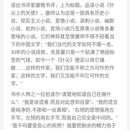
语出书评家康慨书评，上为标题。品读小说《针
尖上的天使》，康师认为这是一部具有历史小
说、现实主义小说、爱情小说、讽刺小说、幽默
小说、批判小说、官场小说乃至厚黑小说等多重
意味的小说。它的神异甚至使康师不得不轻看当
下的中国文学：“我们当代的文学如何不堪一击。
30年的小说成就，充其量只是一个贴满了艳丽标
签的气球，如今一个《针尖》便足以将它捅
破……这样的作家，我们怎能不称之为可怜的作
家；这样的文学，我们又怎能不叫它可怜的文
学。”
书中人物之一拉伯波尔“清楚地知道自己在做什
么”：“我是说谎者,而且对此感到自豪”。“我的谎言
是纯净的,不掺和一丝真相”。“右倾的思想我用左
手写，左倾的用右手写,而我自己完全是中间的。”
“我干吗要受良心的煎熬？我要把剩余的精力用于