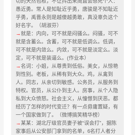
切的天然包袱，不让抖出来简直会憋死个人：
愚近勇。常人是知耻近乎勇，唐骏是不知耻近
乎勇，禹晋永则是越傻越勇敢，真没辜负这个
好名字。（胡淑芬）
→
就是：内向，可不就是闷骚么。闷骚，可不
就是含蓄么。含蓄，可不就是低调么。低调，
可不就是内敛么。内敛，可不就是淡定么。淡
定，可不就是装逼么。(作业本）
→
名词：小姐，从尊贵到低俗。美女，从惊艳
到性别。老板，从稀有到大众。鸡，从禽到
人。同志，从亲切到敏感。公务员，从服务到
特权。官员，从公仆到主人。房事，从个人隐
私到大众愤怒。社会主义，从憧憬到厌恶。都
经历了怎样的时代变迁？有一点毋庸置疑，有
一个国家做到了。（微博搞笑精华榜）
→
某某：湖北厅级官员妻子被“误会打”，据陈
家事后从公安部门拿到的名单，6名打人者分