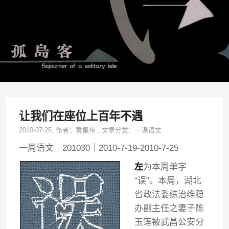
让我们在座位上百年不遇
2010-07-25
, 作者：
黄集伟
,
文章分类：
一课语文
一周语文｜201030｜2010-7-19-2010-7-25
左
为本周单字
“误”。本周，湖北
省政法委综治维稳
办副主任之妻子陈
玉莲被武昌公安分