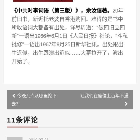
《中共时事词语（第三版）》，余汝信著。
20年
前旧书，新近托老婆自香港购回。难得的是书中
所收语词大都备有出处，详尽周道：“破四旧立四
新”一语出1966年6月1日《人民日报》社论，“斗私
批修”一语出1967年9月25日新华社讯。出处跟出
生近似，出生跟演出近似……大幕拉开了，演出
开始了。
Post
今晚几点从哪里挖下
让我们在座位上百年不遇
navigation
去？
11条评论