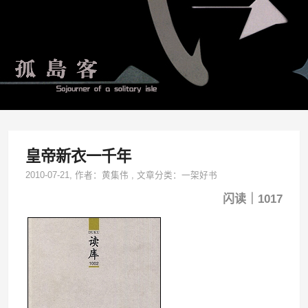
皇帝新衣一千年
2010-07-21
, 作者：
黄集伟
,
文章分类：
一架好书
闪读｜1017