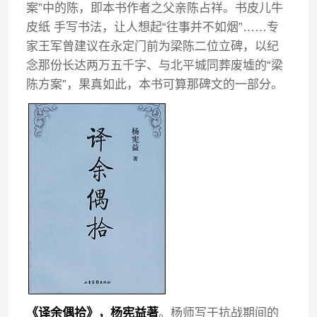
案”中的陈，即本书作者之父亲陈占祥。书皮儿牛
皮纸 手写书法，让人想起“往事并不如烟”……专
家王军曾建议在永定门前为梁陈二位立碑，以纪
念那份长达两万五千字、与北平城同葬废墟的“梁
陈方案”，果真如此，本书可算那碑文的一部分。
《译余偶拾》，杨宪益著
。杨师写于抗战期间的