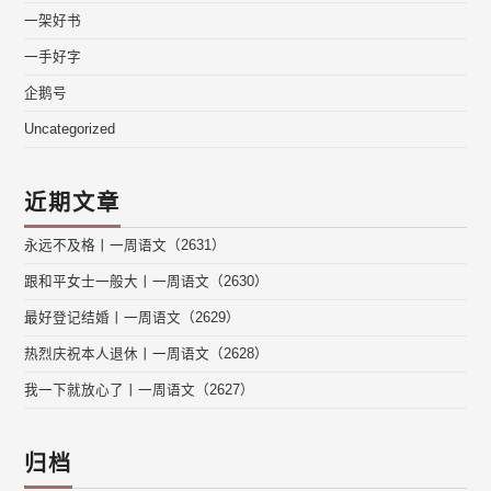
一架好书
一手好字
企鹅号
Uncategorized
近期文章
永远不及格丨一周语文（2631）
跟和平女士一般大丨一周语文（2630）
最好登记结婚丨一周语文（2629）
热烈庆祝本人退休丨一周语文（2628）
我一下就放心了丨一周语文（2627）
归档