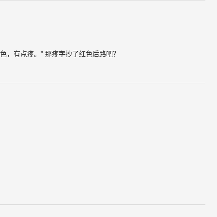
色，有点疼。” 那疼字抄了红色后路吧？