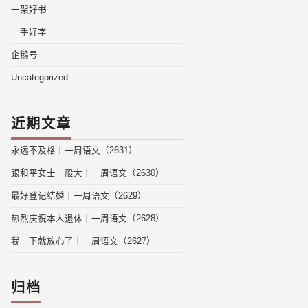
一架好书
一手好字
企鹅号
Uncategorized
近期文章
永远不及格丨一周语文（2631）
跟和平女士一般大丨一周语文（2630）
最好登记结婚丨一周语文（2629）
热烈庆祝本人退休丨一周语文（2628）
我一下就放心了丨一周语文（2627）
归档