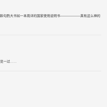
斟句酌大书如一本周详的国家使用说明书——————真有这么神的
览一过……