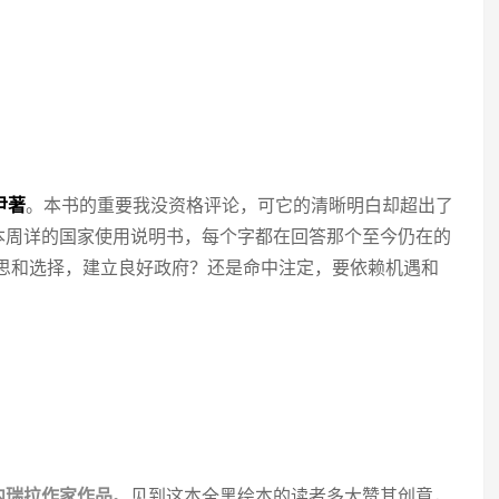
尹著
。本书的重要我没资格评论，可它的清晰明白却超出了
本周详的国家使用说明书，每个字都在回答那个至今仍在的
反思和选择，建立良好政府？还是命中注定，要依赖机遇和
内瑞拉作家作品
。见到这本全黑绘本的读者多大赞其创意，