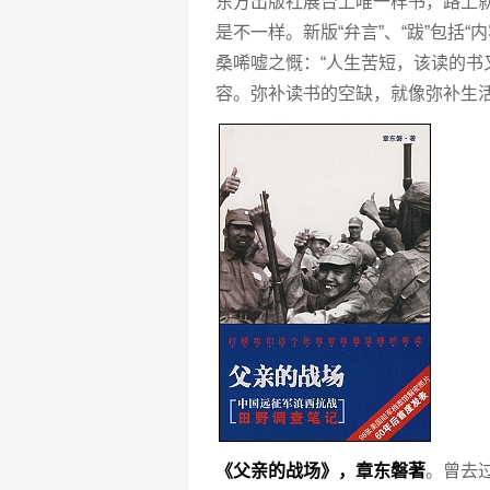
东方出版社展台上唯一样书，路上
是不一样。新版“弁言”、“跋”包括
桑唏嘘之慨：“人生苦短，该读的
容。弥补读书的空缺，就像弥补生活
《父亲的战场》，章东磐著
。曾去