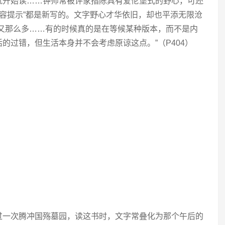
就开始读……钟师常被评家指陈具有爱伦堡式的野心，可还
“内容提示”都是新写的。文字野心才华依旧，却也平添无限沧
书又那么多……有的时候真的是在等候某种版本，而不是内
的过错，但生活本身并不会考虑原谅这点。”（P404）
过一次腾冲国殇墓园，读这书时，文字常叠化为那个午后的