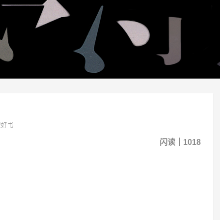
架好书
闪读｜1018