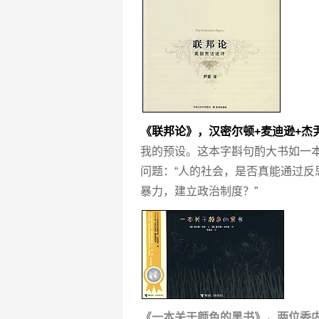
《联邦论》，汉密尔顿+麦迪逊+杰
我的预设。这本字斟句酌大书如一
问题：“人的社会，是否真能通过
暴力，建立政治制度？”
《一本关于颜色的黑书》，两位委