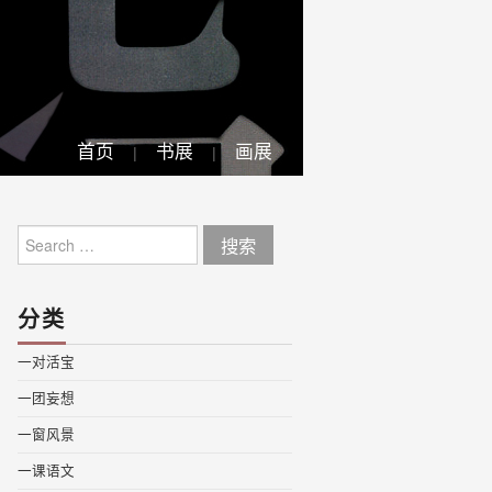
首页
书展
画展
Search
for:
分类
一对活宝
一团妄想
一窗风景
一课语文