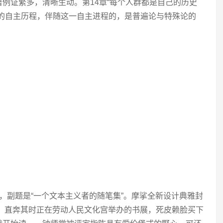
例证繁多，清晰生动。第14章“每个人群都是自己的历史
史的自主历程，伴随这一自主进程的，是普遍论与特殊论的
，副题是“一个文本主义者的随笔集”。摩挲全新设计典雅封
息，直奔其时正在劳动人民文化宫举办的书展，死皮赖脸买下