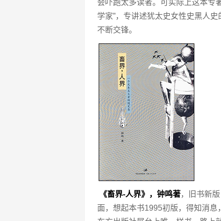
会吓跑太多读者。可实际上这本专著
学家”，专讲述犹太史女性史黑人
不断交锋。
《畜界-人界》，钟鸣著
，旧书新版
面，想起本书1995初版，得知消