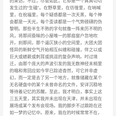
的采访。不过，尽管如此，它却是一个真真切切
发生过的“生磕”。在野草里，在彷徨里，在呐喊
里，在祝福里，每个疑惑都是一次天黑，每个神
会都是一天光，每个歪读都是一个气势磅礴的伪
黎明。那些半生不熟的字句就像一阵来历不明的
风，将那间昏昧的小屋唯一的那扇窗户忽地吹
开。刹那间，那个逼仄狭小的空间里，大团大团
怪异的新鲜空气开始相互纠缠和碰撞，伴之以或
巨大或蟋蔌或刺耳或挑逗的复杂声响。时过境
迁，由那个庞大的声波引发的我无数神经末梢里
的唱和育回应如今早已踪迹杳然，可它并非虚
幻，而一定是去了另一个地方，就像储藏在某个
无名硬盘中的某个未曾命名的文件，安详沉稳地
等待着记忆的苏醒。至此，我才明白，事实上这
三五天里，其实我并未出现在天津，并未出现在
展场或某个发布会现场。我的脚步不过踉跄在还
如一梦的记忆中。原来，我在的时候常常不在，