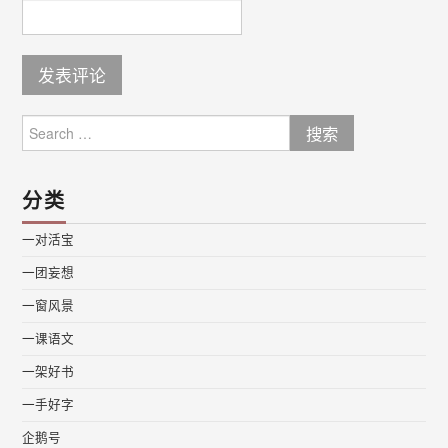
Search
for:
分类
一对活宝
一团妄想
一窗风景
一课语文
一架好书
一手好字
企鹅号