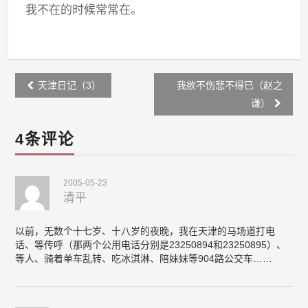
我不在的时候常常在。
Post
天津日记（3）
我欲不伤悲不得已（赵之
navigation
谦）
4条评论
2005-05-23
清平
以前，无数个十七岁、十八岁的夜晚，我在天津的马场道打电
话、等传呼（那两个公用电话分别是23250894和23250895）、
等人、骑着单车乱转、吃冰淇淋、陪妹妹等904路公交车……