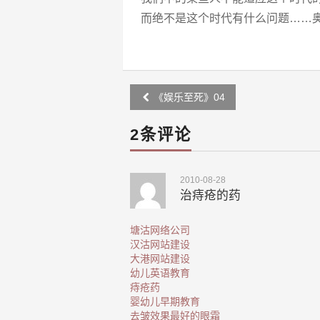
而绝不是这个时代有什么问题……奥
Post
《娱乐至死》04
navigation
2条评论
2010-08-28
治痔疮的药
塘沽网络公司
汉沽网站建设
大港网站建设
幼儿英语教育
痔疮药
婴幼儿早期教育
去皱效果最好的眼霜