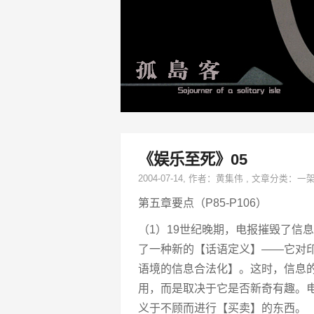
《娱乐至死》05
2004-07-14
, 作者：
黄集伟
,
文章分类：
一
第五章要点（P85-P106）
（1）19世纪晚期，电报摧毁了信
了一种新的【话语定义】——它对
语境的信息合法化】。这时，信息
用，而是取决于它是否新奇有趣。
义于不顾而进行【买卖】的东西。