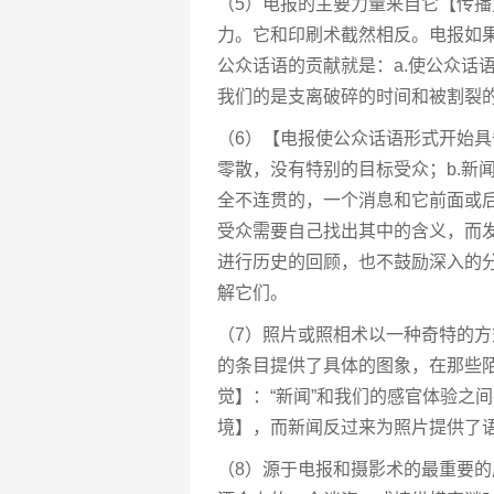
（5）电报的主要力量来自它【传
力。它和印刷术截然相反。电报如
公众话语的贡献就是：a.使公众话
我们的是支离破碎的时间和被割裂的
（6）【电报使公众话语形式开始具
零散，没有特别的目标受众；b.新
全不连贯的，一个消息和它前面或后
受众需要自己找出其中的含义，而发
进行历史的回顾，也不鼓励深入的分
解它们。
（7）照片或照相术以一种奇特的
的条目提供了具体的图象，在那些
觉】：“新闻”和我们的感官体验之
境】，而新闻反过来为照片提供了
（8）源于电报和摄影术的最重要