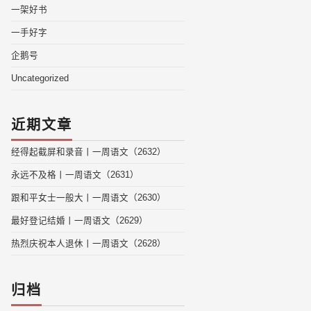
一架好书
一手好字
企鹅号
Uncategorized
近期文章
经得起截屏和录音丨一周语文（2632）
永远不及格丨一周语文（2631）
跟和平女士一般大丨一周语文（2630）
最好登记结婚丨一周语文（2629）
热烈庆祝本人退休丨一周语文（2628）
归档