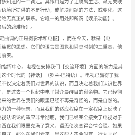
时多知道的一个词汇。其作用是为了让脱离生活、毫无关联
伪语境所提供的不是行动，或解决问题的方法，或变化。这
活绝无真正的联系。它唯一的用处即所谓【娱乐功能】。
最后的避难所】。
确定曲调的正是摄影术和电报】，而在今天，就是【电
而连贯的思想。它们的语言是图象和瞬息时刻的二重奏，他
的前奏。
的指挥中心。电视在安排我们【交流环境】方面的能力是其
们这个时代的【神话】（罗兰-巴特语）。电视已赢得了我
视不仅决定着我们对世界的认识，而且决定着我们认识世界
子，是过去一个世纪中电子媒介最醒目的剩余物。它已经彻
出来的世界在我们的眼里已经不再是奇怪的，而是自然的。
能力的一种标志，而且我们的适应程度在一定程度上反映了
电视认识论的适应非常彻底，我们已经完全接受了电视对于
东西在我们眼里充满了意义，语无伦次变得合情合理。如果
的模式，那么在我们看来，是这些人不合时宜、行为乖张，