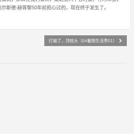
尔斯德-赫胥黎50年前担心过的，现在终于发生了。
打输了，顶枕头（04暑期生活秀01）