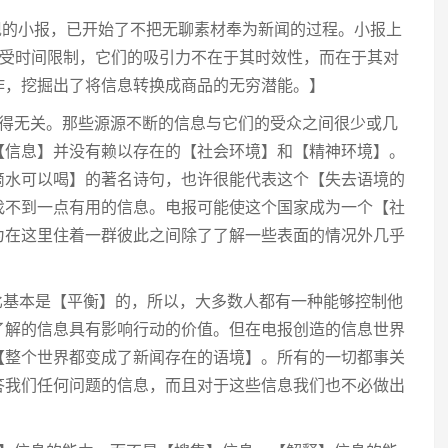
出现的小报，已开始了不把无聊素材奉为新闻的过程。小报上
不受时间限制，它们的吸引力不在于其时效性，而在于其对
作，挖掘出了将信息转换成商品的无穷潜能。】
变得无关。那些源源不断的信息与它们的受众之间很少或几
【信息】并没有赖以存在的【社会环境】和【精神环境】。
滴水可以喝】的著名诗句，也许很能代表这个【失去语境的
找不到一点有用的信息。电报可能使这个国家成为一个【社
为在这里住着一群彼此之间除了了解一些表面的情况外几乎
比基本是【平衡】的，所以，大多数人都有一种能够控制他
了解的信息具有影响行动的价值。但在电报创造的信息世界
【整个世界都变成了新闻存在的语境】。所有的一切都事关
答我们任何问题的信息，而且对于这些信息我们也不必做出