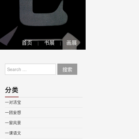
首页
书展
画展
Search
for:
分类
一对活宝
一团妄想
一窗风景
一课语文