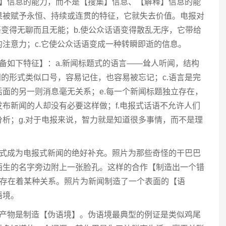
播】信息的能力，而不是【搜集】信息、【解释】信息的能
果被赋予永恒、持续或连贯的特征，它就失去价值。电报对
语变得无聊而且无能；b.使公众话语变得散乱无序，它带给
注意力；c.它使公众话语变成一种转瞬即逝的信息。
备如下特征】：a.新闻标题式的语言——耸人听闻，结构
闻的形式类似口号，容易记住，也容易被忘记；c.语言是完
面的另一则消息毫无关系；e.每一个新闻标题独立存在，
布新闻的人却没有必要这样做；f.电报式话语不允许人们
析；g.对于电报来说，智力就是知道很多事情，而不是理
方式成为电报式新闻的绝好补充。照片为那些奇怪的干巴巴
陌生的名字旁边附上一张脸孔。这样的合作【制造出一个错
间存在着某种关系。照片为新闻制造了一个表面的【语
语境。
的产物是制造【伪语境】。伪语境最典型的例证是类似鸡尾