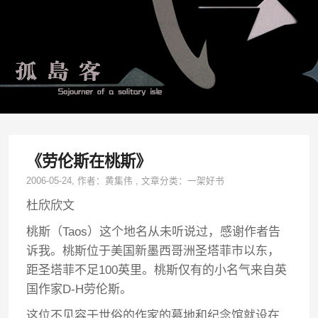
《劳伦斯在桃斯》
2006-05-24
, 作者：
黄集伟
,
文章分类：
一架好书
杜欣欣文
桃斯（Taos）这个地名从未听说过，感谢作者告
诉我。桃斯位于美国新墨西哥洲圣塔菲市以东，
距圣塔菲不足100英里。桃斯仅有的小名气来自英
国作家D-H劳伦斯。
这位不见容于世俗的作家的墓地和纪念馆就设在