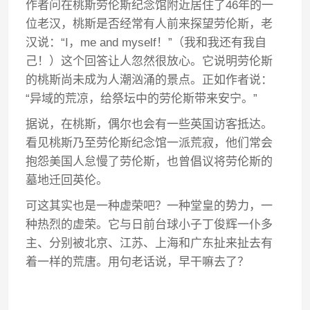
作者问在桃斯劳伦斯纪念馆附近居住了46年的一
位老汉，桃斯是否经常有人前来探望劳伦斯，老
汉说：“I，me and myself！”（我和我还有我自
己！）这个回答让人忽然很放心。它说明劳伦斯
的桃斯尚未成为人潮汹涌的景点。正如作者说：
“异域的荒凉，给祭坛中的劳伦斯带来安宁。”
据说，在桃斯，偶尔也会有一些英国访客抵达。
看见桃斯乃至劳伦斯纪念馆一派荒寂，他们常会
抱怨美国人怠慢了劳伦斯，也曾倡议将劳伦斯的
墓地迁回英伦。
可这其实也是一种虚荣吧？一种堂皇的势力，一
种热烈的虚荣。它与日前台球小子丁俊辉一仆多
主、分别被北京、江苏、上海和广东扯来扯去有
着一样的荒唐。用句老话说，早干嘛去了？