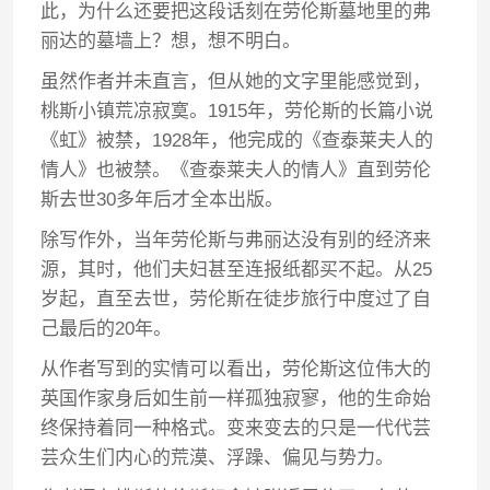
此，为什么还要把这段话刻在劳伦斯墓地里的弗
丽达的墓墙上？想，想不明白。
虽然作者并未直言，但从她的文字里能感觉到，
桃斯小镇荒凉寂寞。1915年，劳伦斯的长篇小说
《虹》被禁，1928年，他完成的《查泰莱夫人的
情人》也被禁。《查泰莱夫人的情人》直到劳伦
斯去世30多年后才全本出版。
除写作外，当年劳伦斯与弗丽达没有别的经济来
源，其时，他们夫妇甚至连报纸都买不起。从25
岁起，直至去世，劳伦斯在徒步旅行中度过了自
己最后的20年。
从作者写到的实情可以看出，劳伦斯这位伟大的
英国作家身后如生前一样孤独寂寥，他的生命始
终保持着同一种格式。变来变去的只是一代代芸
芸众生们内心的荒漠、浮躁、偏见与势力。