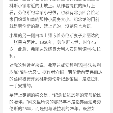
桃斯小镇附近的山坡上。从作者提供的照片上
看，劳伦斯纪念馆小得很，也就有北京四合院老
家们纷纷加盖的那种小厨房大小。纪念馆的门前
就是劳伦斯的墓，碑上光的，没刻只言片语。
小屋的另一侧白墙上镶嵌着劳伦斯妻子弗丽达的
一张黑白照片。1930年，劳伦斯去世，时年45
岁。此后，弗丽达改嫁意大利人安哲利诺-法拉
利。
对我这种读者来说，弗丽达或安哲利诺-法拉利
均属“陌生信息”。据作者介绍，劳伦斯前妻弗丽达
的墓碑被安葬到桃斯劳伦斯纪念馆里，是法拉利
一手安排的。
墓碑上镌刻的碑文是：“纪念长达25年的无与伦比
的陪伴。”碑文里所说的那25年不是指弗丽达与劳
伦斯的25年，而是她与法拉利的25年。既然如