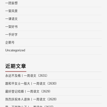
一团妄想
一窗风景
一课语文
一架好书
一手好字
企鹅号
Uncategorized
近期文章
永远不及格丨一周语文（2631）
跟和平女士一般大丨一周语文（2630）
最好登记结婚丨一周语文（2629）
热烈庆祝本人退休丨一周语文（2628）