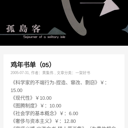
鸡年书单（05）
2005-07-31
, 作者：
黄集伟
,
文章分类：
一架好书
《科学家的不端行为-捏造、窜改、剽窃》￥：
15.00
《现代性》￥10.00
《图腾制度》￥：10.00
《社会学的基本概念》￥：6.00
《奢侈与资本主义》￥：12.80