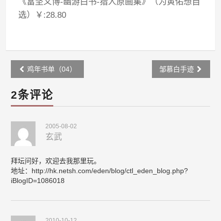
《富坚义博-幽游白书-猎人原画集》（为黄佑想自
选）￥:28.80
Post
鸡年书单（04）
邹慕白手迹
navigation
2条评论
2005-08-02
玄武
拜坛问好，欢迎去我那里玩。
地址：http://hk.netsh.com/eden/blog/ctl_eden_blog.php?
iBlogID=1086018
2010-10-12