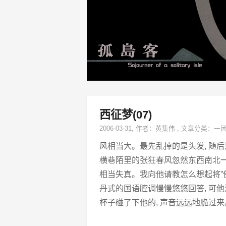
西征梦(07)
2006-03-31
, 作者：
黄集伟
,
文章分类：
一
风相当大。最先乱掉的是头发, 随
横巷陌里的张狂春风忽然东西南北一通
相当失真。我向他请教怎么想起将”佛
丹式的国语腔调慢慢悠悠回答, 可
杯子碰了下他的, 声音远远地脆过来