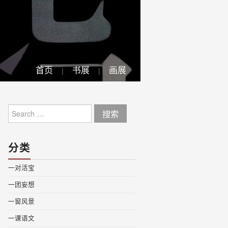
首页
书展
画展
Search
for:
分类
一对活宝
一团妄想
一窗风景
一课语文