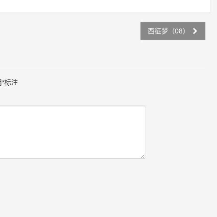
西征梦（08）
用
*
标注