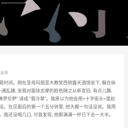
团妄想
后是时间。刚在圣母玛丽亚大教堂西侧露天酒馆坐下, 躲在纵
乱蹿, 坐我对面徐志摩的脸色随之从新变旧, 有点儿飘,
罗伦萨” 译成 “翡冷翠”。我原以为他会用<十字街头>里赵
他没。在见面后的第一个五分钟里, 他大概一句话没说。我用
。我还没喝几口, 可我发现, 他那满满一杯已下去一大半。