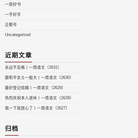
一架好书
一手好字
企鹅号
Uncategorized
近期文章
永远不及格丨一周语文（2631）
跟和平女士一般大丨一周语文（2630）
最好登记结婚丨一周语文（2629）
热烈庆祝本人退休丨一周语文（2628）
我一下就放心了丨一周语文（2627）
归档