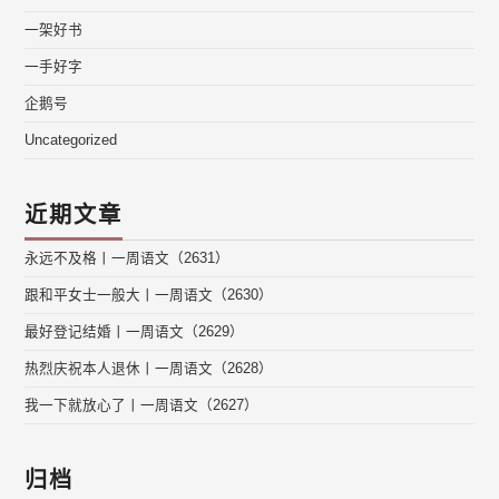
一架好书
一手好字
企鹅号
Uncategorized
近期文章
永远不及格丨一周语文（2631）
跟和平女士一般大丨一周语文（2630）
最好登记结婚丨一周语文（2629）
热烈庆祝本人退休丨一周语文（2628）
我一下就放心了丨一周语文（2627）
归档