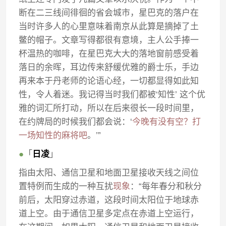
断在二三线间徘徊的省会城市，星巴克的落户在
当时许多人的心里意味着南京从此算是摘掉了土
鳖的帽子。文章写得都很有意境，主人公手捧一
杯温热的咖啡，在星巴克大大的落地窗前感受着
落日的余晖，耳边传来舒缓优雅的爵士乐，手边
再来本于丹老师的论语心经，一切都显得如此知
性，令人着迷。我记得当时我们都被‘知性’ 这个优
雅的词汇所打动，所以在后来很长一段时间里，
在约牌局的时候我们都会说：‘
今晚有没有空？打
一场知性的麻将吧
。’”
●
「
日凌
」
指由太阳、通信卫星和地面卫星接收天线之间位
置特例而生成的一种互扰
现象
：“每年春分和秋分
前后，太阳穿过赤道，这段时间太阳位于地球赤
道上空。由于通信卫星多定点在赤道上空运行，