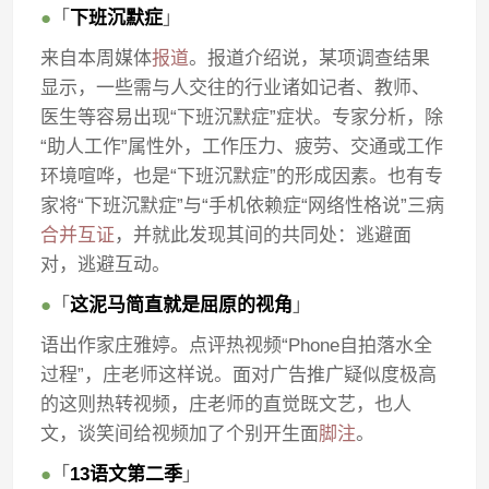
●
「
下班沉默症
」
来自本周媒体
报道
。报道介绍说，某项调查结果
显示，一些需与人交往的行业诸如记者、教师、
医生等容易出现“下班沉默症”症状。专家分析，除
“助人工作”属性外，工作压力、疲劳、交通或工作
环境喧哗，也是“下班沉默症”的形成因素。也有专
家将“下班沉默症”与“手机依赖症“网络性格说”三病
合并互证
，并就此发现其间的共同处：逃避面
对，逃避互动。
●
「
这泥马简直就是屈原的视角
」
语出作家庄雅婷。点评热视频“Phone自拍落水全
过程”，庄老师这样说。面对广告推广疑似度极高
的这则热转视频，庄老师的直觉既文艺，也人
文，谈笑间给视频加了个别开生面
脚注
。
●
「
13语文第二季
」