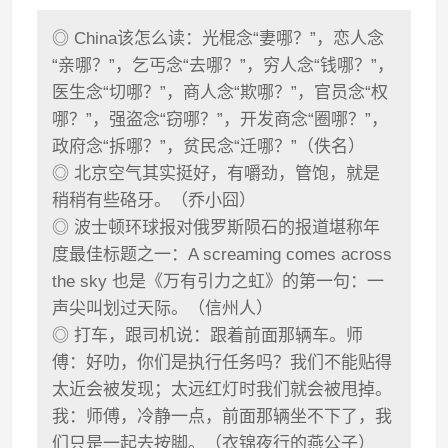
◎ China该怎么读：光棍念“妻哪？”，恋人念
“亲哪？”，乞丐念“去哪？”，穷人念“钱哪？”，
医生念“切哪？”，商人念“欺哪？”，官员念“权
哪？”，强盗念“窃哪？”，开发商念“圈哪？”，
政府念“拆哪？”，贫民念“迁哪？”（佚名）
◎ 北京空气其实挺好，有嚼劲，管饱，就是
稍稍有些硌牙。（乔小囧）
◎ 波士顿环球报对俄罗斯陨石的报道堪称年
度最佳标题之一：A screaming comes across
the sky 也是《万有引力之虹》的第一句：一
声尖叫划过天际。（信州人）
◎ 打车，跟司机说：跟着前面那辆车。师
傅：好叻，你们是执行任务吗？我们不能贴得
太近会被发现；太远红灯时我们就会被甩掉。
我：师傅，冷静一点，前面那辆坐不下了，我
们只是一起去按脚。（衣锦夜行的燕公子）