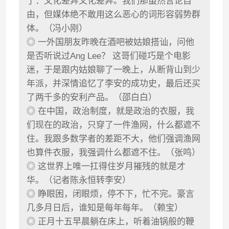
了：文化差异文化差异。我们那虽然言论自
由，但媒体绝不敢用这么恶心的词形容弱势群
体。（冯小刚）
◎ 一外国朋友昨晚在酒吧被姑娘搭讪，问他
是否听说过Ang Lee？ 这哥们碰巧是个电影
迷，于是跟内姑娘聊了一晚上，从断背山到少
年派，并深情追忆了李安的成功史，最后还买
了两千多的安利产品。（邵白白）
◎ 在中国，政治制度，就是政治的衣服，我
们现在的政治，只穿了一件渔网，什么都遮不
住。我跟多数学者的差距不大，他们强调渔网
也算件衣服，我强调什么都遮不住。（张鸣）
◎ 这世界上唯一扛得住岁月摧残的就是才
华。（记者陈永恒转李安）
◎ 睁眼困，闭眼烦，停不下，忙不完。豪言
几多月日后，谁知是每年每年。（赖宝）
◎ 正月十五早晨躺在床上，听着油锅般的鞭