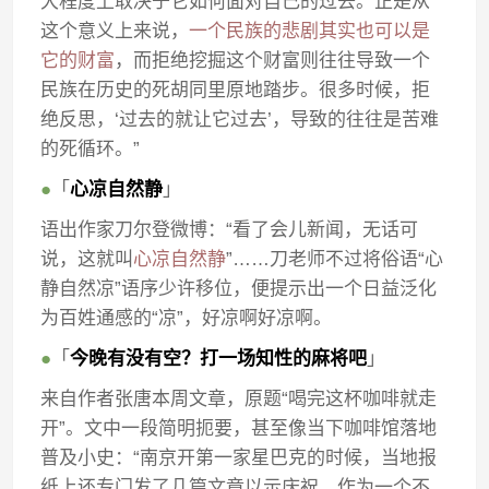
大程度上取决于它如何面对自己的过去。正是从
这个意义上来说，
一个民族的悲剧其实也可以是
它的财富
，而拒绝挖掘这个财富则往往导致一个
民族在历史的死胡同里原地踏步。很多时候，拒
绝反思，‘过去的就让它过去’，导致的往往是苦难
的死循环。”
●
「
心凉自然静
」
语出作家刀尔登微博：“看了会儿新闻，无话可
说，这就叫
心凉自然静
”……刀老师不过将俗语“心
静自然凉”语序少许移位，便提示出一个日益泛化
为百姓通感的“凉”，好凉啊好凉啊。
●
「
今晚有没有空？打一场知性的麻将吧
」
来自作者张唐本周文章，原题“喝完这杯咖啡就走
开”。文中一段简明扼要，甚至像当下咖啡馆落地
普及小史：“南京开第一家星巴克的时候，当地报
纸上还专门发了几篇文章以示庆祝。作为一个不