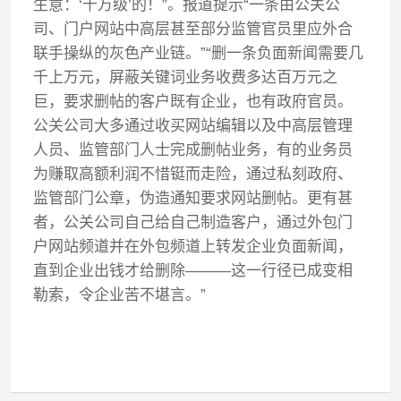
生意：‘千万级’的！”。报道提示“一条由公关公
司、门户网站中高层甚至部分监管官员里应外合
联手操纵的灰色产业链。”“删一条负面新闻需要几
千上万元，屏蔽关键词业务收费多达百万元之
巨，要求删帖的客户既有企业，也有政府官员。
公关公司大多通过收买网站编辑以及中高层管理
人员、监管部门人士完成删帖业务，有的业务员
为赚取高额利润不惜铤而走险，通过私刻政府、
监管部门公章，伪造通知要求网站删帖。更有甚
者，公关公司自己给自己制造客户，通过外包门
户网站频道并在外包频道上转发企业负面新闻，
直到企业出钱才给删除———这一行径已成变相
勒索，令企业苦不堪言。”