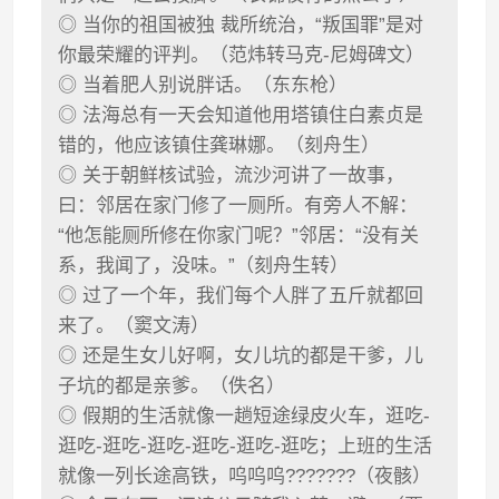
◎ 当你的祖国被独 裁所统治，“叛国罪”是对
你最荣耀的评判。（范炜转马克-尼姆碑文）
◎ 当着肥人别说胖话。（东东枪）
◎ 法海总有一天会知道他用塔镇住白素贞是
错的，他应该镇住龚琳娜。（刻舟生）
◎ 关于朝鲜核试验，流沙河讲了一故事，
曰：邻居在家门修了一厕所。有旁人不解：
“他怎能厕所修在你家门呢？”邻居：“没有关
系，我闻了，没味。”（刻舟生转）
◎ 过了一个年，我们每个人胖了五斤就都回
来了。（窦文涛）
◎ 还是生女儿好啊，女儿坑的都是干爹，儿
子坑的都是亲爹。（佚名）
◎ 假期的生活就像一趟短途绿皮火车，逛吃-
逛吃-逛吃-逛吃-逛吃-逛吃-逛吃；上班的生活
就像一列长途高铁，呜呜呜???????（夜骸）