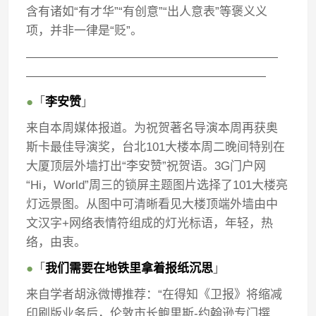
含有诸如“有才华”“有创意”“出人意表”等褒义义
项，并非一律是“贬”。
—————————————————————
————————————————————
●
「
李安赞
」
来自本周媒体报道。为祝贺著名导演本周再获奥
斯卡最佳导演奖，台北101大楼本周二晚间特别在
大厦顶层外墙打出“李安赞”祝贺语。3G门户网
“Hi，World”周三的锁屏主题图片选择了101大楼亮
灯远景图。从图中可清晰看见大楼顶端外墙由中
文汉字+网络表情符组成的灯光标语，年轻，热
络，由衷。
●
「
我们需要在地铁里拿着报纸沉思
」
来自学者胡泳微博推荐：“在得知《卫报》将缩减
印刷版业务后，伦敦市长鲍里斯-约翰逊专门撰