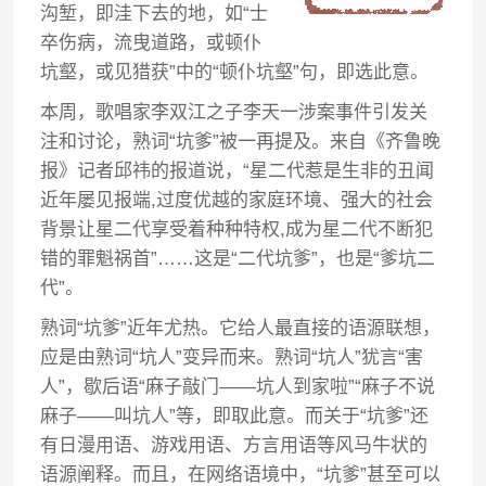
沟堑，即洼下去的地，如“士
卒伤病，流曳道路，或顿仆
坑壑，或见猎获”中的“顿仆坑壑”句，即选此意。
本周，歌唱家李双江之子李天一涉案事件引发关
注和讨论，熟词“坑爹”被一再提及。来自《齐鲁晚
报》记者邱祎的报道说，“星二代惹是生非的丑闻
近年屡见报端,过度优越的家庭环境、强大的社会
背景让星二代享受着种种特权,成为星二代不断犯
错的罪魁祸首”……这是“二代坑爹”，也是“爹坑二
代”。
熟词“坑爹”近年尤热。它给人最直接的语源联想，
应是由熟词“坑人”变异而来。熟词“坑人”犹言“害
人”，歇后语“麻子敲门——坑人到家啦”“麻子不说
麻子——叫坑人”等，即取此意。而关于“坑爹”还
有日漫用语、游戏用语、方言用语等风马牛状的
语源阐释。而且，在网络语境中，“坑爹”甚至可以