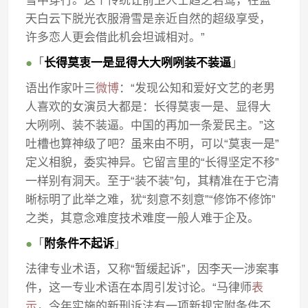
雪中穿行。这个传统让前卫人士趋之若鹜，在蓝
天白云下脱光衣服滑雪是亲近自然的超级享受，
许多恋人更会借此机会坦诚相对。”
●
「
长得莫衷一是显得大大咧咧装不装逼
」
语出作家叶三
微博
：“发现公知和爱好文艺的老男
人喜欢的女演员大都是：长得莫衷一是、显得大
大咧咧、装不装逼。中国的再加一条爱民主。”这
吐槽也算神级了吧？虽来由不明，可以“莫衷一是”
定义相貌，委实神异。它留言里的“长得坚定不移”
一样别有洞天。至于“装不装”句，其精准在于它清
晰标明了此举之难，犹“刻意不刻意”“修饰不修饰”
之类，其意念难度技术难度一般人难于企及。
●
「
附条件不起诉
」
法律专业术语，又称“暂缓起诉”，因李天一涉案事
件，这一专业术语在本周引发讨论。“马律师
表
示
，今年实施的新刑诉法有一项新规定附条件不