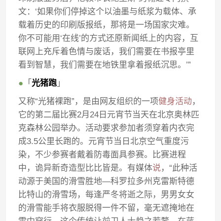
文：‘如果你们停掉这个以油墨与纸浆为载体、承
载着历史的印刷版报纸，那将是一场国家灾难。
你不可能用‘在线’的方式还原新闻纸上的内容，互
联网上充斥着色情与废话，我们需要在书报亭里
看到智慧，我们需要在地铁里拿着报纸沉思。’”
●
「
光猪跑
」
又称“光猪裸跑”，是由网友组织的一项
健身活动
，
它的第二届比赛2月24日元宵节当天在北京奥林匹
克森林公园举办。活动要求参加者须穿着内衣完
成3.5公里长跑的。元宵节当日北京空气重度污
染，不少参赛者戴着防毒面具参赛。比赛进程
中，诡异新奇造型比比皆是。有媒体
说
，“此种活
动源于美国的滑雪胜地—科罗拉多州克雷斯特德
比特山的滑雪场，每逢严冬将逝之际，男男女女
的滑雪能手将衣服脱得一件不留，毫无遮掩地在