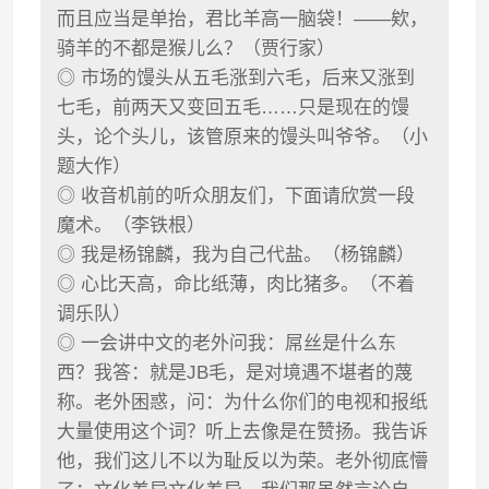
而且应当是单抬，君比羊高一脑袋！——欸，
骑羊的不都是猴儿么？（贾行家）
◎ 市场的馒头从五毛涨到六毛，后来又涨到
七毛，前两天又变回五毛……只是现在的馒
头，论个头儿，该管原来的馒头叫爷爷。（小
题大作）
◎ 收音机前的听众朋友们，下面请欣赏一段
魔术。（李铁根）
◎ 我是杨锦麟，我为自己代盐。（杨锦麟）
◎ 心比天高，命比纸薄，肉比猪多。（不着
调乐队）
◎ 一会讲中文的老外问我：屌丝是什么东
西？我答：就是JB毛，是对境遇不堪者的蔑
称。老外困惑，问：为什么你们的电视和报纸
大量使用这个词？听上去像是在赞扬。我告诉
他，我们这儿不以为耻反以为荣。老外彻底懵