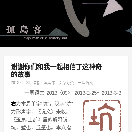
谢谢你们和我一起相信了这神奇
的故事
2013-03-03
, 作者：
黄集伟
,
文章分类：
一课语文
一周语文‖2013〈09〉‖2013-2-25～2013-3-3
右
为本周单字“坑”。汉字“坑”
为形声字，《说文》未收。
《玉篇-土部》里的解释说，
坑，堑也，丘壑也。本义指