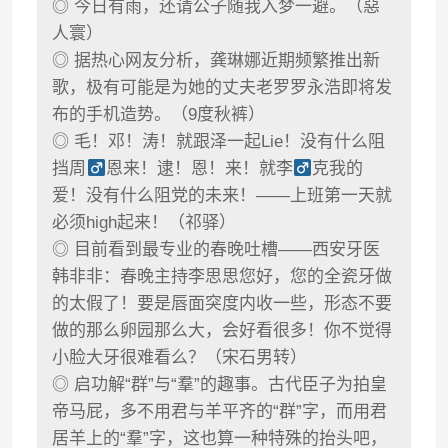
◎ 今日有雨，还请公子随我入梦一避。（惡
人寰）
◎ 据热心网友分析，龚琳娜近期频繁推出新
歌，极有可能是为她的丈夫老罗罗永浩即将发
布的手机造势。（9度秋裤）
◎ 毛！邓！涛！就跟泽一起Lie！没有什么阻
挡周
恩来！逮！恩！来！就李
克我的
爱！没有什么阻党的未来！——上班第一天就
必须high起来！（祁驿）
◎ 目前看到最专业的春晚吐槽——西安牙医
韩非非：春晚主持李思思您好，您的全瓷牙做
的太假了！要是唇面突度内收一些，形态不要
做的那么卵园那么大，会好看很多！你不觉得
小脸大牙很难看么？（宋石男转）
◎ 启功解“群”与“羣”的趣事。古代臣子为拍皇
帝马屁，多不用君与羊平齐的“群”字，而用君
居羊上的“羣”字，这也算一种特殊的抬头吧，