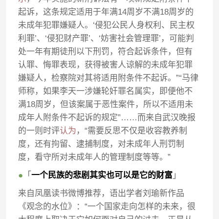
起诉，这条规定适用于年满14周岁不满18周岁的
未成年犯罪嫌疑人。‘侵犯公民人身权利、民主权
利罪’、‘侵犯财产罪’、‘妨害社会管理罪’，可能判
处一年有期徒刑以下刑罚，符合起诉条件，但有
认罪、悔罪表现，获得被害人谅解的未成年犯罪
嫌疑人，检察院对其将适用附条件不起诉。”“马律
师称，如果李天一涉嫌轮奸罪名属实，即便他不
满18周岁，但该案属于恶性案件，所以不适用未
成年人附条件不起诉的规定”……而来自武汉晚报
的一则时评
认为
，“需要反思不仅是收容教养制
度，还有拘留、逮捕制度，对未成年人刑罚制
度，看守所对未成年人的管理制度等等。”
●
「
一个民族的悲剧其实也可以是它的财富
」
来自凤凰读书微博推荐，语出学者刘瑜新作品
《观念的水位》：“一个国家走向怎样的未来，很