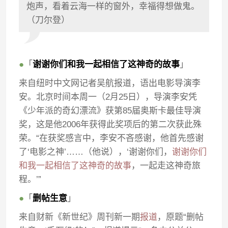
炮声，看着云海一样的窗外，幸福得想做鬼。
（刀尔登）
●
「
谢谢你们和我一起相信了这神奇的故事
」
来自纽时中文网记者吴航报道，语出电影导演李
安。北京时间本周一（2月25日），导演李安凭
《少年派的奇幻漂流》获第85届奥斯卡最佳导演
奖，这是他2006年获得此奖项后的第二次获此殊
荣。“在获奖感言中，李安不吝感谢，他首先感谢
了‘电影之神’……（他说），‘谢谢你们，
谢谢你们
和我一起相信了这神奇的故事
，一起走这神奇旅
程。’”
●
「
删帖生意
」
来自财新《新世纪》周刊新一期
报道
，原题“删帖