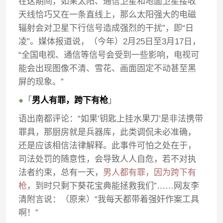
在这期间，如果太阳、通信卫星和地面卫星接收
天线恰巧又在一条直线上，那么太阳强大的电磁
辐射会对卫星下行信号造成强烈的干扰”，即“日
凌”。媒体报道说，（今年）2月25日至3月17日，
“全国电视、通信等信号会受到一些影响，电视可
能会出现图像不清、雪花、画面固定不动甚至黑
屏的现象。”
●
「
男人有罪，跨下有枪
」
语出南都评论：“如果‘钥匙上挂水果刀’是非法携带
罪具，那厨房就是兵器库，此类调侃未必准确，
还是应该相信法律解释。此事件可怕之处在于，
司法处罚的随意性，会导致人人自危，若不对执
法者约束，总有一天，
男人都有罪，因为跨下有
枪
，到时只剩下葵花宝典能拯救我们”……网友李
清附言说：（原来）“我每天都带着强奸作案工具
啊！”