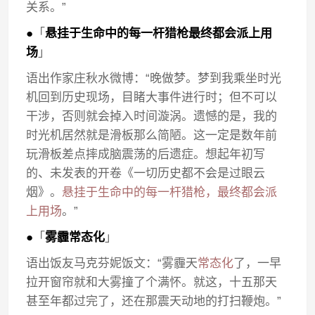
关系。”
●
「
悬挂于生命中的每一杆猎枪最终都会派上用
场
」
语出作家庄秋水微博：“晚做梦。梦到我乘坐时光
机回到历史现场，目睹大事件进行时；但不可以
干涉，否则就会掉入时间漩涡。遗憾的是，我的
时光机居然就是滑板那么简陋。这一定是数年前
玩滑板差点摔成脑震荡的后遗症。想起年初写
的、未发表的开卷《一切历史都不会是过眼云
烟》。
悬挂于生命中的每一杆猎枪，最终都会派
上用场
。”
●
「
雾霾常态化
」
语出饭友马克芬妮饭文：“雾霾天
常态化
了，一早
拉开窗帘就和大雾撞了个满怀。就这，十五那天
甚至年都过完了，还在那震天动地的打扫鞭炮。”