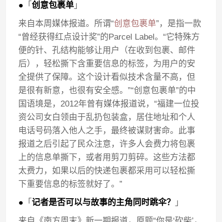
●
「
创意包裹单
」
来自本周媒体报道。所谓“
创意包裹单
”，是指一款
“曾经获得红点设计奖”的Parcel Label。“它特殊方
便的针、孔结构能够让用户（在收到包裹、邮件
后），轻松撕下含重要信息的标签，为用户的安
全提供了保障。这个设计看似技术含量不高，但
是很有新意，也很有安全感。”“创意包裹单”的中
国语境是，2012年曾有媒体报道说，“福建一位投
资公司女白领由于乱扔包装盒，居住地址和个人
电话号码落入他人之手，最终被谋财害命。此事
报道之后引起了民众注意，许多人会费力将包裹
上的信息单撕下，或者用剪刀剪碎。这些方法都
太费力，如果以后的快递包裹都采用可以轻松撕
下重要信息的标签就好了。”
●
「
记者是否可以与故事的主角同时跳伞？
」
来自《南方周末》新一期报道，原题“你是‘砍柴’，