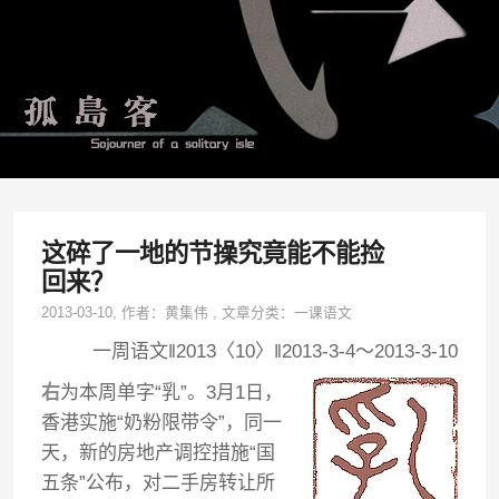
这碎了一地的节操究竟能不能捡
回来？
2013-03-10
, 作者：
黄集伟
,
文章分类：
一课语文
一周语文‖2013〈10〉‖2013-3-4～2013-3-10
右
为本周单字“乳”。3月1日，
香港实施“奶粉限带令”，同一
天，新的房地产调控措施“国
五条”公布，对二手房转让所