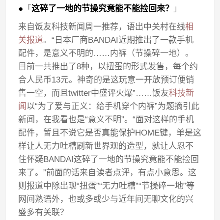
●
「
这碎了一地的节操究竟能不能捡回来？
」
来自饭友科技新闻周一推荐，语出中关村在线
相
关报道
。“日本厂商BANDAI近期推出了一款手机
配件，是意义不明的……内裤（节操碎一地）。
目前一共推出了8种，以扭蛋的形式发售，每个约
合人民币13元。神奇的是这玩意一开放预订便销
售一空，而且twitter中盛评火爆”……饭友
科技新
闻
以“为了爱与正义：给手机穿个内裤”为题摘引此
新闻，在我看也是“意义不明”。“面对这样的手机
配件，暂且不说它是否真能保护HOME键，单是这
样让人无力吐槽刷新世界观的造型，就让人忍不
住怀疑BANDAI这碎了一地的节操究竟能不能捡回
来了。”前面的话来自读者点评，有点小意思。这
则报道中除出现“扭蛋”“无力吐槽”“节操碎一地”等
网间熟语外，也或多或少与近年间无聊文化的兴
盛多有关联？