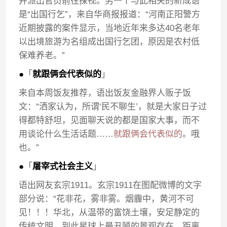
并派出官员前往探视。另一个与此相关的新成语
是“出国行乞”，来自华商报报道：“河南正阳警方
近期披露的案件显示，当地近年来多达40名老年
以出境旅游为名组成出国行乞团，原因是农村低
保难养老。”
●
「
就跟俩会代表似的
」
来自本周饭友推荐，语出饭友金融界人贩子饭
文：“洒家认为，所谓‘民不聊生’，就是大家日子过
得都特舒坦，见面聊天说的都是国家大事，而不
用谈论什么生活话题……
就跟俩会代表似的
。哦
也。”
●
「
屠宰式社会主义
」
语出网友玄宗1911。玄宗1911在图配微博的文字
部分说：“花非花，雾非雾。烟霾中，黄河不可
见！！！华北，从温带的富饶土壤，安足静定的
传统文明，到此星球上最丑陋的景观存在，距离