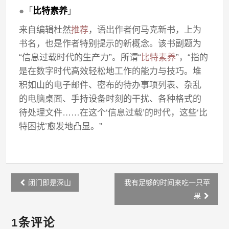
●
「
比特素养
」
来自编辑杜然
推荐
，语出作者何马克新书，上为
书名，也是作者特别提示的新概念。该书副题为
“信息过载时代的生产力”。所谓“
比特素养
”，“指的
是在数字时代高效轻松地工作的能力与技巧。堆
积如山的电子邮件、密布的待办事项列表、杂乱
的电脑桌面、手持设备时刻的干扰、各种格式的
待处理文件……在这个‘信息过载’的时代，这些‘比
特困扰’愈发地凸显。”
Post
闭门即是深山
我有足够的时间来吃一只苹
navigation
果
1条评论