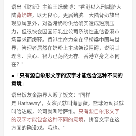
语出《财新》主编王烁微博：“香港以入刑威胁大
陆
背奶族
，既无良心，更属猪脑。大陆背奶族出
现原属意外，对香港奶粉供给确实造成短期压
力，但很快会因国际乳业公司系统性重估香港市
场需求而缓释。香港生命力全在乎桥梁中国与世
界，管理者居然在奶粉上主动架设阻碍，说明其
理念、良心、智力已荡然无存。香港立身之本何
在？”
●
「
只有源自象形文字的汉字才能包含这种不同的
意境
」
语出饭友金融界人贩子饭文：“同样
是‘Hathaway’，女演员就叫海瑟薇，篮球运动员就
叫哈达威，公司就叫哈萨维。
只有源自象形文字
的汉字才能包含这种不同的意境
，拼音文字在这
方面的确没戏。哦也。”