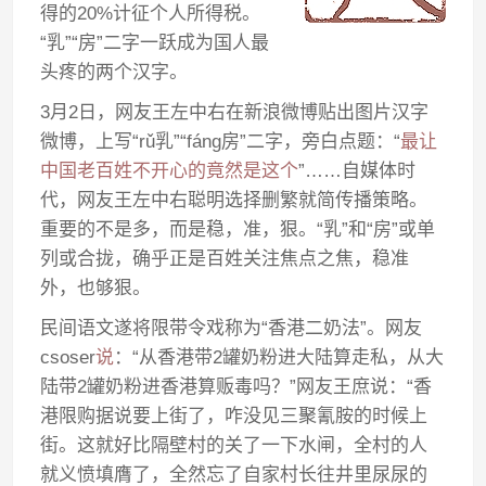
得的20%计征个人所得税。
“乳”“房”二字一跃成为国人最
头疼的两个汉字。
3月2日，网友王左中右在新浪微博贴出图片汉字
微博，上写“rǔ乳”“fáng房”二字，旁白点题：“
最让
中国老百姓不开心的竟然是这个
”……自媒体时
代，网友王左中右聪明选择删繁就简传播策略。
重要的不是多，而是稳，准，狠。“乳”和“房”或单
列或合拢，确乎正是百姓关注焦点之焦，稳准
外，也够狠。
民间语文遂将限带令戏称为“香港二奶法”。网友
csoser
说
：“从香港带2罐奶粉进大陆算走私，从大
陆带2罐奶粉进香港算贩毒吗？”网友王庶说：“香
港限购据说要上街了，咋没见三聚氰胺的时候上
街。这就好比隔壁村的关了一下水闸，全村的人
就义愤填膺了，全然忘了自家村长往井里尿尿的