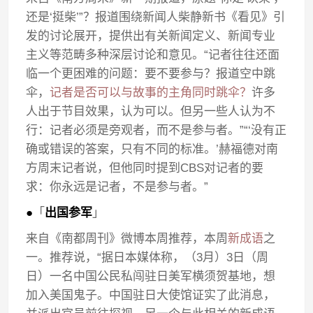
还是‘挺柴’”？报道围绕新闻人柴静新书《看见》引
发的讨论展开，提供出有关新闻定义、新闻专业
主义等范畴多种深层讨论和意见。“记者往往还面
临一个更困难的问题：要不要参与？报道空中跳
伞，
记者是否可以与故事的主角同时跳伞？
许多
人出于节目效果，认为可以。但另一些人认为不
行：记者必须是旁观者，而不是参与者。”“‘没有正
确或错误的答案，只有不同的标准。’赫福德对南
方周末记者说，但他同时提到CBS对记者的要
求：你永远是记者，不是参与者。”
●
「
出国参军
」
来自《南都周刊》微博本周推荐，本周
新成语
之
一。推荐说，“据日本媒体称，（3月）3日（周
日）一名中国公民私闯驻日美军横须贺基地，想
加入美国鬼子。中国驻日大使馆证实了此消息，