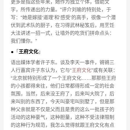
更多是指这些年来，她作为独立个体，借助文
字，所传递出的力量。”评介刘瑜的特别处，于
写：“她是嫁接‘道理’和‘感受’的高手，很像一个潜
伏到武术队的厨子，在习得武林秘笈后，用烹饪
大法讲述一招一式，让墙外的吃货们拼命点头：
我们懂你。”
●
「
王府文化
」
语出媒体学者许子东。谈及李天一事件，锵锵三
人行嘉宾许子东认为，它与“
王府文化
”或有关联：
“北京就特别形成了一个王府文化……那那些王府
的小孩都得来往，他们日常都得形成一定的社会
氛围，当然，后来没王府了，后来叫大院了，后
来叫别的东西了，今天叫豪宅叫别墅了，但是那
种父亲就是不仅是父而且是贵的这么一批孩子的
活动的这种豪气，这种胆量，这种不受法律限制
的这种行为规范，我怎么觉得就跟王府文化有点