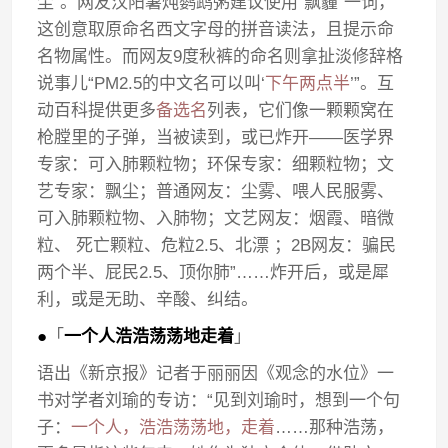
尘”。网友汉阳薯炖鹦鹉粥建议使用“飘霾”一词，
这创意取原命名西文字母的拼音读法，且提示命
名物属性。而网友9度秋裤的命名则拿扯淡修辞格
说事儿“PM2.5的中文名可以叫‘
下午两点半
’”。互
动百科提供更多
备选名
列表，它们像一颗颗窝在
枪膛里的子弹，当被读到，或已炸开——医学界
专家：可入肺颗粒物；环保专家：细颗粒物；文
艺专家：飘尘；普通网友：尘雾、喂人民服雾、
可入肺颗粒物、入肺物；文艺网友：烟霞、暗微
粒、 死亡颗粒、危粒2.5、北漂 ；2B网友：骗民
两个半、屁民2.5、顶你肺”……炸开后，或是犀
利，或是无助、辛酸、纠结。
●
「
一个人浩浩荡荡地走着
」
语出《新京报》记者于丽丽因《观念的水位》一
书对学者刘瑜的专访：“见到刘瑜时，想到一个句
子：
一个人，浩浩荡荡地，走着
……那种浩荡，