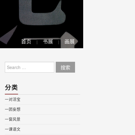
首页
书展
画展
Search
for:
分类
一对活宝
一团妄想
一窗风景
一课语文