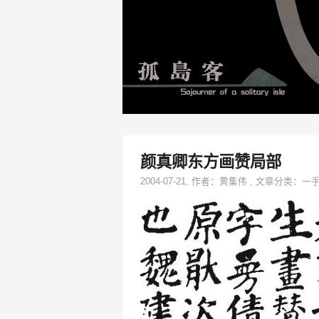
颜真卿东方画赞局部
2004-07-21
, 作者：
黄集伟
,
文章分类：
一