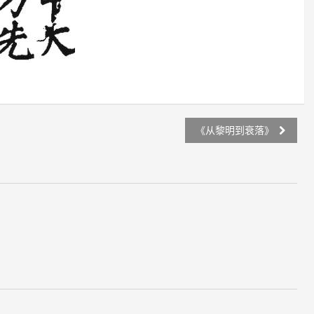
《从黎明到衰落》