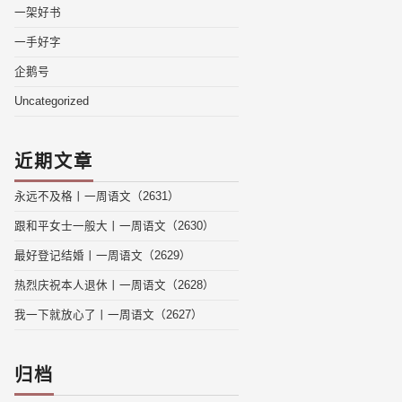
一架好书
一手好字
企鹅号
Uncategorized
近期文章
永远不及格丨一周语文（2631）
跟和平女士一般大丨一周语文（2630）
最好登记结婚丨一周语文（2629）
热烈庆祝本人退休丨一周语文（2628）
我一下就放心了丨一周语文（2627）
归档