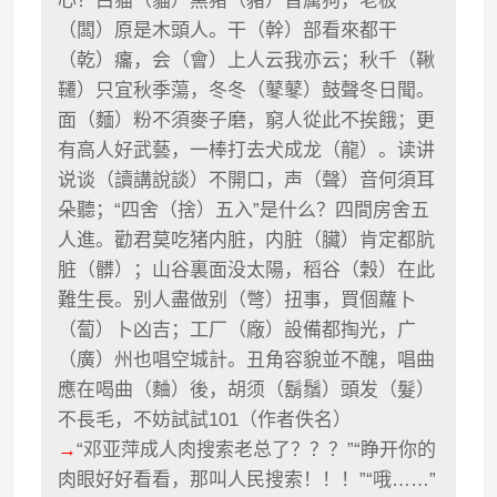
心？白猫（貓）黑猪（豬）皆属狗，老板
（闆）原是木頭人。干（幹）部看來都干
（乾）癟，会（會）上人云我亦云；秋千（鞦
韆）只宜秋季蕩，冬冬（鼕鼕）鼓聲冬日聞。
面（麵）粉不須麥子磨，窮人從此不挨餓；更
有高人好武藝，一棒打去犬成龙（龍）。读讲
说谈（讀講說談）不開口，声（聲）音何須耳
朵聽；“四舍（捨）五入”是什么？四間房舍五
人進。勸君莫吃猪内脏，内脏（臟）肯定都肮
脏（髒）；山谷裏面没太陽，稻谷（穀）在此
難生長。别人盡做别（彆）扭事，買個蘿卜
（蔔）卜凶吉；工厂（廠）設備都掏光，广
（廣）州也唱空城計。丑角容貌並不醜，唱曲
應在喝曲（麯）後，胡须（鬍鬚）頭发（髮）
不長毛，不妨試試101（作者佚名）
→
“邓亚萍成人肉搜索老总了？？？”“睁开你的
肉眼好好看看，那叫人民搜索！！！”“哦……”