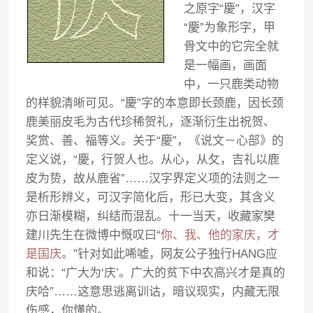
之原字“慶”，汉字
“慶”为象形字，甲
骨文中的它完全就
是一幅画，画面
中，一只鹿类动物
的样貌清晰可见。“慶”字的本意即长颈鹿，因长颈
鹿美丽皮毛为古代珍稀贺礼，逐渐衍生出祝贺、
奖赏、善、福等义。关于“慶”，《说文－心部》的
定义说，“慶，行贺人也。从心，从攵，吉礼以鹿
皮为贽，故从鹿省”……汉字界定义项的法则之一
是析形辨义，可汉字简化后，形已大变，其含义
亦日渐模糊，纠结而混乱。十一当天，收藏家樊
建川先生在微博中慨叹曰“
你、我、他的家庆，才
是国庆
。”针对如此唏嘘，网友公子独行HANG应
和说：“广大为‘庆’。广大的贫下中农高兴才是真的
庆哈”……这意思逃离训诂，暗议现实，内藏无限
伤感，你懂的。