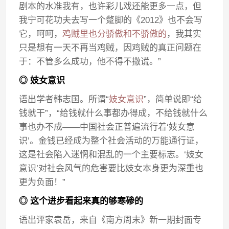
剧本的水准我有，也许彩儿戏还能更多一点，但
我宁可花功夫去写一个蹩脚的《2012》也不会写
它，呵呵，
鸡贼里也分骄傲和不骄傲的
，我其实
只是想有一天不再当鸡贼，因鸡贼的真正问题在
于：不管多么成功，他不得不撒谎。”
◎ 妓女意识
语出学者韩志国。所谓“
妓女意识
”，简单说即“给
钱就干”，“给钱就什么事都办得成，不给钱就什么
事也办不成——中国社会正普遍流行着‘妓女意
识’。金钱已经成为整个社会活动的万能通行证，
这是社会陷入迷惘和混乱的一个主要标志。‘妓女
意识’对社会风气的危害要比妓女本身更为深重也
更为负面！”
◎ 这个进步看起来真的够寒碜的
语出评家袁岳，来自《南方周末》新一期封面专