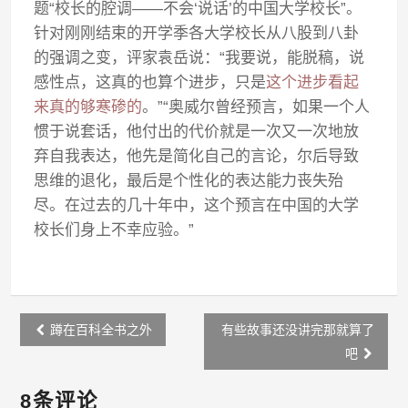
题“校长的腔调——不会‘说话’的中国大学校长”。
针对刚刚结束的开学季各大学校长从八股到八卦
的强调之变，评家袁岳说：“我要说，能脱稿，说
感性点，这真的也算个进步，只是
这个进步看起
来真的够寒碜的
。”“奥威尔曾经预言，如果一个人
惯于说套话，他付出的代价就是一次又一次地放
弃自我表达，他先是简化自己的言论，尔后导致
思维的退化，最后是个性化的表达能力丧失殆
尽。在过去的几十年中，这个预言在中国的大学
校长们身上不幸应验。”
Post
蹲在百科全书之外
有些故事还没讲完那就算了
navigation
吧
8条评论