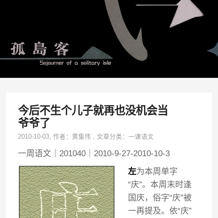
今后不生个儿子就再也没机会当
爷爷了
2010-10-03
, 作者：
黄集伟
,
文章分类：
一课语文
一周语文｜201040｜2010-9-27-2010-10-3
左
为本周单字
“庆”。本周末时逢
国庆，俗字“庆”被
一再提及。依“庆”