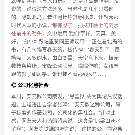
20年后再看《五人诗选》，还是北岛最强啊，没
说的。说得深方法还多。当时也是几乎只看他
的。除却北岛，看江河杨炼舒婷顾城，还想起那
时代人写的小说，
都有股子一把抹开脸上的雨水
往前冲的劲头
，文中爱用‘我们’字样。天真，美
好。”白小刺跟帖里赞同王师观感：“正在看北岛的
书，有几句描写春天的，极传神：‘春天到了，屋
檐吸了太多的水，由白变黑；天空弯下来，被无
数枝条染绿；蜜蜂牵动阳光，嗡嗡作响；女孩奔
跑的影子如风筝，谁也抓不着那线头’”……
◎ 公司化黑社会
本周，安元鼎公司案发，“黑监狱”成为舆论热议话
题。上短语出自学者张鸣：“安元鼎这种公司，属
于标准的作恶公司，公司化的黑社会。”针对此
感，网友天人和谐的留言说，这真是“比梁山还水
浒啊”；网友陈铁源的流言说：“这样的公司很容易