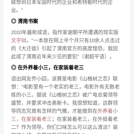
联想到日本军国时代的企业和希特勒时代的企
业。”
◎ 渭南书案
2010年最新成语，指作家谢朝平所遭遇的现实版
文字狱
。“一本放在网上半个月只有10余人点击过
的《大迁徙》引起了渭南官方的高度惶恐，我因
此成了渭南近年来少见的要犯”（谢超平语）。
◎ 在外养着小三，在家装着老三
语出网友乔小囧，该算是电影《山楂树之恋》联
想：“电影里有一个老实的老三，电影外有无数老
练的小三。据说《山楂树之恋》被广电总菊领导
盛赞，并要求冲击奥斯卡。我很想知道，这群领
导同志究竟有怎样的气魄，才能做到在
外养着小
三，在家装着老三
；在家装着老三，在外挺着老
二？作为领导，你们口味怎么可以这么清淡？装