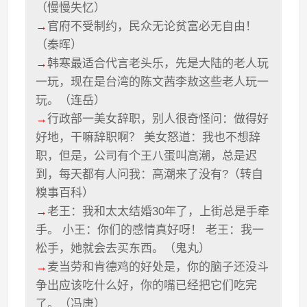
（慢慢失忆）
→
官府不受制约，民众无论贫富必无自由！
（秦晖）
→
韩寒最适合代言老头乐，先是大陆的老人玩
一玩，现在是台湾的陈文茜李敖这些老人玩一
玩。（连岳）
→
行政部一美女辞职，别人很奇怪问：做得好
好地，干嘛辞职啊？ 美女怒道：我也不想辞
职，但是，公司有个王八蛋叫高潮，总是迟
到，每天都有人问我：高潮来了没有?（转自
糗事百科）
→
老王：我和太太结婚30年了，上街总是手牵
手。 小王：你们的感情真好呀！ 老王：我一
松手，她就会去买东西。（鬼丸）
→
麦当劳和肯德鸡的好处是，你的脑子还没斗
争出应该吃什么好，你的嘴已经把它们吃完
了。（冯唐）