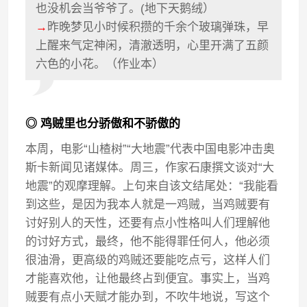
也没机会当爷爷了。(地下天鹅绒）
→
昨晚梦见小时候积攒的千余个玻璃弹珠，早
上醒来气定神闲，清澈透明，心里开满了五颜
六色的小花。（作业本）
◎ 鸡贼里也分骄傲和不骄傲的
本周，电影“山楂树”“大地震”代表中国电影冲击奥
斯卡新闻见诸媒体。周三，作家石康撰文谈对“大
地震”的观摩理解。上句来自该文结尾处：“我能看
到这些，是因为我本人就是一鸡贼，当鸡贼要有
讨好别人的天性，还要有点小性格叫人们理解他
的讨好方式，最终，他不能得罪任何人，他必须
很油滑，更高级的鸡贼还要能吃点亏，这样人们
才能喜欢他，让他最终占到便宜。事实上，当鸡
贼要有点小天赋才能办到，不吹牛地说，写这个