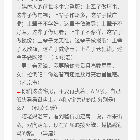
→
媒体人的前世今生完整版：上辈子做坏事，
这辈子做电视；上辈子作恶多，这辈子做广
播；上辈子不学好，这辈子做编导；上辈子不
好惹，这辈子做记者；上辈子不像样，这辈子
做摄像；上辈子太无耻，这辈子做报纸；上辈
子太放肆，这辈子做杂志；上辈子老犯错，这
辈子做网络！（DJ峻宏）
→
男：亲爱滴，我要陪你去看月亮数星星。
女：拉倒吧！你这智商还是数月亮看星星吧。
（南京市）
→
你们这些宅男，不要再执着于A-V啦，自己
低头看看键盘上，A和V键旁边的键分别是什
么？ （和菜头转）
→
陪老妈溜弯，看到临街加建房，说，本来街
宽，双向走车，现在？屁眼拨火罐，越搞越它
妈的紧。（冯唐）