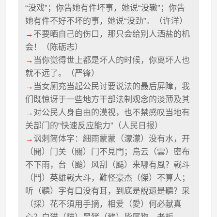
“没戏”；你告她有件坏事，她说“没辙”；你告
她有件不好不坏的事，她说“没劲”。（许洋）
→
不要晒自己的伤口，那只会给别人洒盐的机
会！（陈砺志）
→
当你觉得世上都是坏人的时候，你离坏人也
就不远了。（严锋）
→
当女厕充当起公民讨要说法的最后屏障，我
们既惊讶于一些地方干部法制观念的淡薄及其
→对公民人身自由的漠视，也不禁感叹当地有
关部门的“快速反应能力”（人民日报）
→
讽刺简体字：細雨蒙蒙（濛濛）没有水，开
（開）门关（關）门不見門；烏云（雲）密布
不下雨，台（颱）风刮（颳）来哪有風？戰斗
（鬥）英雄戰大斗，難怪豪杰（傑）不算人；
听（聽）字有口没有耳，到底是說還是聽？采
（採）花不須用手摘，相爱（愛）何必献真