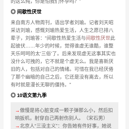
的这么纯，你是怕我们怀孕吗？”
◎ 间歇性厌世
来自南方人物周刊，语出学者刘瑜。记者刘天昭
采访刘瑜，感慨刘瑜热爱生活，人生之愿已排八
辈子，刘瑜答：“间歇性热爱生活与
间歇性厌世
此
起彼伏……年少的时候，觉得谁虚无谁酷，谁整
天乐呵呵的太‘三俗’了。后来发现虚无这事其实也
没什么可拽的，它不就是个虚无么。我是喜新厌
旧的人，包括对自己的情绪。可惜在我已经厌倦
了那个幽暗的自己之后，它还是没有离去，所以
有时就是漫长无聊的僵持。”
◎ 10语文第九季
→
傲慢是将心脏变成一颗子弹那么小，然后扣
响扳机，射穿自己再射伤别人。（宋石男）
→
北京人“三没主义”：你告她有件好事，她说