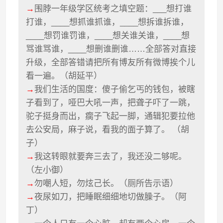
→
围脖一年级学区统考之填空题：___想打谁
打谁，____想抓谁抓谁，____想拆谁拆谁，
____想罚谁罚谁，____想关谁关谁，____想
骂谁骂谁，____想删谁删谁……全部答对直接
升级，全部答错请把所有博友所有微博挨个儿
看一遍。（胡延平）
→
我们生活的国度：傻子偷乞丐的钱包，被瞎
子看到了，哑巴大吼一声，把聋子吓了一跳，
驼子挺身而出，瘸子飞起一脚，通辑犯要拉他
去公安局，麻子说，看我的面子算了。 （胡
子）
→
我这转眼就要奔三去了，我还没二够呢。
（左小御）
→
勿嘲人短，勿炫己长。（厕所告示语）
→
夜尿如刀，把睡眠细细地切做臊子。（阿
丁）