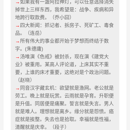
→
如果我有一盏阿拉神灯，可以任意选择消失
掉世上三样东西，我希望是：战争、疾病和异
地跨行取款费。（乔小囧）
→
四大新闻：抓记者、拆房子、死矿工、毒食
品。（连岳）
→
所有伟大的事业都开始于梦想而终结于数
字。(朱德庸)
→
汤唯演《色戒》被封杀，现在演《建党大
业》被重用。某高人评论道，上床其实不重
要，上谁的床才重要，这绝对是个政治问题。
（赵晓）
→
同音汉字藏玄机：欲望就是渔网。老公就是
劳工。晚上就是玩赏。云雨就是孕育。升职便
是升值。同居便是痛聚。誓言就是失言。男人
就是难人。理想就是离乡。缘分就是怨愤。癌
症就是挨整。失去也是拾取。幸福就是性福，
清醒就是庆幸。（段子）