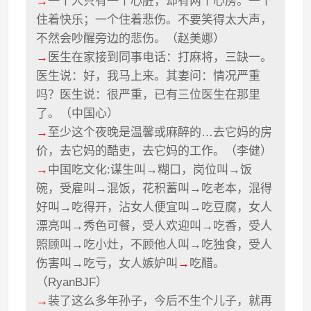
→
一个人只有一个心脏，却有两个心房。一个
住着快乐；一个住着悲伤。不要笑得太大声，
不然会吵醒旁边的悲伤。（赵美娜）
→
医生在家接到同事电话：打麻将，三缺一。
医生说：好，我马上来。其妻问：情况严重
吗？医生说：很严重，已有三位医生在那里
了。（中国心）
→
至少这个夜晚是温馨或麻醉的…去它妈的房
价，去它妈的酷吏，去它妈的工作。（李健）
→
中国吃文化:谋生叫→糊口，岗位叫→饭
碗，受雇叫→混饭，花积蓄叫→吃老本，混得
好叫→吃得开，沾女人便宜叫→吃豆腐，女人
漂亮叫→秀色可餐，受人欢迎叫→吃香，受人
照顾叫→吃小灶，不顾他人叫→吃独食，受人
伤害叫→吃亏，女人嫉妒叫
→
吃醋。
（RyanBJF）
→
装了这么多年孙子，今后不生个儿子，就再