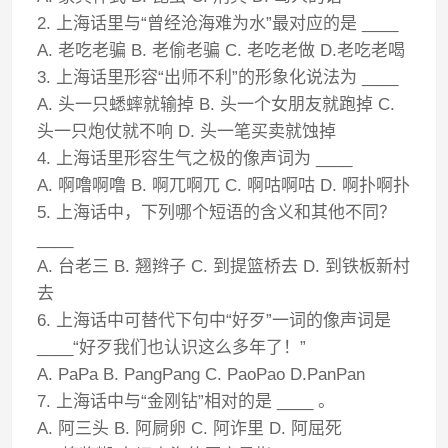
2. 上海话里与“曾经沧海难为水”最对应的是 ____
A. 老吃老骗 B. 老偷老骗 C. 老吃老做 D.老吃老喝
3. 上海话里形容“出师不利”的形象化说法为 ____
A. 头一只蟋蟀就输掉 B. 头一个女朋友就跑掉 C.
头一只炮仗就不响 D. 头一笔买卖就蚀掉
4. 上海话里形容生气之极的像声词为 ____
A. 啊噜啊噜 B. 啊兀啊兀 C. 啊咕啊咕 D. 啊扑啊扑
5. 上海话中，下列哪个短语的含义和其他不同？
____
A. 台老三 B. 翘辫子 C. 到提篮桥去 D. 到铁板新村
去
6. 上海话中可替代下句中“好歹”一词的像声词是
____“好歹我们也认识这么多年了！”
A. PaPa B. PangPang C. PaoPao D.PanPan
7. 上海话中与“金刚钻”相对的是 ____ 。
A. 阿三头 B. 阿屙卵 C. 阿诈里 D. 阿屈死