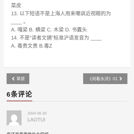
菜皮
13. 以下短语不是上海人用来嘲讽近视眼的为
____ 。
A. 嘎梁 B. 横梁 C. 木梁 D. 书蠹头
14. 不是“读者文摘”标准沪语发音为 ____
A. 毒责文责 B.毒Z
Post
草原
《闲看水浒》01
navigation
6条评论
2004-06-30
LAOTUI