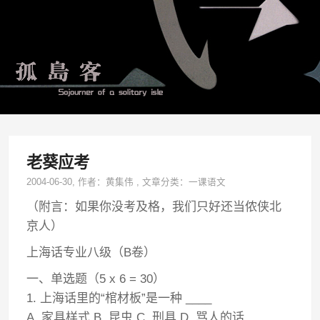
老葵应考
2004-06-30
, 作者：
黄集伟
,
文章分类：
一课语文
（附言：如果你没考及格，我们只好还当侬侠北
京人）
上海话专业八级（B卷）
一、单选题（5 x 6 = 30）
1. 上海话里的“棺材板”是一种 ____
A. 家具样式 B. 昆虫 C. 刑具 D. 骂人的话