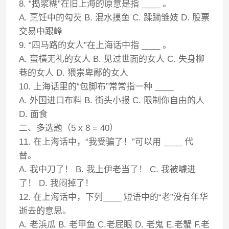
8. “捣浆糊”在旧上海的原意是指 ____ 。
A. 烹饪中的勾芡 B. 混水摸鱼 C. 蹂躏雏妓 D. 股票
交易中跟峰
9. “四马路的女人”在上海话中指 ____ 。
A. 蛮横无礼的女人 B. 见过世面的女人 C. 失身柳
巷的女人 D. 猥祟卑鄙的女人
10. 上海话里的“包脚布”常常指一种 ____
A. 外国进口布料 B. 街头小报 C. 限制你自由的人
D. 面食
二、多选题（5 x 8 = 40）
11. 在上海话中，“我受骗了！”可以用 ____ 代
替。
A. 我中刀了！ B. 我上伊老当了！ C. 我被噱进
了！ D. 我闷掉了！
12. 在上海话中，下列____ 短语中的“老”没有年华
逝去的意思。
A. 老浜瓜 B. 老甲鱼 C.老屁眼 D. 老鬼 E.老蟹 F.老