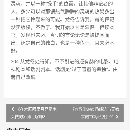
灵魂，并以一种“提手”的位置，让其他非记者的
人，多少可以对那锅热气腾腾的灵魂的热粥多出
一种把它拎起来的可能。龙冬告诉我，赫的传记
没卖版权，不做了。我开始以为是遗憾。但读本
书，发现也未必。真切的言论无论是被提问而
出，还是自己的独白，也是一种传记，且未必不
好。
304 从龙冬处得知，不予引进的还有赫的电影、电
视剧本和话剧剧本。话剧是“过于喧嚣的孤独”。由
赫自己改编。
Post
《在木匠眼里月亮是木
《有教堂的市场经济与无教
navigation
头做的》博士咖啡3
堂的市场经济》01