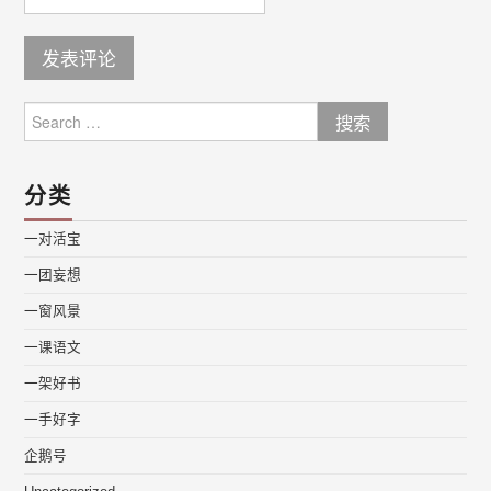
Search
for:
分类
一对活宝
一团妄想
一窗风景
一课语文
一架好书
一手好字
企鹅号